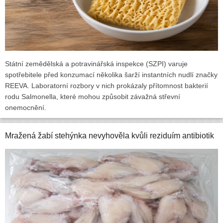
Státní zemědělská a potravinářská inspekce (SZPI) varuje
spotřebitele před konzumací několika šarží instantních nudlí značky
REEVA. Laboratorní rozbory v nich prokázaly přítomnost bakterií
rodu Salmonella, které mohou způsobit závažná střevní
onemocnění.
Mražená žabí stehýnka nevyhověla kvůli reziduím antibiotik