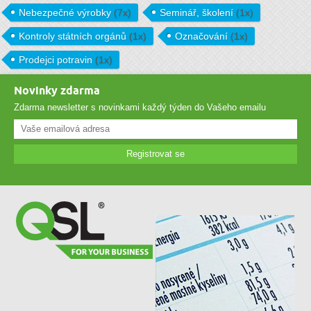
Nebezpečné výrobky
(7x)
Seminář, školení
(1x)
Kontroly státních orgánů
(1x)
Označování
(1x)
Prodejci potravin
(1x)
Novinky zdarma
Zdarma newsletter s novinkami každý týden do Vašeho emailu
Registrovat se