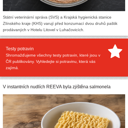
Státní veterinární správa (SVS) a Krajská hygienická stanice
Zlínského kraje (KHS) varují před konzumací dvou druhů paštik
prodávaných v Hotelu Litovel v Luhačovicích.
Testy potravin
Shromažďujeme všechny testy potravin, které jsou v
ČR publikovány. Vyhledejte si potravinu, která vás
zajímá.
V instantních nudlích REEVA byla zjištěna salmonela