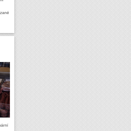
ázané
nární