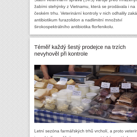
žabími stehýnky z Vietnamu, která se prodávala i na
českém trhu. Veterinární kontroly v nich odhalily zak
antibiotikum furazolidon a nadlimitní množství
širokospektrálního antibiotika florfenikolu.
Téměř každý šestý prodejce na trzích
nevyhověl při kontrole
Letní sezóna farmářských trhů vrcholí, a proto veteri