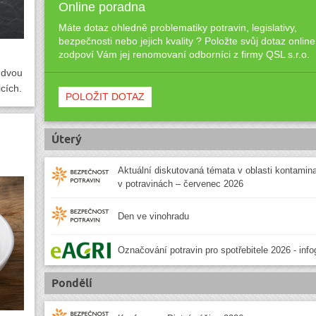
Online poradna
Máte dotaz ohledně problematiky potravin, legislativy,
bezpečnosti nebo jejich kvality ? Položte svůj dotaz online
zodpoví Vám jej renomovaní odborníci z firmy QSL s.r.o.
 dvou
cích.
POLOŽIT DOTAZ
Úterý
Aktuální diskutovaná témata v oblasti kontamin
v potravinách – červenec 2026
Den ve vinohradu
Označování potravin pro spotřebitele 2026 - info
Pondělí