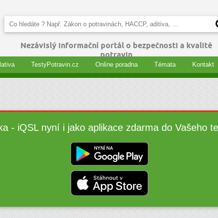
Nezávislý informační portál o bezpečnosti a kvalitě
potravin
lativa
TestyPotravin.cz
Online poradna
Témata
Kontakt
ka - iQSL nyní i jako aplikace zdarma do Vašeho t