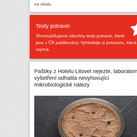
na obalu.
Testy potravin
Shromažďujeme všechny testy potravin, které
jsou v ČR publikovány. Vyhledejte si potravinu, která
zajímá.
Paštiky z Hotelu Litovel nejezte, laborator
vyšetření odhalila nevyhovující
mikrobiologické nálezy