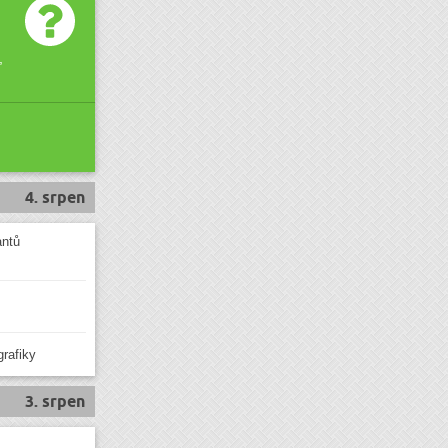
,
4. srpen
antů
grafiky
3. srpen