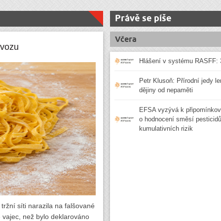
Právě se píše
Včera
ovozu
Hlášení v systému RASFF: 
Petr Klusoň: Přírodní jedy le
dějiny od nepaměti
EFSA vyzývá k připomínkov
o hodnocení směsí pesticidů 
kumulativních rizik
ržní síti narazila na falšované
ě vajec, než bylo deklarováno