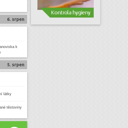
6. srpen
anoviska k
h
5. srpen
í látky
vané těstoviny