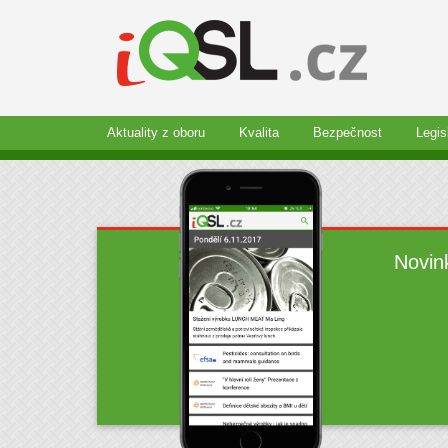
Aktuality z oboru
Kvalita
Bezpečnost
Legis
Novin