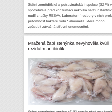
Státní zemědělská a potravinářská inspekce (SZPI) v
spotřebitele před konzumací několika šarží instantní
nudlí značky REEVA. Laboratorní rozbory v nich prok
přítomnost bakterií rodu Salmonella, které mohou
způsobit závažná střevní onemocnění.
Mražená žabí stehýnka nevyhověla kvůli
reziduím antibiotik
Státní veterinární správa (SVS) varuje před mražený