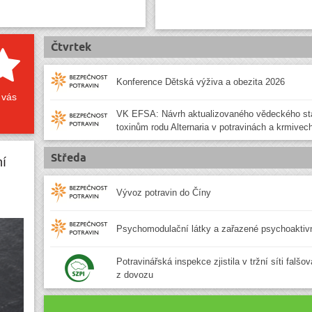
Čtvrtek
Konference Dětská výživa a obezita 2026
 vás
VK EFSA: Návrh aktualizovaného vědeckého st
toxinům rodu Alternaria v potravinách a krmivec
Středa
ní
Vývoz potravin do Číny
Psychomodulační látky a zařazené psychoaktivn
Potravinářská inspekce zjistila v tržní síti falšo
z dovozu