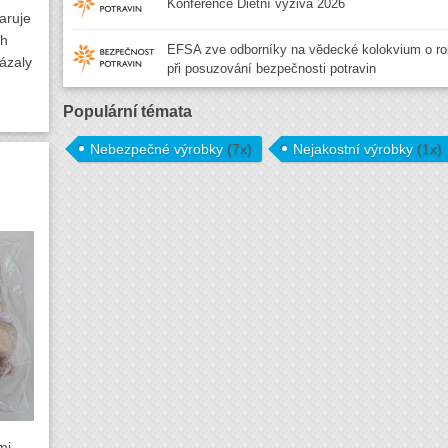
Konference Dietní výživa 2026
aruje
ch
EFSA zve odborníky na vědecké kolokvium o ro
ázaly
při posuzování bezpečnosti potravin
Populární témata
Nebezpečné výrobky
(7x)
Nejakostní výrobky
(1x)
mi