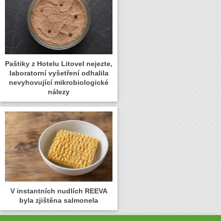
Paštiky z Hotelu Litovel nejezte,
laboratorní vyšetření odhalila
nevyhovující mikrobiologické
nálezy
V instantních nudlích REEVA
byla zjištěna salmonela