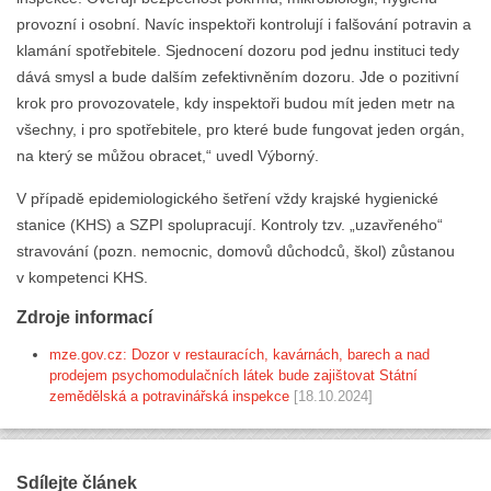
provozní i osobní. Navíc inspektoři kontrolují i falšování potravin a
klamání spotřebitele. Sjednocení dozoru pod jednu instituci tedy
dává smysl a bude dalším zefektivněním dozoru. Jde o pozitivní
krok pro provozovatele, kdy inspektoři budou mít jeden metr na
všechny, i pro spotřebitele, pro které bude fungovat jeden orgán,
na který se můžou obracet,“ uvedl Výborný.
V případě epidemiologického šetření vždy krajské hygienické
stanice (KHS) a SZPI spolupracují. Kontroly tzv. „uzavřeného“
stravování (pozn. nemocnic, domovů důchodců, škol) zůstanou
v kompetenci KHS.
Zdroje informací
mze.gov.cz: Dozor v restauracích, kavárnách, barech a nad
prodejem psychomodulačních látek bude zajištovat Státní
zemědělská a potravinářská inspekce
[18.10.2024]
Sdílejte článek