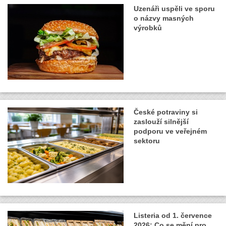
Uzenáři uspěli ve sporu
o názvy masných
výrobků
České potraviny si
zaslouží silnější
podporu ve veřejném
sektoru
Listeria od 1. července
2026: Co se mění pro