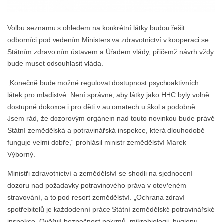
Volbu seznamu s ohledem na konkrétní látky budou řešit
odborníci pod vedením Ministerstva zdravotnictví v kooperaci se
Státním zdravotním ústavem a Úřadem vlády, přičemž návrh vždy
bude muset odsouhlasit vláda.
„Konečně bude možné regulovat dostupnost psychoaktivních
látek pro mladistvé. Není správné, aby látky jako HHC byly volně
dostupné dokonce i pro děti v automatech u škol a podobně.
Jsem rád, že dozorovým orgánem nad touto novinkou bude právě
Státní zemědělská a potravinářská inspekce, která dlouhodobě
funguje velmi dobře,“ prohlásil ministr zemědělství Marek
Výborný.
Ministři zdravotnictví a zemědělství se shodli na sjednocení
dozoru nad požadavky potravinového práva v otevřeném
stravování, a to pod resort zemědělství. „Ochrana zdraví
spotřebitelů je každodenní práce Státní zemědělské potravinářské
inspekce. Ověřují bezpečnost pokrmů, mikrobiologii, hygienu