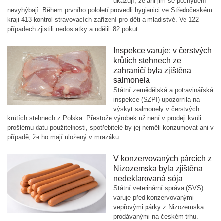
ukazují, že ani jim se pochybení
nevyhýbají. Během prvního pololetí provedli hygienici ve Středočeském
kraji 413 kontrol stravovacích zařízení pro děti a mladistvé. Ve 122
případech zjistili nedostatky a udělili 82 pokut.
Inspekce varuje: v čerstvých
krůtích stehnech ze
zahraničí byla zjištěna
salmonela
Státní zemědělská a potravinářská
inspekce (SZPI) upozornila na
výskyt salmonely v čerstvých
krůtích stehnech z Polska. Přestože výrobek už není v prodeji kvůli
prošlému datu použitelnosti, spotřebitelé by jej neměli konzumovat ani v
případě, že ho mají uložený v mrazáku.
V konzervovaných párcích z
Nizozemska byla zjištěna
nedeklarovaná sója
Státní veterinární správa (SVS)
varuje před konzervovanými
vepřovými párky z Nizozemska
prodávanými na českém trhu.