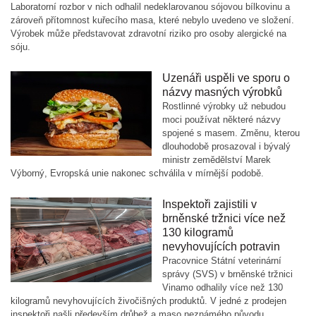
Laboratorní rozbor v nich odhalil nedeklarovanou sójovou bílkovinu a
zároveň přítomnost kuřecího masa, které nebylo uvedeno ve složení.
Výrobek může představovat zdravotní riziko pro osoby alergické na
sóju.
Uzenáři uspěli ve sporu o
názvy masných výrobků
Rostlinné výrobky už nebudou
moci používat některé názvy
spojené s masem. Změnu, kterou
dlouhodobě prosazoval i bývalý
ministr zemědělství Marek
Výborný, Evropská unie nakonec schválila v mírnější podobě.
Inspektoři zajistili v
brněnské tržnici více než
130 kilogramů
nevyhovujících potravin
Pracovnice Státní veterinární
správy (SVS) v brněnské tržnici
Vinamo odhalily více než 130
kilogramů nevyhovujících živočišných produktů. V jedné z prodejen
inspektoři našli především drůbež a maso neznámého původu.