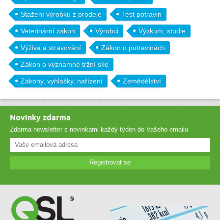
Stažení výrobku z prodeje
Test potravin
Veterinární zákon
Výrobci
Výzkum, studie
Výživa a stravování
Zákon o potravinách
Zákon o významné tržní síle
Zákony, vyhlášky, nařízení
Zemědělství
Novinky zdarma
Zdarma newsletter s novinkami každý týden do Vašeho emailu
Registrovat se