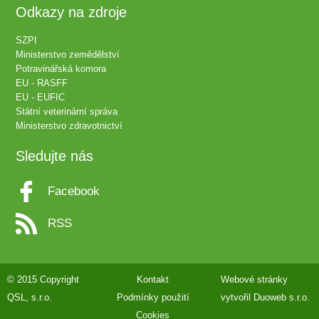
Odkazy na zdroje
SZPI
Ministerstvo zemědělství
Potravinářská komora
EU - RASFF
EU - EUFIC
Státní veterinární správa
Ministerstvo zdravotnictví
Sledujte nás
Facebook
RSS
© 2015 Copyright
Kontakt
Webové stránky
QSL, s.r.o.
Podmínky použití
vytvořil
Duoweb s.r.o.
Cookies