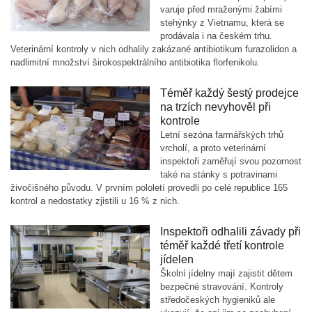
varuje před mraženými žabími
stehýnky z Vietnamu, která se
prodávala i na českém trhu.
Veterinární kontroly v nich odhalily zakázané antibiotikum furazolidon a
nadlimitní množství širokospektrálního antibiotika florfenikolu.
Téměř každý šestý prodejce
na trzích nevyhověl při
kontrole
Letní sezóna farmářských trhů
vrcholí, a proto veterinární
inspektoři zaměřují svou pozornost
také na stánky s potravinami
živočišného původu. V prvním pololetí provedli po celé republice 165
kontrol a nedostatky zjistili u 16 % z nich.
Inspektoři odhalili závady při
téměř každé třetí kontrole
jídelen
Školní jídelny mají zajistit dětem
bezpečné stravování. Kontroly
středočeských hygieniků ale