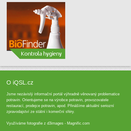
O iQSL.cz
Jsme nezávislý informační portál výhradně věnovaný problematice
potravin. Orientujeme se na výrobce potravin, provozovatele
restaurací, prodejce potravin, apod. Přinášíme aktuální seriozní
zpravodajství ze státní i komerční sféry.
Využíváme fotografie z
d3images - Magnific.com