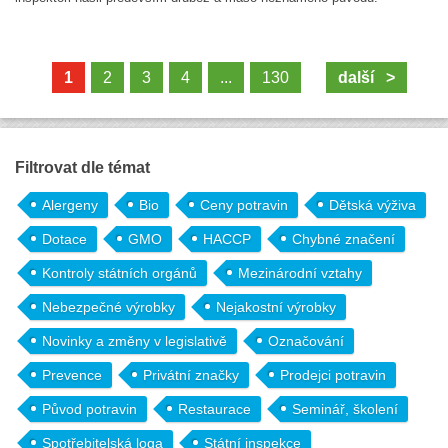
1
2
3
4
...
130
další >
Filtrovat dle témat
Alergeny
Bio
Ceny potravin
Dětská výživa
Dotace
GMO
HACCP
Chybné značení
Kontroly státních orgánů
Mezinárodní vztahy
Nebezpečné výrobky
Nejakostní výrobky
Novinky a změny v legislativě
Označování
Prevence
Privátní značky
Prodejci potravin
Původ potravin
Restaurace
Seminář, školení
Spotřebitelská loga
Státní inspekce