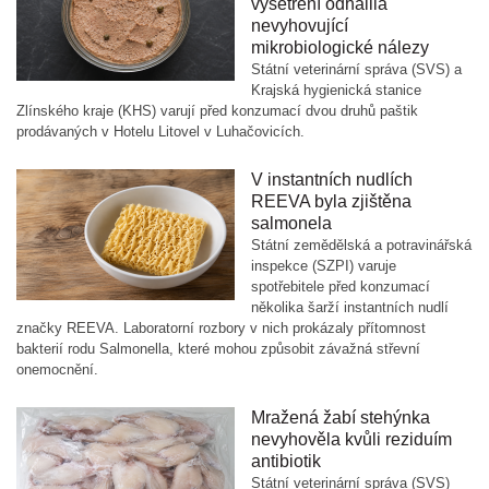
vyšetření odhalila
nevyhovující
mikrobiologické nálezy
Státní veterinární správa (SVS) a
Krajská hygienická stanice
Zlínského kraje (KHS) varují před konzumací dvou druhů paštik
prodávaných v Hotelu Litovel v Luhačovicích.
V instantních nudlích
REEVA byla zjištěna
salmonela
Státní zemědělská a potravinářská
inspekce (SZPI) varuje
spotřebitele před konzumací
několika šarží instantních nudlí
značky REEVA. Laboratorní rozbory v nich prokázaly přítomnost
bakterií rodu Salmonella, které mohou způsobit závažná střevní
onemocnění.
Mražená žabí stehýnka
nevyhověla kvůli reziduím
antibiotik
Státní veterinární správa (SVS)