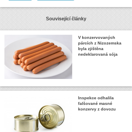
Související články
V konzervovaných
párcích z Nizozemska
byla zjištěna
nedeklarovaná sója
Inspekce odhalila
falšované masné
konzervy z dovozu