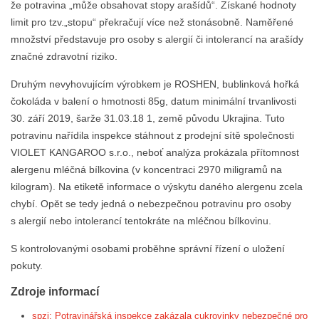
že potravina „může obsahovat stopy arašídů“. Získané hodnoty
limit pro tzv.„stopu“ překračují více než stonásobně. Naměřené
množství představuje pro osoby s alergií či intolerancí na arašídy
značné zdravotní riziko.
Druhým nevyhovujícím výrobkem je ROSHEN, bublinková hořká
čokoláda v balení o hmotnosti 85g, datum minimální trvanlivosti
30. září 2019, šarže 31.03.18 1, země původu Ukrajina. Tuto
potravinu nařídila inspekce stáhnout z prodejní sítě společnosti
VIOLET KANGAROO s.r.o., neboť analýza prokázala přítomnost
alergenu mléčná bílkovina (v koncentraci 2970 miligramů na
kilogram). Na etiketě informace o výskytu daného alergenu zcela
chybí. Opět se tedy jedná o nebezpečnou potravinu pro osoby
s alergií nebo intolerancí tentokráte na mléčnou bílkovinu.
S kontrolovanými osobami proběhne správní řízení o uložení
pokuty.
Zdroje informací
spzi: Potravinářská inspekce zakázala cukrovinky nebezpečné pro