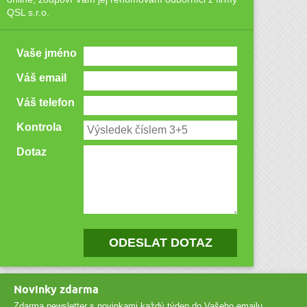
QSL s.r.o.
Vaše jméno
Váš email
Váš telefon
Kontrola
Dotaz
ODESLAT DOTAZ
Novinky zdarma
Zdarma newsletter s novinkami každý týden do Vašeho emailu