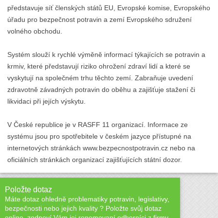
představuje síť členských států EU, Evropské komise, Evropského
úřadu pro bezpečnost potravin a zemí Evropského sdružení
volného obchodu.
Systém slouží k rychlé výměně informací týkajících se potravin a
krmiv, které představují riziko ohrožení zdraví lidí a které se
vyskytují na společném trhu těchto zemí. Zabraňuje uvedení
zdravotně závadných potravin do oběhu a zajišťuje stažení či
likvidaci při jejích výskytu.
V České republice je v RASFF 11 organizací. Informace ze
systému jsou pro spotřebitele v českém jazyce přístupné na
internetových stránkách www.bezpecnostpotravin.cz nebo na
oficiálních stránkách organizací zajišťujících státní dozor.
Položte dotaz
Máte dotaz ohledně problematiky potravin, legislativy,
bezpečnosti nebo jejich kvality ? Položte svůj dotaz
online, zodpoví Vám jej renomovaní odborníci z firmy