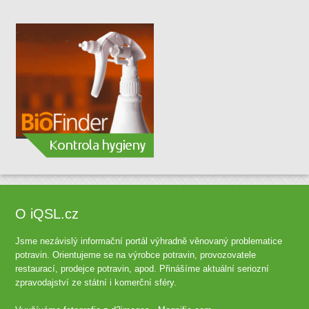
O iQSL.cz
Jsme nezávislý informační portál výhradně věnovaný problematice
potravin. Orientujeme se na výrobce potravin, provozovatele
restaurací, prodejce potravin, apod. Přinášíme aktuální seriozní
zpravodajství ze státní i komerční sféry.