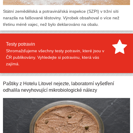
Státní zemědělská a potravinářská inspekce (SZPI) v tržní síti
narazila na falšované těstoviny. Výrobek obsahoval o více než
třetinu méně vajec, než bylo deklarováno na obalu.
Testy potravin
Shromažďujeme všechny testy potravin, které jsou v
ČR publikovány. Vyhledejte si potravinu, která vás
zajímá.
Paštiky z Hotelu Litovel nejezte, laboratorní vyšetření
odhalila nevyhovující mikrobiologické nálezy