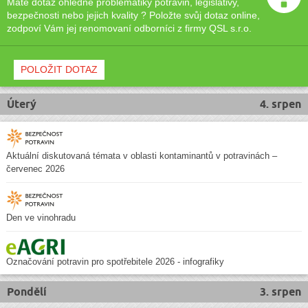
Máte dotaz ohledně problematiky potravin, legislativy,
bezpečnosti nebo jejich kvality ? Položte svůj dotaz online,
zodpoví Vám jej renomovaní odborníci z firmy QSL s.r.o.
POLOŽIT DOTAZ
Úterý
4. srpen
Aktuální diskutovaná témata v oblasti kontaminantů v potravinách –
červenec 2026
Den ve vinohradu
Označování potravin pro spotřebitele 2026 - infografiky
Pondělí
3. srpen