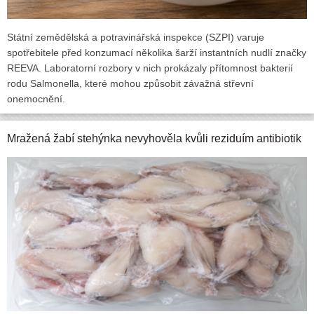
Státní zemědělská a potravinářská inspekce (SZPI) varuje
spotřebitele před konzumací několika šarží instantních nudlí značky
REEVA. Laboratorní rozbory v nich prokázaly přítomnost bakterií
rodu Salmonella, které mohou způsobit závažná střevní
onemocnění.
Mražená žabí stehýnka nevyhověla kvůli reziduím antibiotik