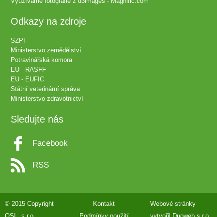
Využíváme fotografie z
d3images - Magnific.com
Odkazy na zdroje
SZPI
Ministerstvo zemědělství
Potravinářská komora
EU - RASFF
EU - EUFIC
Státní veterinární správa
Ministerstvo zdravotnictví
Sledujte nás
Facebook
RSS
© 2015 Copyright
Kontakt
Webové stránky
QSL, s.r.o.
Podmínky použití
vytvořil
Duoweb s.r.o.