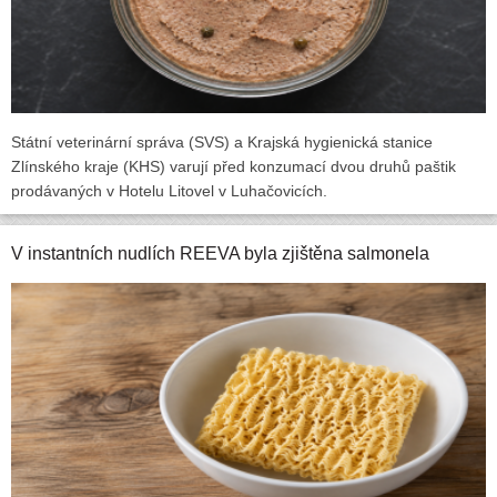
Státní veterinární správa (SVS) a Krajská hygienická stanice
Zlínského kraje (KHS) varují před konzumací dvou druhů paštik
prodávaných v Hotelu Litovel v Luhačovicích.
V instantních nudlích REEVA byla zjištěna salmonela