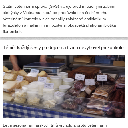
Státní veterinární správa (SVS) varuje před mraženými žabími
stehýnky z Vietnamu, která se prodávala i na českém trhu.
Veterinární kontroly v nich odhalily zakázané antibiotikum
furazolidon a nadlimitní množství širokospektrálního antibiotika
florfenikolu.
Téměř každý šestý prodejce na trzích nevyhověl při kontrole
Letní sezóna farmářských trhů vrcholí, a proto veterinární