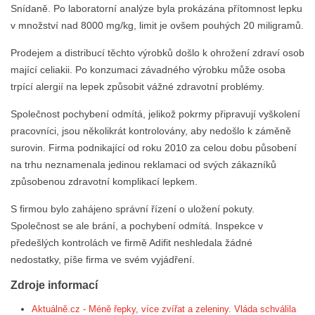
Snídaně. Po laboratorní analýze byla prokázána přítomnost lepku
v množství nad 8000 mg/kg, limit je ovšem pouhých 20 miligramů.
Prodejem a distribucí těchto výrobků došlo k ohrožení zdraví osob
mající celiakii. Po konzumaci závadného výrobku může osoba
trpící alergií na lepek způsobit vážné zdravotní problémy.
Společnost pochybení odmítá, jelikož pokrmy připravují vyškolení
pracovníci, jsou několikrát kontrolovány, aby nedošlo k záměně
surovin. Firma podnikající od roku 2010 za celou dobu působení
na trhu neznamenala jedinou reklamaci od svých zákazníků
způsobenou zdravotní komplikací lepkem.
S firmou bylo zahájeno správní řízení o uložení pokuty.
Společnost se ale brání, a pochybení odmítá. Inspekce v
předešlých kontrolách ve firmě Adifit neshledala žádné
nedostatky, píše firma ve svém vyjádření.
Zdroje informací
Aktuálně.cz - Méně řepky, více zvířat a zeleniny. Vláda schválila