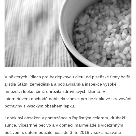
V některých jídlech pro bezlepkovou dietu od plzeňské firmy Adifit
zjistila Státní zemědělská a potravinářská inspekce vysoké
množství lepku, čímž ohrozila zdraví svých klientů. V
internetovém obchodě nabízela v sekci pro bezlepkové stravování
potraviny s vysokým obsahem lepku.
Lepek byl obsažen v pomazánce s řapíkatým celerem, drůbeží
šunce, vícezrnné pečivo a v domácí marmeládě s vícezrnným
pečivem s datem použitelnosti do 3. 5. 2016 v sekci nazvané