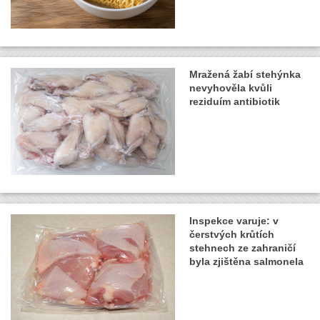
Mražená žabí stehýnka
nevyhověla kvůli
reziduím antibiotik
Inspekce varuje: v
čerstvých krůtích
stehnech ze zahraničí
byla zjištěna salmonela