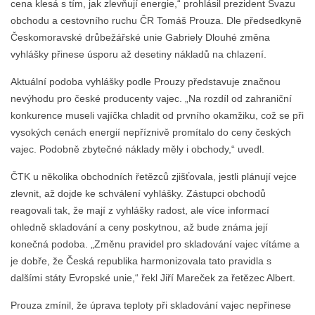
cena klesá s tím, jak zlevňují energie,“ prohlásil prezident Svazu
obchodu a cestovního ruchu ČR Tomáš Prouza. Dle předsedkyně
Českomoravské drůbežářské unie Gabriely Dlouhé změna
vyhlášky přinese úsporu až desetiny nákladů na chlazení.
Aktuální podoba vyhlášky podle Prouzy představuje značnou
nevýhodu pro české producenty vajec. „Na rozdíl od zahraniční
konkurence museli vajíčka chladit od prvního okamžiku, což se při
vysokých cenách energií nepříznivě promítalo do ceny českých
vajec. Podobně zbytečné náklady měly i obchody,“ uvedl.
ČTK u několika obchodních řetězců zjišťovala, jestli plánují vejce
zlevnit, až dojde ke schválení vyhlášky. Zástupci obchodů
reagovali tak, že mají z vyhlášky radost, ale více informací
ohledně skladování a ceny poskytnou, až bude známa její
konečná podoba. „Změnu pravidel pro skladování vajec vítáme a
je dobře, že Česká republika harmonizovala tato pravidla s
dalšími státy Evropské unie,“ řekl Jiří Mareček za řetězec Albert.
Prouza zmínil, že úprava teploty při skladování vajec nepřinese