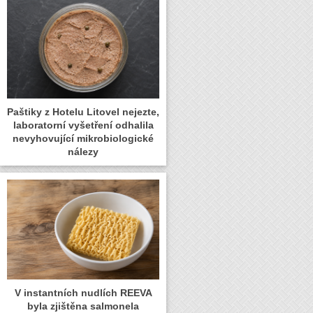
Paštiky z Hotelu Litovel nejezte,
laboratorní vyšetření odhalila
nevyhovující mikrobiologické
nálezy
V instantních nudlích REEVA
byla zjištěna salmonela