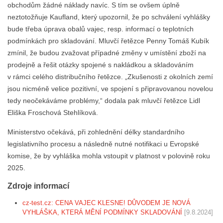
obchodům žádné náklady navíc. S tím se ovšem úplně
neztotožňuje Kaufland, který upozornil, že po schválení vyhlášky
bude třeba úprava obalů vajec, resp. informací o teplotních
podmínkách pro skladování. Mluvčí řetězce Penny Tomáš Kubík
zmínil, že budou zvažovat případné změny v umístění zboží na
prodejně a řešit otázky spojené s nakládkou a skladováním
v rámci celého distribučního řetězce. „Zkušenosti z okolních zemí
jsou nicméně velice pozitivní, ve spojení s připravovanou novelou
tedy neočekáváme problémy,“ dodala pak mluvčí řetězce Lidl
Eliška Froschová Stehlíková.
Ministerstvo očekává, při zohlednění délky standardního
legislativního procesu a následně nutné notifikaci u Evropské
komise, že by vyhláška mohla vstoupit v platnost v polovině roku
2025.
Zdroje informací
cz-test.cz: CENA VAJEC KLESNE! DŮVODEM JE NOVÁ
VYHLÁŠKA, KTERÁ MĚNÍ PODMÍNKY SKLADOVÁNÍ
[9.8.2024]