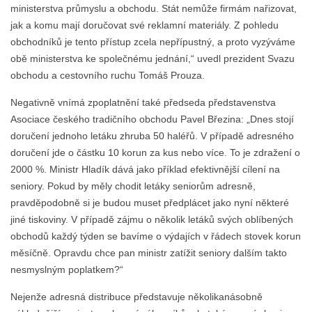
ministerstva průmyslu a obchodu. Stát nemůže firmám nařizovat,
jak a komu mají doručovat své reklamní materiály. Z pohledu
obchodníků je tento přístup zcela nepřípustný, a proto vyzýváme
obě ministerstva ke společnému jednání,“ uvedl prezident Svazu
obchodu a cestovního ruchu Tomáš Prouza.
Negativně vnímá zpoplatnění také předseda představenstva
Asociace českého tradičního obchodu Pavel Březina: „Dnes stojí
doručení jednoho letáku zhruba 50 haléřů. V případě adresného
doručení jde o částku 10 korun za kus nebo více. To je zdražení o
2000 %. Ministr Hladík dává jako příklad efektivnější cílení na
seniory. Pokud by měly chodit letáky seniorům adresně,
pravděpodobně si je budou muset předplácet jako nyní některé
jiné tiskoviny. V případě zájmu o několik letáků svých oblíbených
obchodů každý týden se bavíme o výdajích v řádech stovek korun
měsíčně. Opravdu chce pan ministr zatížit seniory dalším takto
nesmyslným poplatkem?“
Nejenže adresná distribuce představuje několikanásobně