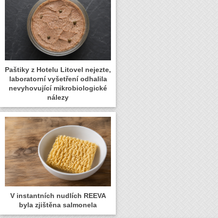
Paštiky z Hotelu Litovel nejezte,
laboratorní vyšetření odhalila
nevyhovující mikrobiologické
nálezy
V instantních nudlích REEVA
byla zjištěna salmonela