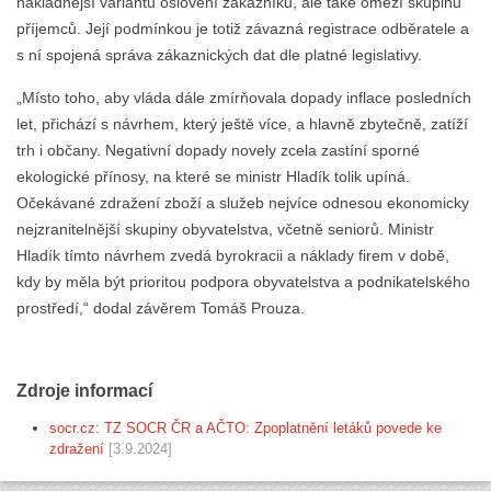
nákladnější variantu oslovení zákazníků, ale také omezí skupinu
příjemců. Její podmínkou je totiž závazná registrace odběratele a
s ní spojená správa zákaznických dat dle platné legislativy.
„Místo toho, aby vláda dále zmírňovala dopady inflace posledních
let, přichází s návrhem, který ještě více, a hlavně zbytečně, zatíží
trh i občany. Negativní dopady novely zcela zastíní sporné
ekologické přínosy, na které se ministr Hladík tolik upíná.
Očekávané zdražení zboží a služeb nejvíce odnesou ekonomicky
nejzranitelnější skupiny obyvatelstva, včetně seniorů. Ministr
Hladík tímto návrhem zvedá byrokracii a náklady firem v době,
kdy by měla být prioritou podpora obyvatelstva a podnikatelského
prostředí,“ dodal závěrem Tomáš Prouza.
Zdroje informací
socr.cz: TZ SOCR ČR a AČTO: Zpoplatnění letáků povede ke
zdražení
[3.9.2024]