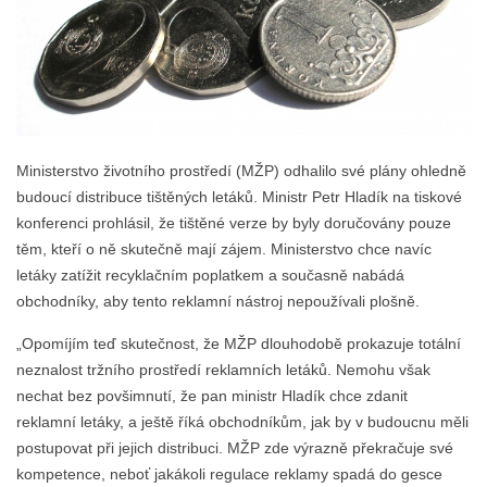
Ministerstvo životního prostředí (MŽP) odhalilo své plány ohledně
budoucí distribuce tištěných letáků. Ministr Petr Hladík na tiskové
konferenci prohlásil, že tištěné verze by byly doručovány pouze
těm, kteří o ně skutečně mají zájem. Ministerstvo chce navíc
letáky zatížit recyklačním poplatkem a současně nabádá
obchodníky, aby tento reklamní nástroj nepoužívali plošně.
„Opomíjím teď skutečnost, že MŽP dlouhodobě prokazuje totální
neznalost tržního prostředí reklamních letáků. Nemohu však
nechat bez povšimnutí, že pan ministr Hladík chce zdanit
reklamní letáky, a ještě říká obchodníkům, jak by v budoucnu měli
postupovat při jejich distribuci. MŽP zde výrazně překračuje své
kompetence, neboť jakákoli regulace reklamy spadá do gesce