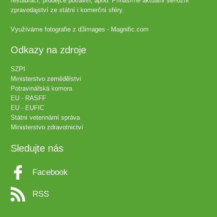
restaurací, prodejce potravin, apod. Přinášíme aktuální seriozní
zpravodajství ze státní i komerční sféry.
Využíváme fotografie z
d3images - Magnific.com
Odkazy na zdroje
SZPI
Ministerstvo zemědělství
Potravinářská komora
EU - RASFF
EU - EUFIC
Státní veterinární správa
Ministerstvo zdravotnictví
Sledujte nás
Facebook
RSS