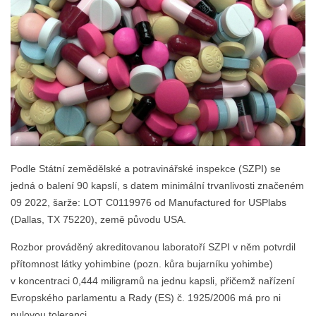
Podle Státní zemědělské a potravinářské inspekce (SZPI) se
jedná o balení 90 kapslí, s datem minimální trvanlivosti značeném
09 2022, šarže: LOT C0119976 od Manufactured for USPlabs
(Dallas, TX 75220), země původu USA.
Rozbor prováděný akreditovanou laboratoří SZPI v něm potvrdil
přítomnost látky yohimbine (pozn. kůra bujarníku yohimbe)
v koncentraci 0,444 miligramů na jednu kapsli, přičemž nařízení
Evropského parlamentu a Rady (ES) č. 1925/2006 má pro ni
nulovou toleranci.