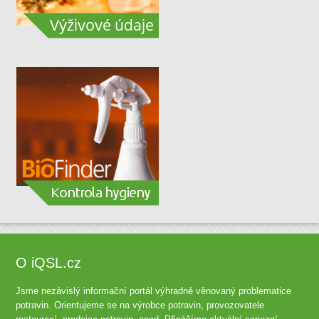
O iQSL.cz
Jsme nezávislý informační portál výhradně věnovaný problematice
potravin. Orientujeme se na výrobce potravin, provozovatele