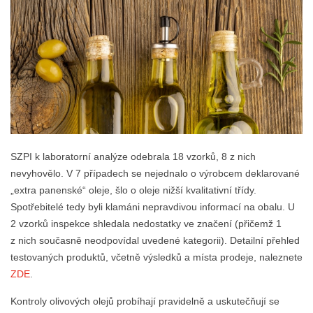
SZPI k laboratorní analýze odebrala 18 vzorků, 8 z nich
nevyhovělo. V 7 případech se nejednalo o výrobcem deklarované
„extra panenské“ oleje, šlo o oleje nižší kvalitativní třídy.
Spotřebitelé tedy byli klamáni nepravdivou informací na obalu. U
2 vzorků inspekce shledala nedostatky ve značení (přičemž 1
z nich současně neodpovídal uvedené kategorii). Detailní přehled
testovaných produktů, včetně výsledků a místa prodeje, naleznete
ZDE
.
Kontroly olivových olejů probíhají pravidelně a uskutečňují se