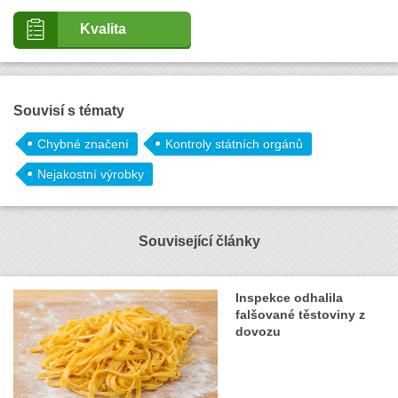
Kvalita
Souvisí s tématy
Chybné značení
Kontroly státních orgánů
Nejakostní výrobky
Související články
Inspekce odhalila
falšované těstoviny z
dovozu