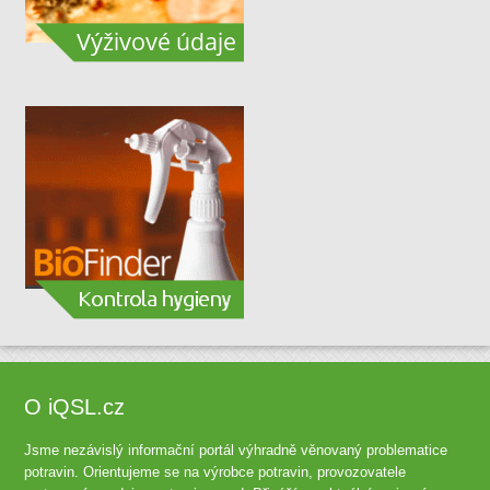
O iQSL.cz
Jsme nezávislý informační portál výhradně věnovaný problematice
potravin. Orientujeme se na výrobce potravin, provozovatele