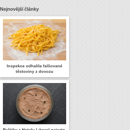
Nejnovější články
Inspekce odhalila falšované
těstoviny z dovozu
Paštiky z Hotelu Litovel nejezte,