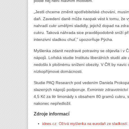
podle něj není hlavním motivem.
„Jestli chceme změnit spotřebitelské chování, musím
daň. Zavedení daně může naopak vést k tomu, že výr
nahradí cukr umělými sladidly, jejichž dopad na zdrav
cukru. Taková náhrada sice pravděpodobně sníží pří
intenzivní sladkou chuť,“ upozorňuje Pýcha.
Myšlenka zdanit nezdravé potraviny se objevila i v 
nápojů. Loňská studie Institutu liberálních studií a
nedošlo k plošnému snížení obezity. V ČR by navíc 
nízkopříjmové domácnosti.
Studie PAQ Research pod vedením Daniela Prokop
slazených nápojů podporuje. Exministr zdravotnictví 
4,5 Kč za litr limonády s obsahem 80 gramů cukru, 
nakonec nepředložil.
Zdroje informací
idnes.cz: Ožívá myšlenka na eurodaň ze sladkostí. 