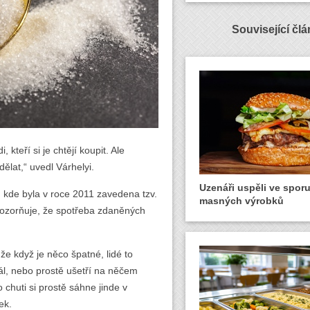
Související čl
 kteří si je chtějí koupit. Ale
ělat,“ uvedl Várhelyi.
Uzenáři uspěli ve spor
kde byla v roce 2011 zavedena tzv.
masných výrobků
pozorňuje, že spotřeba zdaněných
e když je něco špatné, lidé to
ál, nebo prostě ušetří na něčem
chuti si prostě sáhne jinde v
ek.