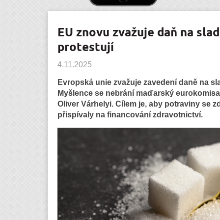
EU znovu zvažuje daň na slad
protestují
4.11.2025
Evropská unie zvažuje zavedení daně na slad
Myšlence se nebrání maďarský eurokomisař 
Oliver Várhelyi. Cílem je, aby potraviny se z
přispívaly na financování zdravotnictví.