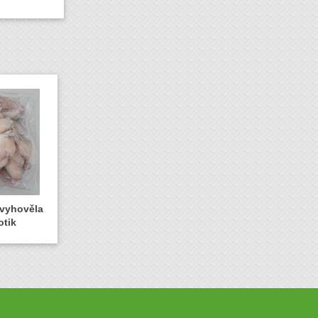
evyhověla
otik