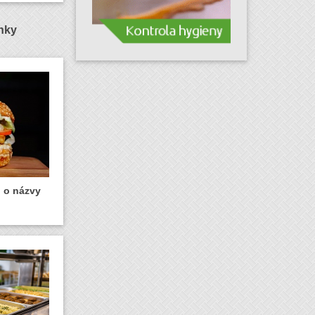
ánky
u o názvy