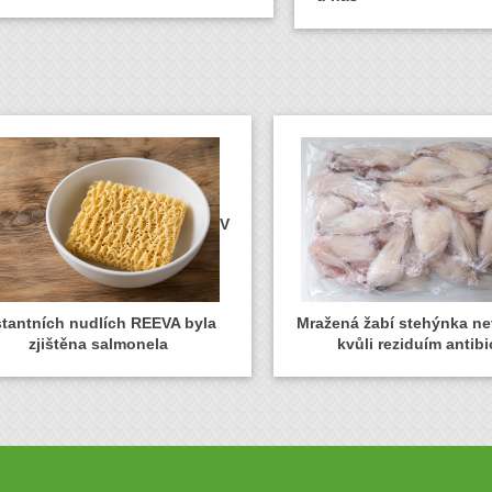
V
stantních nudlích REEVA byla
Mražená žabí stehýnka n
zjištěna salmonela
kvůli reziduím antibi