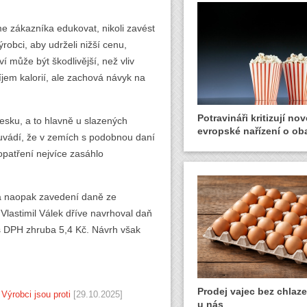
e zákazníka edukovat, nikoli zavést
obci, aby udrželi nižší cenu,
í může být škodlivější, než vliv
jem kalorií, ale zachová návyk na
Potravináři kritizují nov
Česku, a to hlavně u slazených
evropské nařízení o ob
le uvádí, že v zemích s podobnou daní
opatření nejvíce zasáhlo
a naopak zavedení daně ze
Vlastimil Válek dříve navrhoval daň
s DPH zhruba 5,4 Kč. Návrh však
Prodej vajec bez chlaze
Výrobci jsou proti
[29.10.2025]
u nás