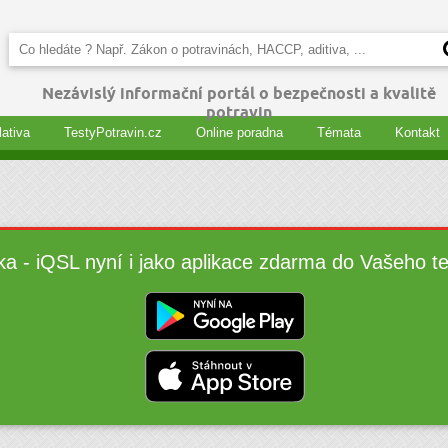
Nezávislý informační portál o bezpečnosti a kvalitě
potravin
lativa
TestyPotravin.cz
Online poradna
Témata
Kontakt
ka - iQSL nyní i jako aplikace zdarma do Vašeho t