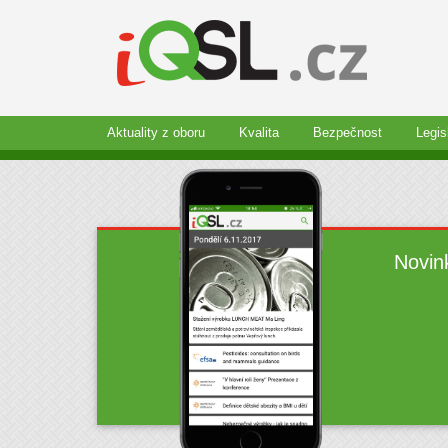
Aktuality z oboru
Kvalita
Bezpečnost
Legis
Novin