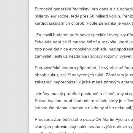
Evropské generální ředitelství pro daně a cla odhad
miliardy eur ročně, tedy přes 60 miliard korun. Pen
kardiovaskulárních chorob. Podle Zemánka je však t
„Za chvíli budeme potřebovat speciální evropský úřad,
čokoládě není příliš mnoho štěstí a rozkoše, které 
toto nová definice evropského dohledu nad spotřeb
zamyslet, jestli už nezdanila i zdravý rozum,“ vysvětli
Potravinářská komora připomíná, že výrobci už řadu l
obsah cukru, soli či nasycených tuků. Záměrem je z
zákazníci nepřecházeli k ještě méně zdravým altern
„Změny musejí probíhat postupně a cíleně, aby si sp
Pokud bychom například odstranili tuk, který je klíč
jednoduše přestal chutnat a nikdo by si ho nekoupil
Předseda Zemědělského svazu ČR Martin Pýcha upo
sladkých potravin stojí spíše snaha zvýšit daňové 