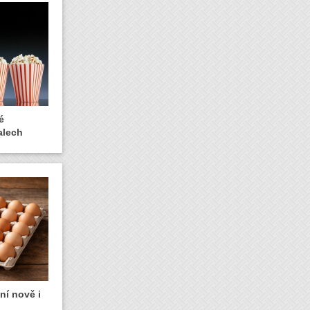
é
alech
ní nově i