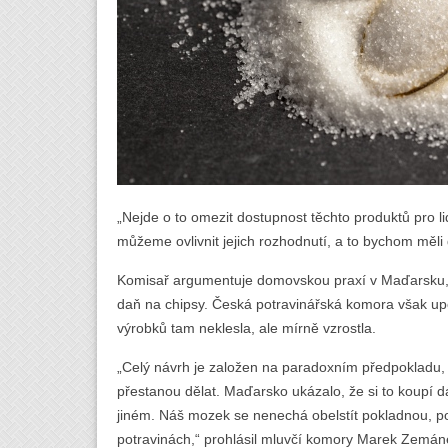
„Nejde o to omezit dostupnost těchto produktů pro lidi,
můžeme ovlivnit jejich rozhodnutí, a to bychom měli d
Komisař argumentuje domovskou praxí v Maďarsku, 
daň na chipsy. Česká potravinářská komora však u
výrobků tam neklesla, ale mírně vzrostla.
„Celý návrh je založen na paradoxním předpokladu, ž
přestanou dělat. Maďarsko ukázalo, že si to koupí d
jiném. Náš mozek se nenechá obelstít pokladnou, po 
potravinách,“ prohlásil mluvčí komory Marek Zemán