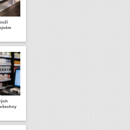
ouží
řejném
vých
 všechny