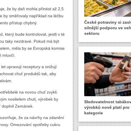
uje, že by daň mohla přinést až 2,5
íze by směřovaly například na léčbu
České potraviny si zasl
ento přístup chybný.
silnější podporu ve ve
sektoru
 který bude kontrolovat, jestli v té
jsou taky nezdravé. Pokud má být
itelem, měla by se Evropská komise
l mluvčí.
et upravují receptury a snižují
achovat chuť produktů tak, aby
ativám.
otřebitelé na novou chuť zvykli.
ovým nositelem chuti, výrobek by
Sledovatelnost tabáko
,“ doplnil Zemánek.
výrobků nově platí pro
kategorie
zorňuje, že za návrhy na zdanění
výnosy. Omezování spotřeby cukru