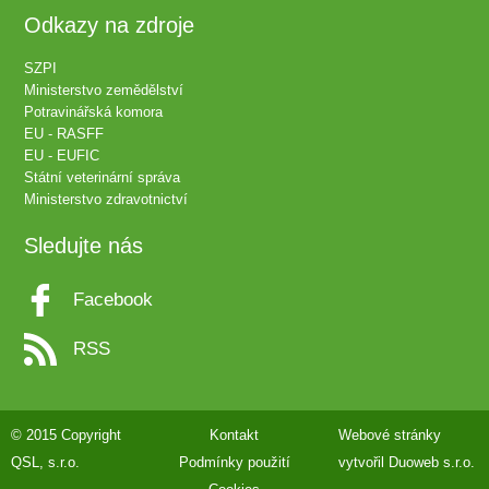
Odkazy na zdroje
SZPI
Ministerstvo zemědělství
Potravinářská komora
EU - RASFF
EU - EUFIC
Státní veterinární správa
Ministerstvo zdravotnictví
Sledujte nás
Facebook
RSS
© 2015 Copyright
Kontakt
Webové stránky
QSL, s.r.o.
Podmínky použití
vytvořil
Duoweb s.r.o.