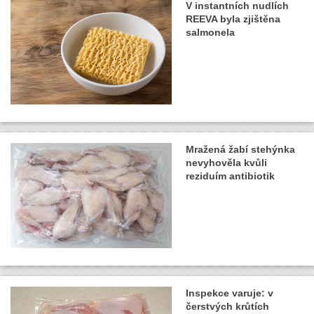
V instantních nudlích
REEVA byla zjištěna
salmonela
Mražená žabí stehýnka
nevyhověla kvůli
reziduím antibiotik
Inspekce varuje: v
čerstvých krůtích