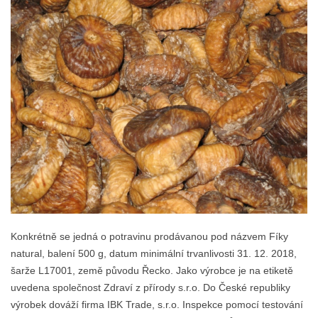
Konkrétně se jedná o potravinu prodávanou pod názvem Fíky
natural, balení 500 g, datum minimální trvanlivosti 31. 12. 2018,
šarže L17001, země původu Řecko. Jako výrobce je na etiketě
uvedena společnost Zdraví z přírody s.r.o. Do České republiky
výrobek dováží firma IBK Trade, s.r.o. Inspekce pomocí testování