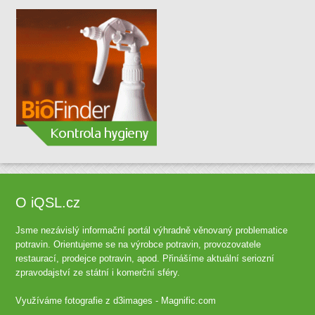
O iQSL.cz
Jsme nezávislý informační portál výhradně věnovaný problematice
potravin. Orientujeme se na výrobce potravin, provozovatele
restaurací, prodejce potravin, apod. Přinášíme aktuální seriozní
zpravodajství ze státní i komerční sféry.
Využíváme fotografie z
d3images - Magnific.com