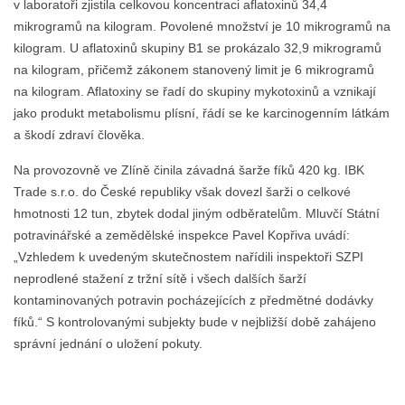
v laboratoři zjistila celkovou koncentraci aflatoxinů 34,4
mikrogramů na kilogram. Povolené množství je 10 mikrogramů na
kilogram. U aflatoxinů skupiny B1 se prokázalo 32,9 mikrogramů
na kilogram, přičemž zákonem stanovený limit je 6 mikrogramů
na kilogram. Aflatoxiny se řadí do skupiny mykotoxinů a vznikají
jako produkt metabolismu plísní, řádí se ke karcinogenním látkám
a škodí zdraví člověka.
Na provozovně ve Zlíně činila závadná šarže fíků 420 kg. IBK
Trade s.r.o. do České republiky však dovezl šarži o celkové
hmotnosti 12 tun, zbytek dodal jiným odběratelům. Mluvčí Státní
potravinářské a zemědělské inspekce Pavel Kopřiva uvádí:
„Vzhledem k uvedeným skutečnostem nařídili inspektoři SZPI
neprodlené stažení z tržní sítě i všech dalších šarží
kontaminovaných potravin pocházejících z předmětné dodávky
fíků.“ S kontrolovanými subjekty bude v nejbližší době zahájeno
správní jednání o uložení pokuty.