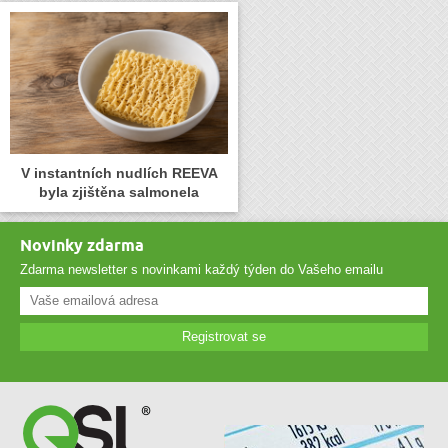
V instantních nudlích REEVA
byla zjištěna salmonela
Novinky zdarma
Zdarma newsletter s novinkami každý týden do Vašeho emailu
Registrovat se