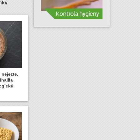
ánky
 nejezte,
dhalila
ogické