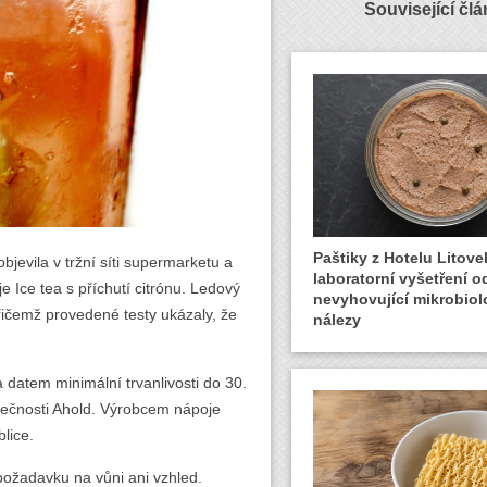
Související čl
Paštiky z Hotelu Litovel
jevila v tržní síti supermarketu a
laboratorní vyšetření o
 Ice tea s příchutí citrónu. Ledový
nevyhovující mikrobiol
přičemž provedené testy ukázaly, že
nálezy
 datem minimální trvanlivosti do 30.
olečnosti Ahold. Výrobcem nápoje
lice.
 požadavku na vůni ani vzhled.