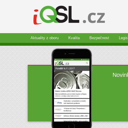
Aktuality z oboru
Kvalita
Bezpečnost
Legis
Novin