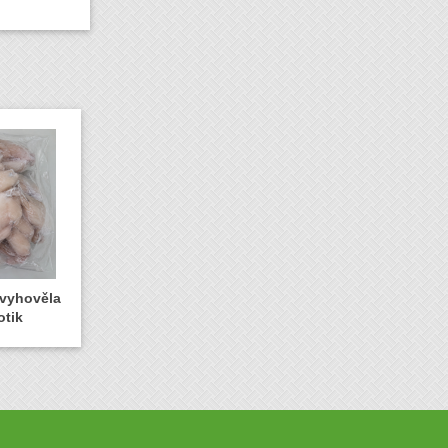
evyhověla
otik