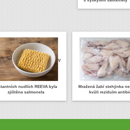
s výskytem salmonely
V
stantních nudlích REEVA byla
Mražená žabí stehýnka n
zjištěna salmonela
kvůli reziduím antibi