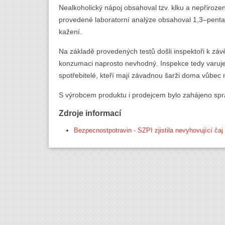
Nealkoholický nápoj obsahoval tzv. klku a nepřiroz
provedené laboratorní analýze obsahoval 1,3–pentadi
kažení.
Na základě provedených testů došli inspektoři k závě
konzumaci naprosto nevhodný. Inspekce tedy varuje
spotřebitelé, kteří mají závadnou šarži doma vůbec n
S výrobcem produktu i prodejcem bylo zahájeno sprá
Zdroje informací
Bezpecnostpotravin - SZPI zjistila nevyhovující čaj 