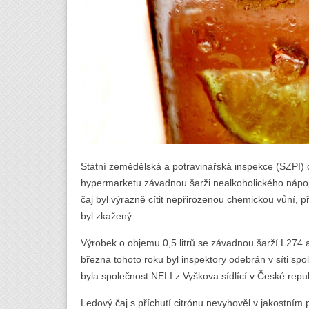
Státní zemědělská a potravinářská inspekce (SZPI) ob
hypermarketu závadnou šarži nealkoholického nápoje
čaj byl výrazně cítit nepřirozenou chemickou vůní, 
byl zkažený.
Výrobek o objemu 0,5 litrů se závadnou šarží L274 a
března tohoto roku byl inspektory odebrán v síti sp
byla společnost NELI z Vyškova sídlící v České repub
Ledový čaj s příchutí citrónu nevyhověl v jakostním