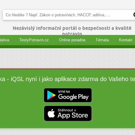
Nezávislý informační portál o bezpečnosti a kvalitě
potravin
lativa
TestyPotravin.cz
Online poradna
Témata
Kontakt
ka - iQSL nyní i jako aplikace zdarma do Vašeho t