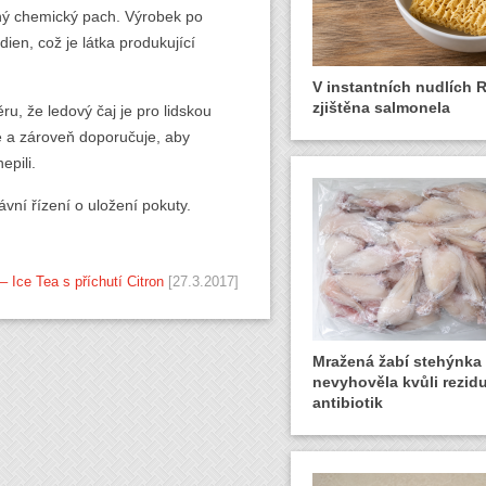
ený chemický pach. Výrobek po
en, což je látka produkující
V instantních nudlích 
zjištěna salmonela
ru, že ledový čaj je pro lidskou
 a zároveň doporučuje, aby
epili.
vní řízení o uložení pokuty.
– Ice Tea s příchutí Citron
[27.3.2017]
Mražená žabí stehýnka
nevyhověla kvůli rezid
antibiotik