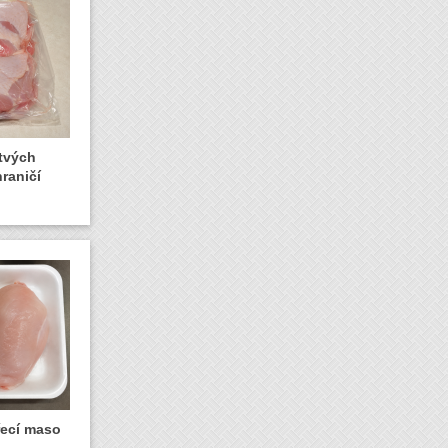
stvých
raničí
řecí maso