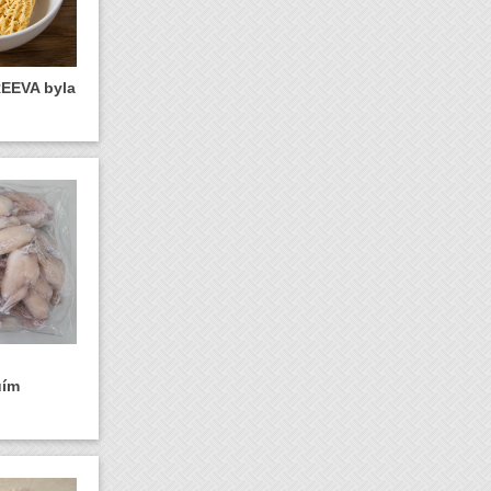
REEVA byla
uím