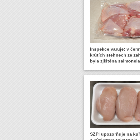
Inspekce varuje: v čer
krůtích stehnech ze zah
byla zjištěna salmonela
SZPI upozorňuje na ku