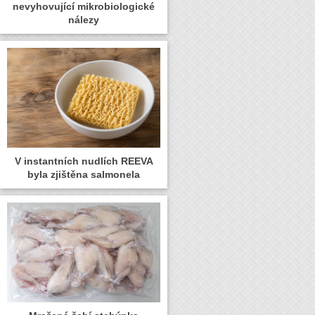
nevyhovující mikrobiologické
nálezy
V instantních nudlích REEVA
byla zjištěna salmonela