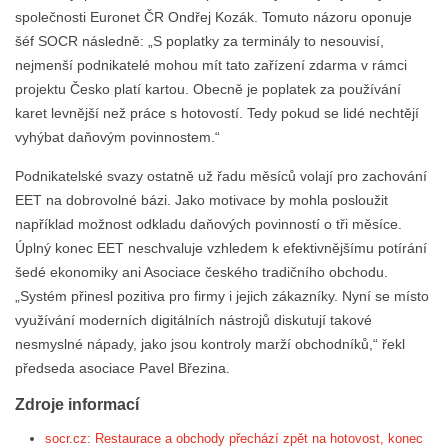
společnosti Euronet ČR Ondřej Kozák. Tomuto názoru oponuje
šéf SOCR následně: „S poplatky za terminály to nesouvisí,
nejmenší podnikatelé mohou mít tato zařízení zdarma v rámci
projektu Česko platí kartou. Obecně je poplatek za používání
karet levnější než práce s hotovostí. Tedy pokud se lidé nechtějí
vyhýbat daňovým povinnostem.“
Podnikatelské svazy ostatně už řadu měsíců volají pro zachování
EET na dobrovolné bázi. Jako motivace by mohla posloužit
například možnost odkladu daňových povinností o tři měsíce.
Úplný konec EET neschvaluje vzhledem k efektivnějšímu potírání
šedé ekonomiky ani Asociace českého tradičního obchodu.
„Systém přinesl pozitiva pro firmy i jejich zákazníky. Nyní se místo
využívání moderních digitálních nástrojů diskutují takové
nesmyslné nápady, jako jsou kontroly marží obchodníků,“ řekl
předseda asociace Pavel Březina.
Zdroje informací
socr.cz: Restaurace a obchody přechází zpět na hotovost, konec