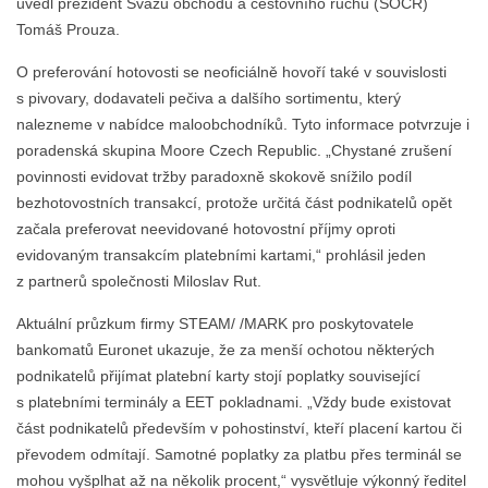
uvedl prezident Svazu obchodu a cestovního ruchu (SOCR)
Tomáš Prouza.
O preferování hotovosti se neoficiálně hovoří také v souvislosti
s pivovary, dodavateli pečiva a dalšího sortimentu, který
nalezneme v nabídce maloobchodníků. Tyto informace potvrzuje i
poradenská skupina Moore Czech Republic. „Chystané zrušení
povinnosti evidovat tržby paradoxně skokově snížilo podíl
bezhotovostních transakcí, protože určitá část podnikatelů opět
začala preferovat neevidované hotovostní příjmy oproti
evidovaným transakcím platebními kartami,“ prohlásil jeden
z partnerů společnosti Miloslav Rut.
Aktuální průzkum firmy STEAM/ /MARK pro poskytovatele
bankomatů Euronet ukazuje, že za menší ochotou některých
podnikatelů přijímat platební karty stojí poplatky související
s platebními terminály a EET pokladnami. „Vždy bude existovat
část podnikatelů především v pohostinství, kteří placení kartou či
převodem odmítají. Samotné poplatky za platbu přes terminál se
mohou vyšplhat až na několik procent,“ vysvětluje výkonný ředitel