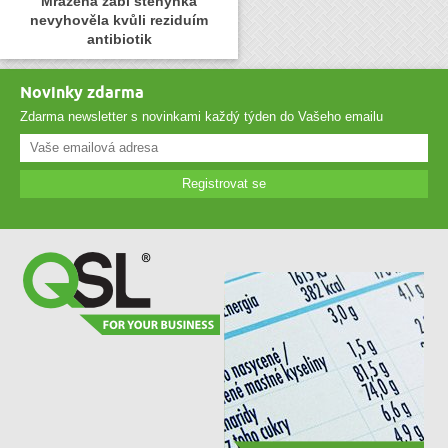
Mražená žabí stehýnka
nevyhověla kvůli reziduím
antibiotik
Novinky zdarma
Zdarma newsletter s novinkami každý týden do Vašeho emailu
Registrovat se