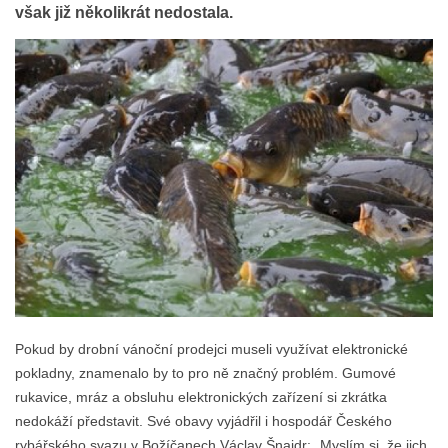
však již několikrát nedostala.
Pokud by drobní vánoční prodejci museli využívat elektronické
pokladny, znamenalo by to pro ně značný problém. Gumové
rukavice, mráz a obsluhu elektronických zařízení si zkrátka
nedokáží představit. Své obavy vyjádřil i hospodář Českého
rybářského svazu v Božíčanech Václav Šnajdr: „Myslím si, že jich