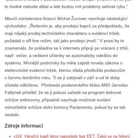
to hodně nebude dělat a lidé budou mít problémy sehnat rybu.“
Mluvčí ministerstva financí Michal Žurovec navrhuje následující
východisko: „Řešením je, aby prodejci kaprů za předpokladu, že
mají nějaký prodej technického charakteru s evidencí tržeb,
požádali o off-line režim, tak jako prodejci jmelí.“ V praxi by to
znamenalo, že pokladna se k internetu připojí po vrácení z trhů,
např. večer, a veškeré účtenky se automaticky odešlou do
systému. Mírnější podmínky by měla zajistit novela zákona o
elektronické evidenci tržeb, kterou vláda předložila poslancům
v červnu letošního roku. Ti se jí zabývali v září a od té doby
zůstala odložena. Předseda poslaneckého klubu ANO Jaroslav
Faltýnek přislíbil, že se ji pokusí zařadit na program lednové
schůze sněmovny, případně navrhuje možnost svolání
mimořádné schůze dolní komory Parlamentu, pokud by se tak
nestalo.
Zdroje informací
ct24: Vánoční kapři letos naposledy bez EET. Čeká se na řešení,