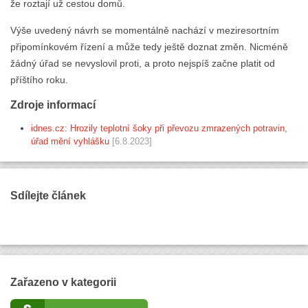
že roztají už cestou domů.
Výše uvedený návrh se momentálně nachází v meziresortním
připomínkovém řízení a může tedy ještě doznat změn. Nicméně
žádný úřad se nevyslovil proti, a proto nejspíš začne platit od
příštího roku.
Zdroje informací
idnes.cz: Hrozily teplotní šoky při převozu zmrazených potravin,
úřad mění vyhlášku
[6.8.2023]
Sdílejte článek
Zařazeno v kategorii