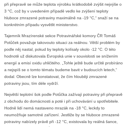
při přepravě se může teplota výrobku krátkodobě zvýšit nejvýše o
3 °C, což by v uvedeném případě vedlo ke zvýšení teploty
hluboce zmrazené potraviny maximálně na -19 °C,“ snaží se na
konkrétním případu vysvětlit ministerstvo.
Tajemník Mrazírenské sekce Potravinářské komory ČR Tomáš
Potůček považuje takovouto situaci za reálnou. Větší problém by
podle něj nastal, pokud by teploty kolísaly okolo -12 °C. O této
hodnotě už diskutovala Evropská unie v souvislosti se snížením
energií a emisí oxidu uhličitého. „Tohle ještě bude určitě probíráno
a nejspíš se o tomto tématu budeme bavit v budoucích letech,“
dodal. Obecně lze konstatovat, že čím hlouběji zmrazené
potraviny jsou, tím déle vydrží.
Největší teplotní šok podle Potůčka zažívají potraviny při přepravě
z obchodu do domácnosti a poté i při uchovávání u spotřebitele.
Hodně lidí nemá nastaveno mrazák na -18 °C, leckdy to
neumožňuje samotné zařízení. Jestliže by se hluboce zmrazené
potraviny nabízely právě při -12 °C, existovala by reálná šance,