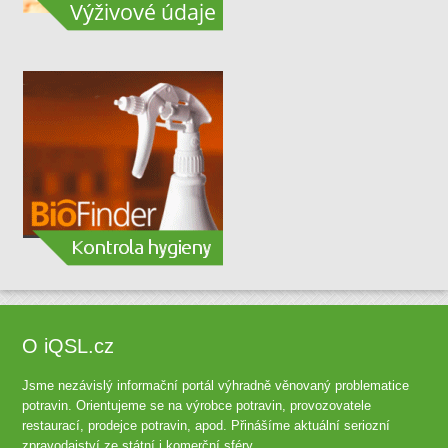
O iQSL.cz
Jsme nezávislý informační portál výhradně věnovaný problematice
potravin. Orientujeme se na výrobce potravin, provozovatele
restaurací, prodejce potravin, apod. Přinášíme aktuální seriozní
zpravodajství ze státní i komerční sféry.