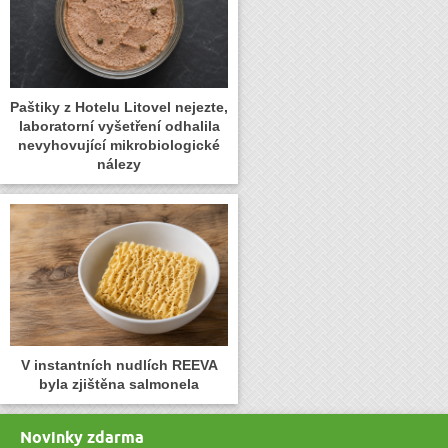
Paštiky z Hotelu Litovel nejezte,
laboratorní vyšetření odhalila
nevyhovující mikrobiologické
nálezy
V instantních nudlích REEVA
byla zjištěna salmonela
Novinky zdarma