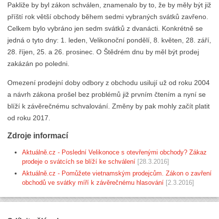
Pakliže by byl zákon schválen, znamenalo by to, že by měly být již
příští rok větší obchody během sedmi vybraných svátků zavřeno.
Celkem bylo vybráno jen sedm svátků z dvanácti. Konkrétně se
jedná o tyto dny: 1. leden, Velikonoční pondělí, 8. květen, 28. září,
28. říjen, 25. a 26. prosinec. O Štědrém dnu by měl být prodej
zakázán po poledni.
Omezení prodejní doby odbory z obchodu usilují už od roku 2004
a návrh zákona prošel bez problémů již prvním čtením a nyní se
blíží k závěrečnému schvalování. Změny by pak mohly začít platit
od roku 2017.
Zdroje informací
Aktuálně.cz - Poslední Velikonoce s otevřenými obchody? Zákaz
prodeje o svátcích se blíží ke schválení
[28.3.2016]
Aktuálně.cz - Pomůžete vietnamským prodejcům. Zákon o zavření
obchodů ve svátky míří k závěrečnému hlasování
[2.3.2016]