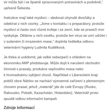
vir může být i ve špatně zpracovaných potravinách a podobně,“
upřesnil Šebesta.
Instrukce mají také myslivci – sledovat uhynulé divočáky a
odebírat z nich vzorky. „Jsme v kontaktu i s preparátory, protože
myslivci si často vozí různé trofeje i ze zemí, kde se prasečí mor
vyskytuje. Děláme u nich osvětu, protože ten virus se umí udržet i
v sušeném či mrazeném mase,“ doplnila ředitelka odboru
veterinární hygieny Ludmila Kudělková.
Je třeba si uvědomit, jak velké nebezpečí s ohledem na
ekonomiku AMP představuje. Může dojít k narušení obchodní
činnosti s prasaty, produkce vepřového masa nebo
k hromadnému vybíjení chovů. Například v Libereckém kraji
poblíž obce Náhlov se nachází významné zařízení s plemenným
chovem prasat, jehož „materiál“ jde do celé Evropy (Rusko,
Rakousko, Pobaltí, Kazachstán, Holandsko). Veterináři proto
spustili velkou informační kampaň.
Zdroje informací