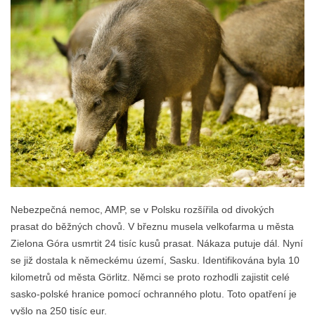
Nebezpečná nemoc, AMP, se v Polsku rozšířila od divokých
prasat do běžných chovů. V březnu musela velkofarma u města
Zielona Góra usmrtit 24 tisíc kusů prasat. Nákaza putuje dál. Nyní
se již dostala k německému území, Sasku. Identifikována byla 10
kilometrů od města Görlitz. Němci se proto rozhodli zajistit celé
sasko-polské hranice pomocí ochranného plotu. Toto opatření je
vyšlo na 250 tisíc eur.