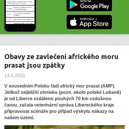
Obavy ze zavlečení afrického moru
prasat jsou zpátky
14.4.2020
V sousedním Polsku řádí africký mor prasat (AMP).
Jelikož nejbližší ohnisko (pozn. okolo polské Lubaně)
je od Liberce vzdáleno pouhých 70 km vzdušnou
čarou, začala veterinární správa Libereckého kraje
připravovat scénáře pro případ výskytu nákazy na
našem území.