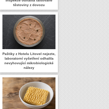
Inspekce odhalila falšované
těstoviny z dovozu
Paštiky z Hotelu Litovel nejezte,
laboratorní vyšetření odhalila
nevyhovující mikrobiologické
nálezy