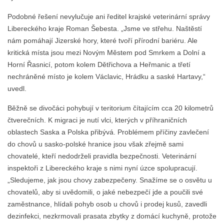
Podobné řešení nevylučuje ani ředitel krajské veterinární správy
Libereckého kraje Roman Šebesta. „Jsme ve střehu. Naštěstí
nám pomáhají Jizerské hory, které tvoří přírodní bariéru. Ale
kritická místa jsou mezi Novým Městem pod Smrkem a Dolní a
Horní Řasnicí, potom kolem Dětřichova a Heřmanic a třetí
nechráněné místo je kolem Václavic, Hrádku a saské Hartavy,“
uvedl.
Běžně se divočáci pohybují v teritorium čítajícím cca 20 kilometrů
čtverečních. K migraci je nutí vlci, kterých v příhraničních
oblastech Saska a Polska přibývá. Problémem příčiny zavlečení
do chovů u sasko-polské hranice jsou však zřejmě sami
chovatelé, kteří nedodrželi pravidla bezpečnosti. Veterinární
inspektoři z Libereckého kraje s nimi nyní úzce spolupracují.
„Sledujeme, jak jsou chovy zabezpečeny. Snažíme se o osvětu u
chovatelů, aby si uvědomili, o jaké nebezpečí jde a poučili své
zaměstnance, hlídali pohyb osob u chovů i prodej kusů, zavedli
dezinfekci, nezkrmovali prasata zbytky z domácí kuchyně, protože