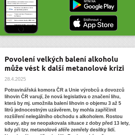
Povolení velkých balení alkoholu
může vést k další metanolové krizi
28.4.2025
Potravinářská komora ČR a Unie výrobců a dovozců
lihovin ČR varují, že nová legislativa o značení lihu,
která by mj. umožnila balení lihovin o objemu 3 až 5
litrů jednocestným uzávěrem, by mohla zapříčinit
rozšíření nelegálního obchodu s alkoholem. Rostou
obavy, aby se neopakovala situace z doby před 13 lety,
kdy při tzv. metanolové aféře zemřely desítky lidí.