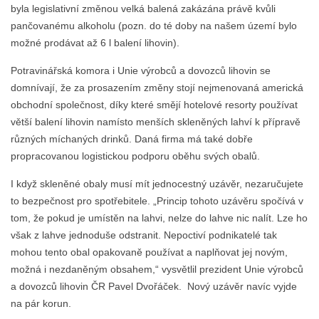
byla legislativní změnou velká balená zakázána právě kvůli
pančovanému alkoholu (pozn. do té doby na našem území bylo
možné prodávat až 6 l balení lihovin).
Potravinářská komora i Unie výrobců a dovozců lihovin se
domnívají, že za prosazením změny stojí nejmenovaná americká
obchodní společnost, díky které smějí hotelové resorty používat
větší balení lihovin namísto menších skleněných lahví k přípravě
různých míchaných drinků. Daná firma má také dobře
propracovanou logistickou podporu oběhu svých obalů.
I když skleněné obaly musí mít jednocestný uzávěr, nezaručujete
to bezpečnost pro spotřebitele. „Princip tohoto uzávěru spočívá v
tom, že pokud je umístěn na lahvi, nelze do lahve nic nalít. Lze ho
však z lahve jednoduše odstranit. Nepoctiví podnikatelé tak
mohou tento obal opakovaně používat a naplňovat jej novým,
možná i nezdaněným obsahem,“ vysvětlil prezident Unie výrobců
a dovozců lihovin ČR Pavel Dvořáček. Nový uzávěr navíc vyjde
na pár korun.