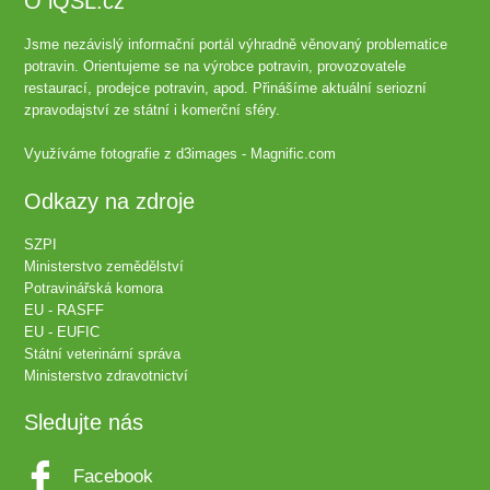
O iQSL.cz
Jsme nezávislý informační portál výhradně věnovaný problematice
potravin. Orientujeme se na výrobce potravin, provozovatele
restaurací, prodejce potravin, apod. Přinášíme aktuální seriozní
zpravodajství ze státní i komerční sféry.
Využíváme fotografie z
d3images - Magnific.com
Odkazy na zdroje
SZPI
Ministerstvo zemědělství
Potravinářská komora
EU - RASFF
EU - EUFIC
Státní veterinární správa
Ministerstvo zdravotnictví
Sledujte nás
Facebook