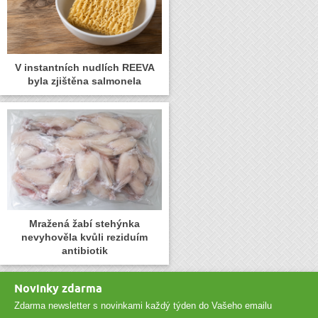
V instantních nudlích REEVA
byla zjištěna salmonela
Mražená žabí stehýnka
nevyhověla kvůli reziduím
antibiotik
Novinky zdarma
Zdarma newsletter s novinkami každý týden do Vašeho emailu