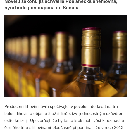
Novelu zákonu již schválila Poslanecká sněmovna,
nyní bude postoupena do Senátu.
Producenti lihovin návrh spočívající v povolení dodávat na trh
balení lihovin o objemu 3 až 5 litrů s tzv. jednocestným uzávěrem
ostře kritizují. Upozorňují, že by tento krok mohl vést k rozmachu
černého trhu s lihovinami. Současně připomínají, že v roce 2013