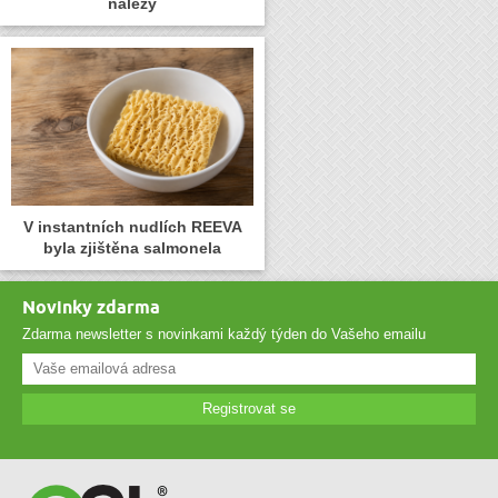
nálezy
V instantních nudlích REEVA
byla zjištěna salmonela
Novinky zdarma
Zdarma newsletter s novinkami každý týden do Vašeho emailu
Registrovat se