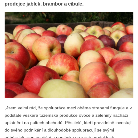
prodejce jablek, brambor a cibule.
„Jsem velmi rád, že spolupráce mezi oběma stranami funguje a v
podstatě veškerá tuzemská produkce ovoce a zeleniny nachází
uplatnění na pultech obchodů. Pěstitelé, kteří pravidelně investují
do svého podnikání a dlouhodobě spolupracují se svými
odběrateli, jsou úspěšní a poptávka po jejich produktech