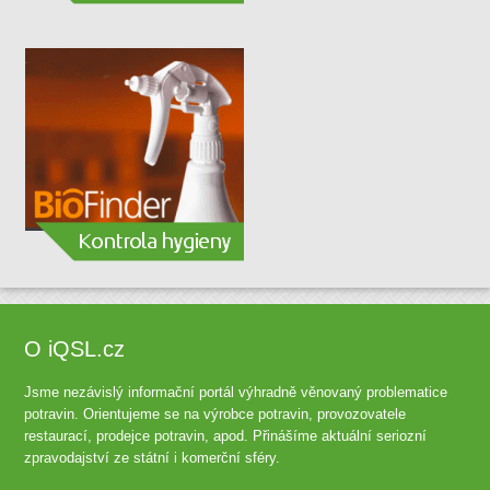
O iQSL.cz
Jsme nezávislý informační portál výhradně věnovaný problematice
potravin. Orientujeme se na výrobce potravin, provozovatele
restaurací, prodejce potravin, apod. Přinášíme aktuální seriozní
zpravodajství ze státní i komerční sféry.