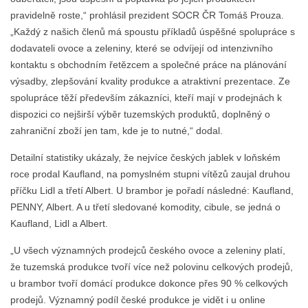
pravidelně roste,“ prohlásil prezident SOCR ČR Tomáš Prouza.
„Každý z našich členů má spoustu příkladů úspěšné spolupráce s
dodavateli ovoce a zeleniny, které se odvíjejí od intenzivního
kontaktu s obchodním řetězcem a společné práce na plánování
výsadby, zlepšování kvality produkce a atraktivní prezentace. Ze
spolupráce těží především zákazníci, kteří mají v prodejnách k
dispozici co nejširší výběr tuzemských produktů, doplněný o
zahraniční zboží jen tam, kde je to nutné,“ dodal.
Detailní statistiky ukázaly, že nejvíce českých jablek v loňském
roce prodal Kaufland, na pomyslném stupni vítězů zaujal druhou
příčku Lidl a třetí Albert. U brambor je pořadí následné: Kaufland,
PENNY, Albert. A u třetí sledované komodity, cibule, se jedná o
Kaufland, Lidl a Albert.
„U všech významných prodejců českého ovoce a zeleniny platí,
že tuzemská produkce tvoří více než polovinu celkových prodejů,
u brambor tvoří domácí produkce dokonce přes 90 % celkových
prodejů. Významný podíl české produkce je vidět i u online