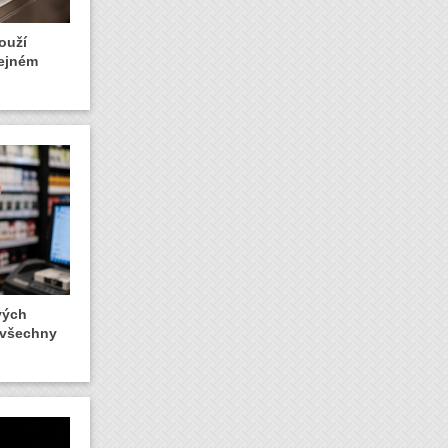
ouží
řejném
vých
 všechny