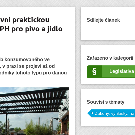
vní praktickou
Sdílejte článek
H pro pivo a jídlo
Zařazeno v kategorii
ídla konzumovaného ve
, v praxi se projeví až od
Legislativa
podniky tohoto typu pro danou
Souvisí s tématy
Zákony, vyhlášky, na