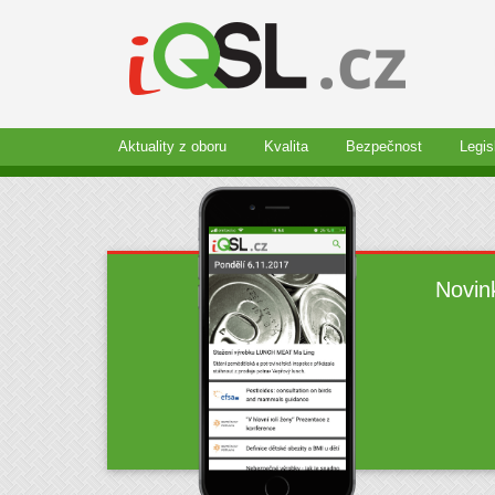
Aktuality z oboru
Kvalita
Bezpečnost
Legis
Novin