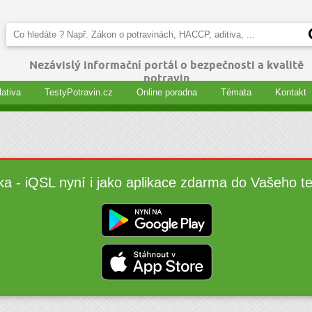
Nezávislý informační portál o bezpečnosti a kvalitě
potravin
lativa
TestyPotravin.cz
Online poradna
Témata
Kontakt
ka - iQSL nyní i jako aplikace zdarma do Vašeho t