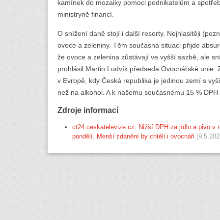
kamínek do mozaiky pomoci podnikatelům a spotřebit
ministryně financí.
O snížení daně stojí i další resorty. Nejhlasitěji (po
ovoce a zeleniny. Těm současná situaci přijde absur
že ovoce a zelenina zůstávají ve vyšší sazbě, ale s
prohlásil Martin Ludvík předseda Ovocnářské unie.
v Evropě, kdy Česká republika je jedinou zemí s vyš
než na alkohol. A k našemu současnému 15 % DPH se
Zdroje informací
ct24.ceskatelevize.cz: Nižší DPH za jídlo a pivo v r
pondělí. Menší zdanění by chtěli i ovocnáři
[9.5.202