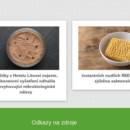
tiky z Hotelu Litovel nejezte,
instantních nudlích REE
aboratorní vyšetření odhalila
zjištěna salmonel
evyhovující mikrobiologické
nálezy
Odkazy na zdroje