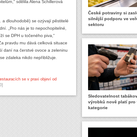
elům,“ sdělila Alena Schillerová
České potraviny si zasl
silnější podporu ve ve
zn. a dlouhodobě) se ozývají pěstitelé
sektoru
dní. „Pro nás je to nepochopitelné,
níží se DPH u točeného piva,“
 Za pravdu mu dává celková situace
ší daní na čerstvé ovoce a zeleninu
 zdaleka nikdo nepřibližuje.
estauracích se v praxi objeví od
0]
Sledovatelnost tabáko
výrobků nově platí pro
kategorie