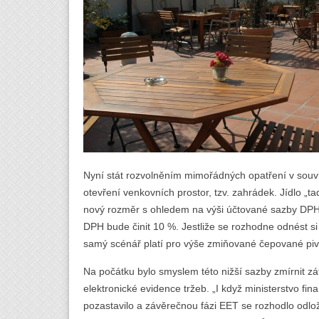
Nyní stát rozvolněním mimořádných opatření v souvi
otevření venkovních prostor, tzv. zahrádek. Jídlo „t
nový rozměr s ohledem na výši účtované sazby DPH.
DPH bude činit 10 %. Jestliže se rozhodne odnést s
samý scénář platí pro výše zmiňované čepované piv
Na počátku bylo smyslem této nižší sazby zmírnit zát
elektronické evidence tržeb. „I když ministerstvo fin
pozastavilo a závěrečnou fázi EET se rozhodlo odloži