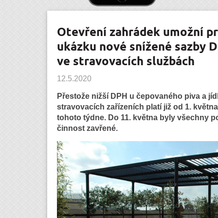
Otevření zahrádek umožní pr
ukázku nové snížené sazby DP
ve stravovacích službách
12.5.2020
Přestože nižší DPH u čepovaného piva a j
stravovacích zařízeních platí již od 1. května
tohoto týdne. Do 11. května byly všechny 
činnost zavřené.