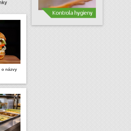
ánky
u o názvy