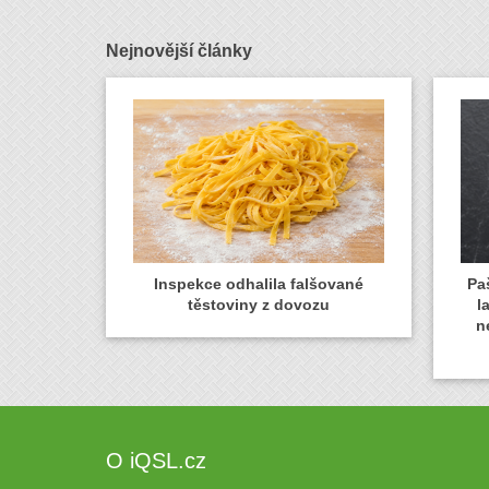
Nejnovější články
Inspekce odhalila falšované
Paš
těstoviny z dovozu
l
n
O iQSL.cz