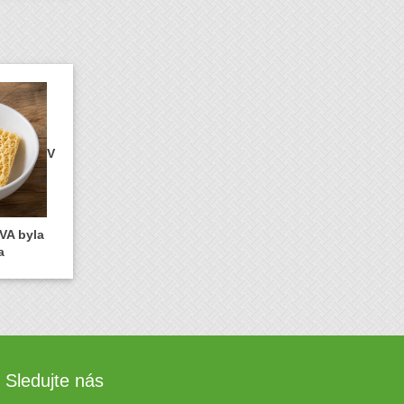
V
VA byla
a
Sledujte nás