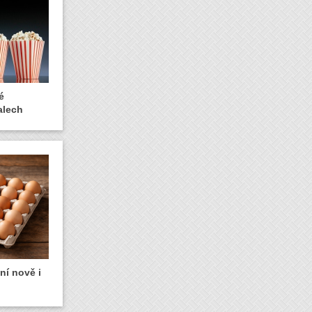
é
alech
ní nově i