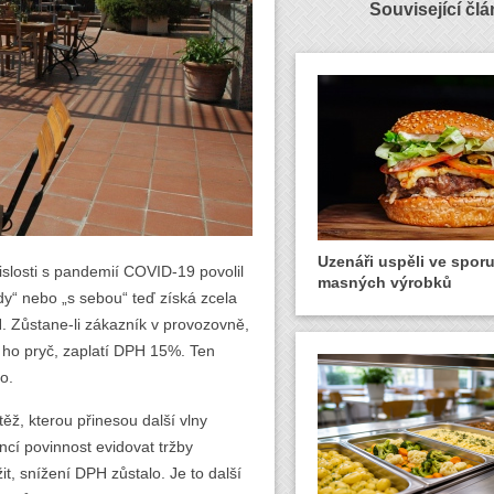
Související čl
Uzenáři uspěli ve spor
slosti s pandemií COVID-19 povolil
masných výrobků
ady“ nebo „s sebou“ teď získá zcela
 Zůstane-li zákazník v provozovně,
i ho pryč, zaplatí DPH 15%. Ten
o.
ěž, kterou přinesou další vlny
ancí povinnost evidovat tržby
t, snížení DPH zůstalo. Je to další