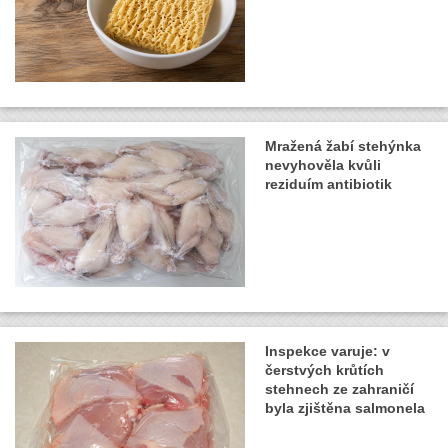
Mražená žabí stehýnka
nevyhověla kvůli
reziduím antibiotik
Inspekce varuje: v
čerstvých krůtích
stehnech ze zahraničí
byla zjištěna salmonela