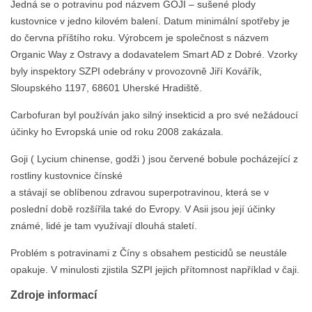
Jedná se o potravinu pod názvem GOJI – sušené plody
kustovnice v jedno kilovém balení. Datum minimální spotřeby je
do června příštího roku. Výrobcem je společnost s názvem
Organic Way z Ostravy a dodavatelem Smart AD z Dobré. Vzorky
byly inspektory SZPI odebrány v provozovně Jiří Kovářík,
Sloupského 1197, 68601 Uherské Hradiště.
Carbofuran byl používán jako silný insekticid a pro své nežádoucí
účinky ho Evropská unie od roku 2008 zakázala.
Goji ( Lycium chinense, godži ) jsou červené bobule pocházející z
rostliny kustovnice čínské
a stávají se oblíbenou zdravou superpotravinou, která se v
poslední době rozšířila také do Evropy. V Asii jsou její účinky
známé, lidé je tam využívají dlouhá staletí.
Problém s potravinami z Číny s obsahem pesticidů se neustále
opakuje. V minulosti zjistila SZPI jejich přítomnost například v čaji.
Zdroje informací