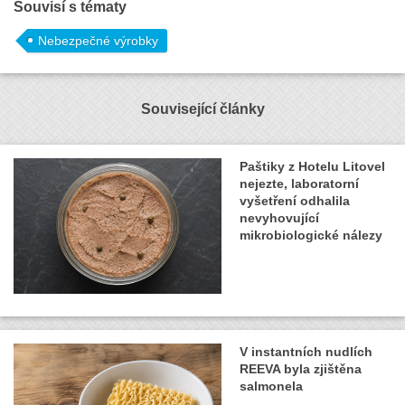
Souvisí s tématy
Nebezpečné výrobky
Související články
Paštiky z Hotelu Litovel
nejezte, laboratorní
vyšetření odhalila
nevyhovující
mikrobiologické nálezy
V instantních nudlích
REEVA byla zjištěna
salmonela