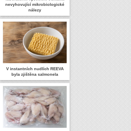
nevyhovující mikrobiologické
nálezy
V instantních nudlích REEVA
byla zjištěna salmonela