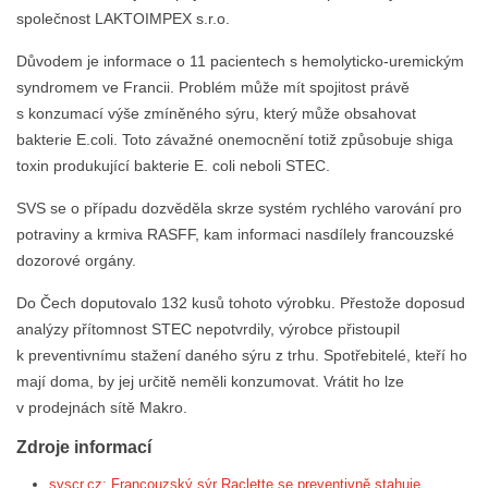
společnost LAKTOIMPEX s.r.o.
Důvodem je informace o 11 pacientech s hemolyticko-uremickým
syndromem ve Francii. Problém může mít spojitost právě
s konzumací výše zmíněného sýru, který může obsahovat
bakterie E.coli. Toto závažné onemocnění totiž způsobuje shiga
toxin produkující bakterie E. coli neboli STEC.
SVS se o případu dozvěděla skrze systém rychlého varování pro
potraviny a krmiva RASFF, kam informaci nasdílely francouzské
dozorové orgány.
Do Čech doputovalo 132 kusů tohoto výrobku. Přestože doposud
analýzy přítomnost STEC nepotvrdily, výrobce přistoupil
k preventivnímu stažení daného sýru z trhu. Spotřebitelé, kteří ho
mají doma, by jej určitě neměli konzumovat. Vrátit ho lze
v prodejnách sítě Makro.
Zdroje informací
svscr.cz: Francouzský sýr Raclette se preventivně stahuje