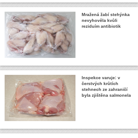
Mražená žabí stehýnka
nevyhověla kvůli
reziduím antibiotik
Inspekce varuje: v
čerstvých krůtích
stehnech ze zahraničí
byla zjištěna salmonela