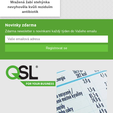
Mražená žabí stehýnka
nevyhověla kvůli reziduím
antibiotik
Novinky zdarma
Zdarma newsletter s novinkami každý týden do Vašeho emailu
Registrovat se