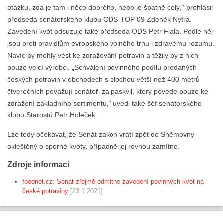
otázku, zda je tam i něco dobrého, nebo je špatně celý,“ prohlásil
předseda senátorského klubu ODS-TOP 09 Zdeněk Nytra.
Zavedení kvót odsuzuje také předseda ODS Petr Fiala. Podle něj
jsou proti pravidlům evropského volného trhu i zdravému rozumu.
Navíc by mohly vést ke zdražování potravin a těžily by z nich
pouze velcí výrobci. „Schválení povinného podílu prodaných
českých potravin v obchodech s plochou větší než 400 metrů
čtverečních považují senátoři za paskvil, který povede pouze ke
zdražení základního sortimentu,“ uvedl také šéf senátorského
klubu Starostů Petr Holeček.
Lze tedy očekávat, že Senát zákon vrátí zpět do Sněmovny
okleštěný o sporné kvóty, případně jej rovnou zamítne.
Zdroje informací
foodnet.cz: Senát zřejmě odmítne zavedení povinných kvót na
české potraviny
[23.1.2021]