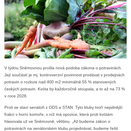
V týdnu Sněmovnou prošla nová podoba zákona o potravinách.
Její součástí je mj. kontroverzní povinnost prodávat v prodejnách
potravin o rozloze nad 400 m2 minimálně 55 % stanovených
českých potravin. Kvóta by každoročně stoupala, a to až na 73 %
v roce 2028.
Proti se staví senátoři z ODS a STAN. Tyto kluby tvoří nejsilnější
frakci v horní komoře, v níž má opozice, která proti kvótám
hlasovala už ve Sněmovně, většinu. „Až budeme zákon o
potravinách na senátorském klubu projednávat, budeme řešit