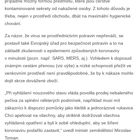
případně možný formou předmětů, které jsou čerstvě
kontaminované sekrety od nakažené osoby. Z tohoto důvodu je
třeba, nejen v prostředí obchodu, dbát na maximální hygienické
chování.
Za názor, že virus se prostřednictvím potravin nepřenáší, se
postavil také Evropský úřad pro bezpečnost potravin a to na
základě zkušeností s epidemiemi způsobených koronaviry
v minulosti (pozn. např. SARS, MERS, aj.). Vzhledem k doposud
známým cestám přenosu (viz výše) a nízké schopnosti přežít ve
venkovním prostředí není pravděpodobné, že by k nákaze mohlo
dojít skrze dovážené zboží.
„Při vyhlášení nouzového stavu vláda povolila prodej nebaleného
pečiva za splnění některých podmínek, například musí mít
zákazníci k dispozici pomůcky jako kleště a jednorázové rukavice.
Chci apelovat na všechny, aby striktně dodržovali všechna
vyhlášená opatření a byli k sobě ohleduplní, aby se šíření
koronaviru podařilo zastavit,“ uvedl ministr zemědělství Miroslav
Toman.