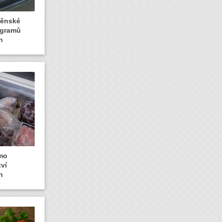
rněnské
logramů
n
amo
ví
n