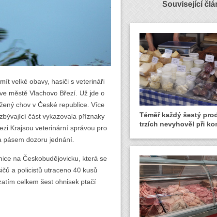
Související čl
mít velké obavy, hasiči s veterináři
u ve městě Vlachovo Březí. Už jde o
ažený chov v České republice. Více
Téměř každý šestý pro
zbývající část vykazovala příznaky
trzích nevyhověl při ko
ezi Krajsou veterinární správou pro
 a pásem dozoru jednání.
nice na Českobudějovicku, která se
ičů a policistů utraceno 40 kusů
zatím celkem šest ohnisek ptačí