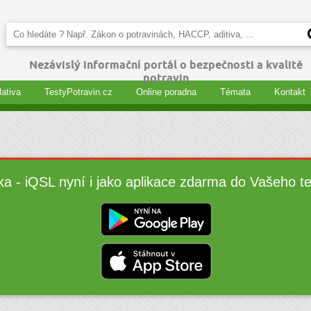
Nezávislý informační portál o bezpečnosti a kvalitě
potravin
lativa
TestyPotravin.cz
Online poradna
Témata
Kontakt
ka - iQSL nyní i jako aplikace zdarma do Vašeho t