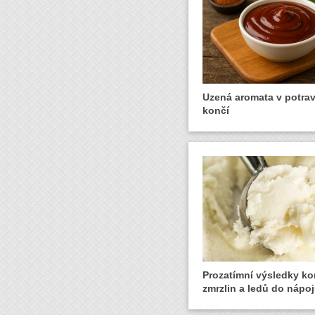
Uzená aromata v potra
končí
Prozatímní výsledky ko
zmrzlin a ledů do nápo