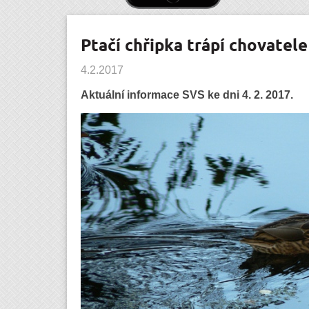
Ptačí chřipka trápí chovatel
4.2.2017
Aktuální informace SVS ke dni 4. 2. 2017.