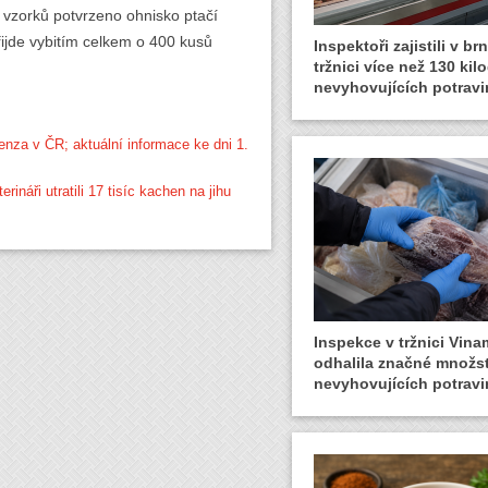
 vzorků potvrzeno ohnisko ptačí
ijde vybitím celkem o 400 kusů
Inspektoři zajistili v b
tržnici více než 130 ki
nevyhovujících potravi
enza v ČR; aktuální informace ke dni 1.
rináři utratili 17 tisíc kachen na jihu
Inspekce v tržnici Vin
odhalila značné množst
nevyhovujících potravi