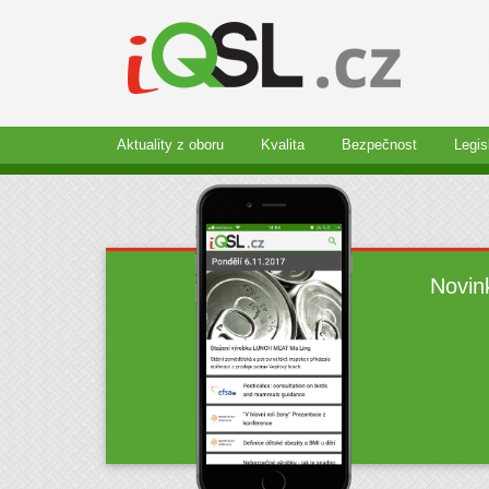
Aktuality z oboru
Kvalita
Bezpečnost
Legis
Novin