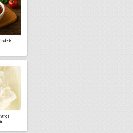
vinách
ntrol
jů