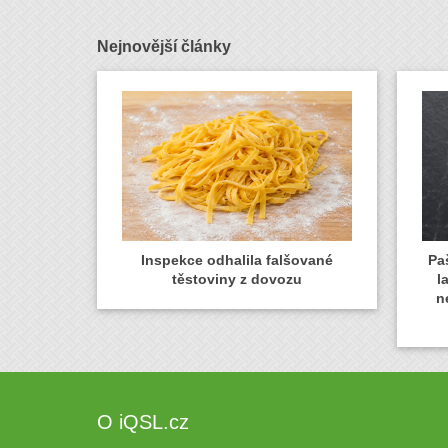
Nejnovější články
Inspekce odhalila falšované
Paš
těstoviny z dovozu
l
n
O iQSL.cz