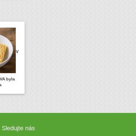
V
VA byla
a
Sledujte nás