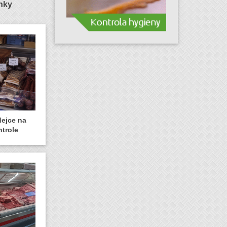
ánky
dejce na
ntrole