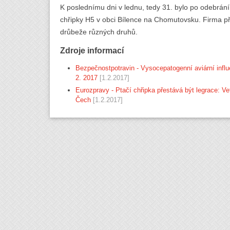
K poslednímu dni v lednu, tedy 31. bylo po odebrání
chřipky H5 v obci Bílence na Chomutovsku. Firma př
drůbeže různých druhů.
Zdroje informací
Bezpečnostpotravin - Vysocepatogenní aviární influ
2. 2017
[1.2.2017]
Eurozpravy - Ptačí chřipka přestává být legrace: Vete
Čech
[1.2.2017]