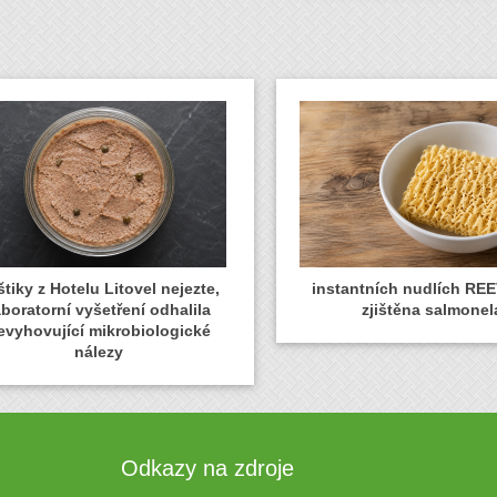
tiky z Hotelu Litovel nejezte,
instantních nudlích REE
aboratorní vyšetření odhalila
zjištěna salmonel
evyhovující mikrobiologické
nálezy
Odkazy na zdroje