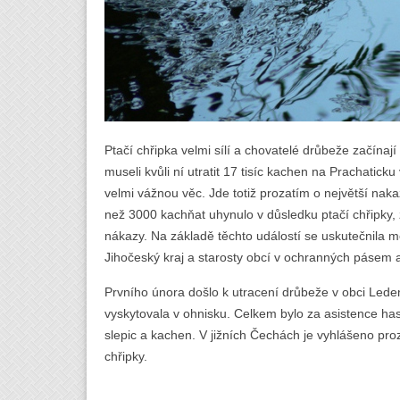
Ptačí chřipka velmi sílí a chovatelé drůbeže začínají 
museli kvůli ní utratit 17 tisíc kachen na Prachatick
velmi vážnou věc. Jde totiž prozatím o největší nak
než 3000 kachňat uhynulo v důsledku ptačí chřipky, 
nákazy. Na základě těchto událostí se uskutečnila m
Jihočeský kraj a starosty obcí v ochranných pásem
Prvního února došlo k utracení drůbeže v obci Lede
vyskytovala v ohnisku. Celkem bylo za asistence has
slepic a kachen. V jižních Čechách je vyhlášeno pro
chřipky.