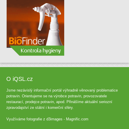
O iQSL.cz
Jsme nezávislý informační portál výhradně věnovaný problematice
potravin. Orientujeme se na výrobce potravin, provozovatele
restaurací, prodejce potravin, apod. Přinášíme aktuální seriozní
zpravodajství ze státní i komerční sféry.
Využíváme fotografie z
d3images - Magnific.com