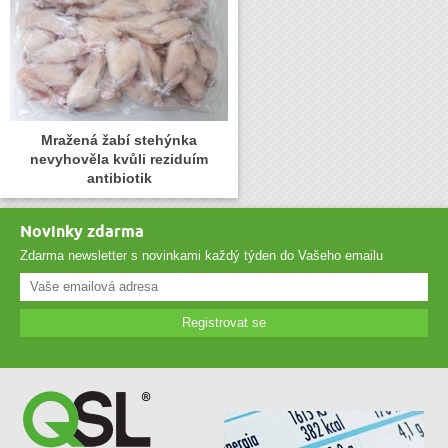
Mražená žabí stehýnka
nevyhověla kvůli reziduím
antibiotik
Novinky zdarma
Zdarma newsletter s novinkami každý týden do Vašeho emailu
Registrovat se