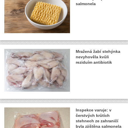
salmonela
Mražená žabí stehýnka
nevyhověla kvůli
reziduím antibiotik
Inspekce varuje: v
čerstvých krůtích
stehnech ze zahraničí
byla zjištěna salmonela