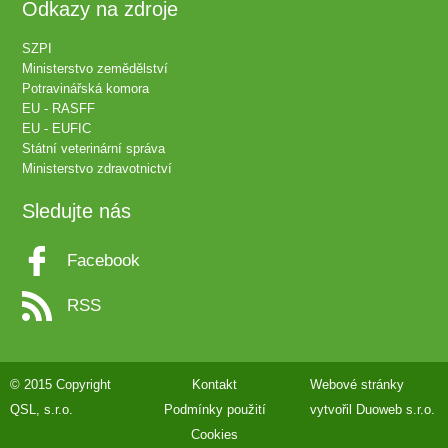
Odkazy na zdroje
SZPI
Ministerstvo zemědělství
Potravinářská komora
EU - RASFF
EU - EUFIC
Státní veterinární správa
Ministerstvo zdravotnictví
Sledujte nás
Facebook
RSS
© 2015 Copyright
Kontakt
Webové stránky
QSL, s.r.o.
Podmínky použití
vytvořil
Duoweb s.r.o.
Cookies