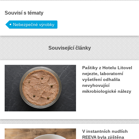
Souvisí s tématy
Nebezpečné výrobky
Související články
Paštiky z Hotelu Litovel
nejezte, laboratorní
vyšetření odhalila
nevyhovující
mikrobiologické nálezy
V instantních nudlích
REEVA byla zjištěna