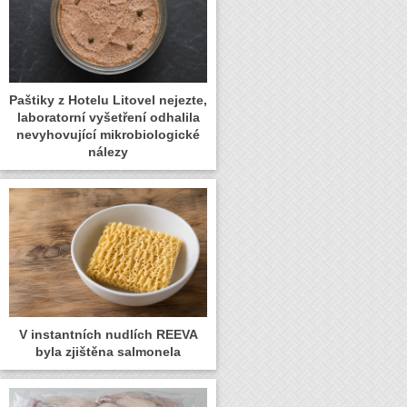
Paštiky z Hotelu Litovel nejezte,
laboratorní vyšetření odhalila
nevyhovující mikrobiologické
nálezy
V instantních nudlích REEVA
byla zjištěna salmonela