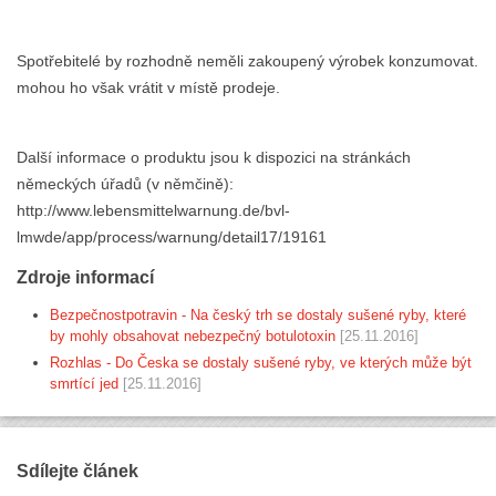
Spotřebitelé by rozhodně neměli zakoupený výrobek konzumovat.
mohou ho však vrátit v místě prodeje.
Další informace o produktu jsou k dispozici na stránkách
německých úřadů (v němčině):
http://www.lebensmittelwarnung.de/bvl-
lmwde/app/process/warnung/detail17/19161
Zdroje informací
Bezpečnostpotravin - Na český trh se dostaly sušené ryby, které
by mohly obsahovat nebezpečný botulotoxin
[25.11.2016]
Rozhlas - Do Česka se dostaly sušené ryby, ve kterých může být
smrtící jed
[25.11.2016]
Sdílejte článek