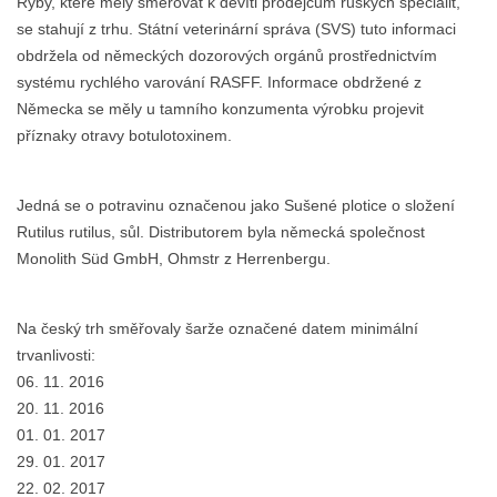
Ryby, které měly směřovat k devíti prodejcům ruských specialit,
se stahují z trhu. Státní veterinární správa (SVS) tuto informaci
obdržela od německých dozorových orgánů prostřednictvím
systému rychlého varování RASFF. Informace obdržené z
Německa se měly u tamního konzumenta výrobku projevit
příznaky otravy botulotoxinem.
Jedná se o potravinu označenou jako Sušené plotice o složení
Rutilus rutilus, sůl. Distributorem byla německá společnost
Monolith Süd GmbH, Ohmstr z Herrenbergu.
Na český trh směřovaly šarže označené datem minimální
trvanlivosti:
06. 11. 2016
20. 11. 2016
01. 01. 2017
29. 01. 2017
22. 02. 2017