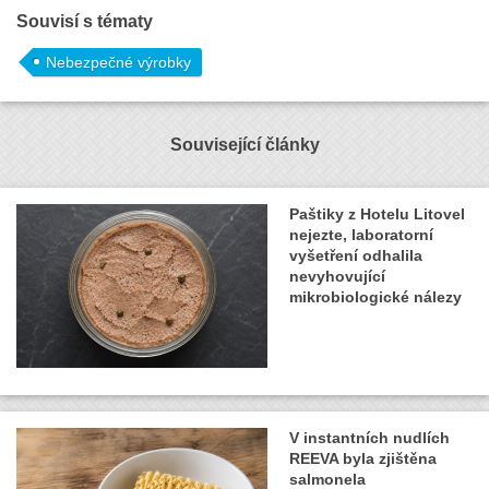
Souvisí s tématy
Nebezpečné výrobky
Související články
Paštiky z Hotelu Litovel
nejezte, laboratorní
vyšetření odhalila
nevyhovující
mikrobiologické nálezy
V instantních nudlích
REEVA byla zjištěna
salmonela