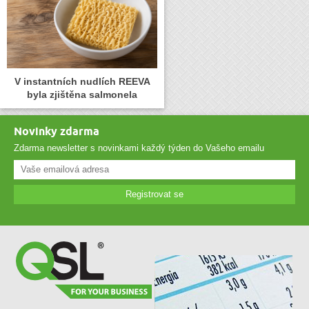
V instantních nudlích REEVA
byla zjištěna salmonela
Novinky zdarma
Zdarma newsletter s novinkami každý týden do Vašeho emailu
Registrovat se