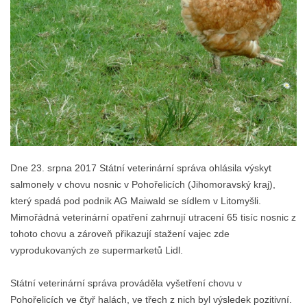
Dne 23. srpna 2017 Státní veterinární správa ohlásila výskyt
salmonely v chovu nosnic v Pohořelicích (Jihomoravský kraj),
který spadá pod podnik AG Maiwald se sídlem v Litomyšli.
Mimořádná veterinární opatření zahrnují utracení 65 tisíc nosnic z
tohoto chovu a zároveň přikazují stažení vajec zde
vyprodukovaných ze supermarketů Lidl.
Státní veterinární správa prováděla vyšetření chovu v
Pohořelicích ve čtyř halách, ve třech z nich byl výsledek pozitivní.