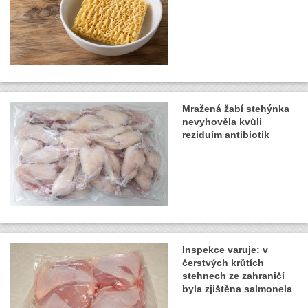
Mražená žabí stehýnka
nevyhověla kvůli
reziduím antibiotik
Inspekce varuje: v
čerstvých krůtích
stehnech ze zahraničí
byla zjištěna salmonela