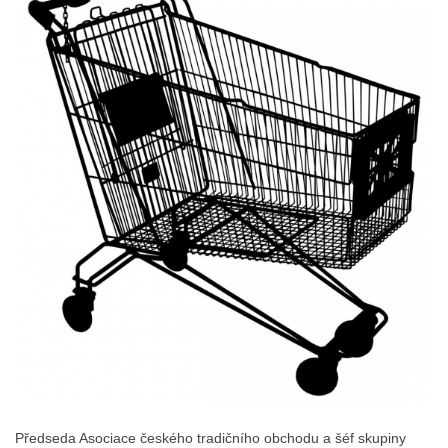
Předseda Asociace českého tradičního obchodu a šéf skupiny