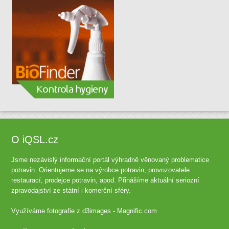
O iQSL.cz
Jsme nezávislý informační portál výhradně věnovaný problematice
potravin. Orientujeme se na výrobce potravin, provozovatele
restaurací, prodejce potravin, apod. Přinášíme aktuální seriozní
zpravodajství ze státní i komerční sféry.
Využíváme fotografie z
d3images - Magnific.com