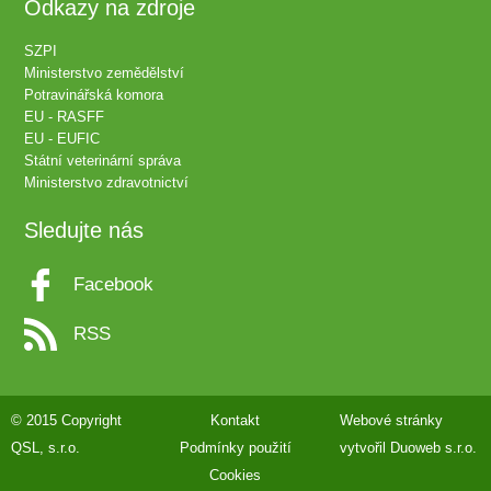
Odkazy na zdroje
SZPI
Ministerstvo zemědělství
Potravinářská komora
EU - RASFF
EU - EUFIC
Státní veterinární správa
Ministerstvo zdravotnictví
Sledujte nás
Facebook
RSS
© 2015 Copyright
Kontakt
Webové stránky
QSL, s.r.o.
Podmínky použití
vytvořil
Duoweb s.r.o.
Cookies