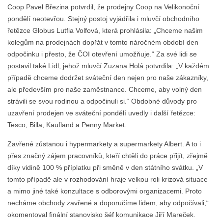
Coop Pavel Březina potvrdil, že prodejny Coop na Velikonoční
pondělí neotevřou. Stejný postoj vyjádřila i mluvčí obchodního
řetězce Globus Lutfia Volfová, která prohlásila: „Chceme našim
kolegům na prodejnách dopřát v tomto náročném období den
odpočinku i přesto, že ČOI otevření umožňuje.“ Za své lidi se
postavil také Lidl, jehož mluvčí Zuzana Holá potvrdila: „V každém
případě chceme dodržet sváteční den nejen pro naše zákazníky,
ale především pro naše zaměstnance. Chceme, aby volný den
strávili se svou rodinou a odpočinuli si.“ Obdobné důvody pro
uzavření prodejen ve sváteční pondělí uvedly i další řetězce:
Tesco, Billa, Kaufland a Penny Market.
Zavřené zůstanou i hypermarkety a supermarkety Albert. A to i
přes značný zájem pracovníků, kteří chtěli do práce přijít, zřejmě
díky vidině 100 % příplatku při směně v den státního svátku. „V
tomto případě ale v rozhodování hraje velkou roli krizová situace
a mimo jiné také konzultace s odborovými organizacemi. Proto
necháme obchody zavřené a doporučíme lidem, aby odpočívali,“
okomentoval finální stanovisko šéf komunikace Jiří Mareček.