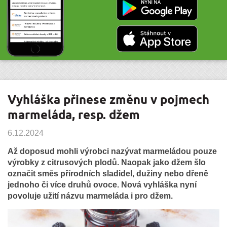
Vyhláška přinese změnu v pojmech
marmeláda, resp. džem
6.12.2024
Až doposud mohli výrobci nazývat marmeládou pouze
výrobky z citrusových plodů. Naopak jako džem šlo
označit směs přírodních sladidel, dužiny nebo dřeně
jednoho či více druhů ovoce. Nová vyhláška nyní
povoluje užití názvu marmeláda i pro džem.