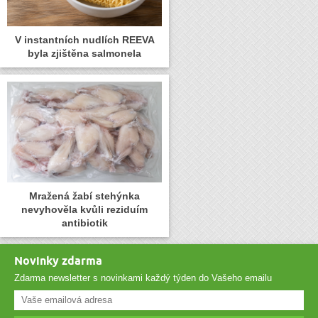
V instantních nudlích REEVA
byla zjištěna salmonela
Mražená žabí stehýnka
nevyhověla kvůli reziduím
antibiotik
Novinky zdarma
Zdarma newsletter s novinkami každý týden do Vašeho emailu