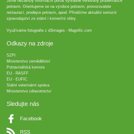
Jsme nezávislý informační portál výhradně věnovaný problematice
potravin. Orientujeme se na výrobce potravin, provozovatele
restaurací, prodejce potravin, apod. Přinášíme aktuální seriozní
zpravodajství ze státní i komerční sféry.
Využíváme fotografie z
d3images - Magnific.com
Odkazy na zdroje
SZPI
Ministerstvo zemědělství
Potravinářská komora
EU - RASFF
EU - EUFIC
Státní veterinární správa
Ministerstvo zdravotnictví
Sledujte nás
Facebook
RSS