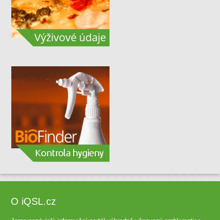
O iQSL.cz