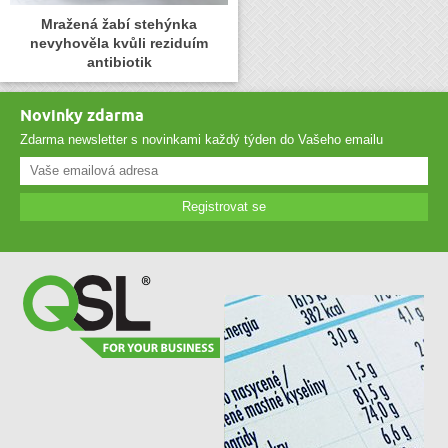
Mražená žabí stehýnka
nevyhověla kvůli reziduím
antibiotik
Novinky zdarma
Zdarma newsletter s novinkami každý týden do Vašeho emailu
Registrovat se