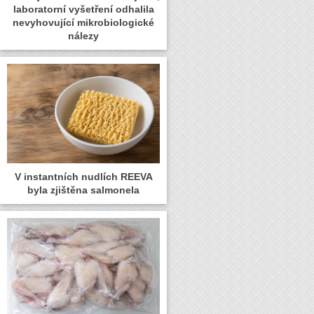
laboratorní vyšetření odhalila
nevyhovující mikrobiologické
nálezy
V instantních nudlích REEVA
byla zjištěna salmonela