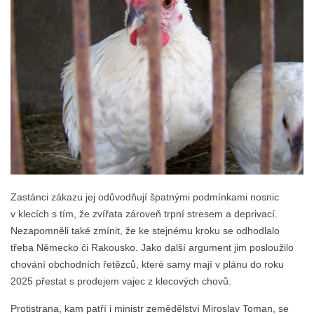
Zastánci zákazu jej odůvodňují špatnými podmínkami nosnic
v klecích s tím, že zvířata zároveň trpní stresem a deprivací.
Nezapomněli také zmínit, že ke stejnému kroku se odhodlalo
třeba Německo či Rakousko. Jako další argument jim posloužilo
chování obchodních řetězců, které samy mají v plánu do roku
2025 přestat s prodejem vajec z klecových chovů.
Protistrana, kam patří i ministr zemědělství Miroslav Toman, se