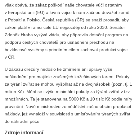
však obává, že zákaz poškodí naše chovatele vůči ostatním
v Evropské unii (EU) a levná vejce k nám začnou dovážet země
z Pobaltí a Polsko. Česká republika (ČR) se snaží prosadit, aby
zákon platil v rámci celé EU nejpozději od roku 2030. Senátor
Zdeněk Hraba vyzývá vládu, aby připravila dotační program na
podporu českých chovatelů pro usnadnění přechodu na
bezklecové systémy s prioritním cílem zachovat produkci vajec
v ČR.
U zákazu drezúry nedošlo ke zmírnění ani úpravy výše
odškodnění pro majitele zrušených kožešinových farem. Pokuty
za týrání zvířat se mohou vyšplhat až na dvojnásobek (pozn. tj. 1
milion Kč). Mění se i výše minimální pokuty za týrání zvířat v tzv.
množírnách. Ta je stanovena na 5000 Kč a 10 tisíc Kč podle míry
provinění. Nově ministerstvo zemědělství začne obcím proplácet
náklady, jež vynaloží v souvislosti s umísťováním týraných zvířat
do náhradní péče.
Zdroje informací