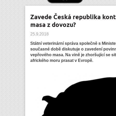
Zavede Česká republika kon
masa z dovozu?
25.9.2018
Státní veterinární správa společně s Minist
současné době diskutuje o zavedení povin
vepřového masa. Na vině je zhoršující se si
afrického moru prasat v Evropě.