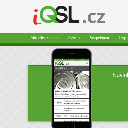
Aktuality z oboru
Kvalita
Bezpečnost
Legis
Novin