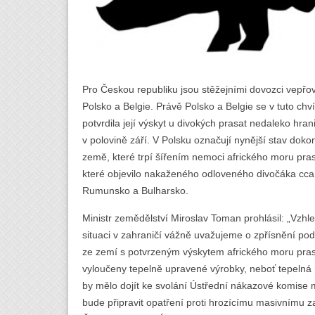
Pro Českou republiku jsou stěžejními dovozci vep
Polsko a Belgie. Právě Polsko a Belgie se v tuto chví
potvrdila její výskyt u divokých prasat nedaleko hr
v polovině září. V Polsku označují nynější stav doko
země, které trpí šířením nemoci afrického moru pra
které objevilo nakaženého odloveného divočáka cca
Rumunsko a Bulharsko.
Ministr zemědělství Miroslav Toman prohlásil: „Vzh
situaci v zahraničí vážně uvažujeme o zpřísnění p
ze zemí s potvrzeným výskytem afrického moru prasat
vyloučeny tepelně upravené výrobky, neboť tepelná ú
by mělo dojít ke svolání Ústřední nákazové komise mi
bude připravit opatření proti hrozícímu masivnímu z