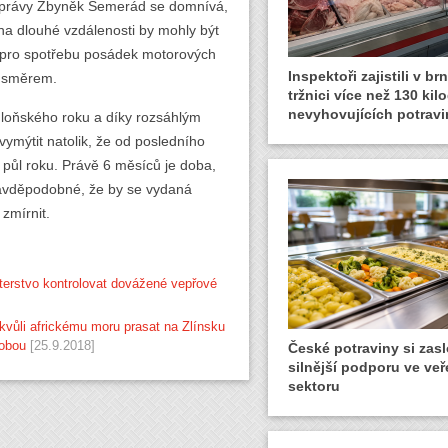
ní zprávy Zbyněk Semerád se domnívá,
a dlouhé vzdálenosti by mohly být
li pro spotřebu posádek motorových
Inspektoři zajistili v b
o směrem.
tržnici více než 130 ki
nevyhovujících potravi
 loňského roku a díky rozsáhlým
vymýtit natolik, že od posledního
 půl roku. Právě 6 měsíců je doba,
pravděpodobné, že by se vydaná
zmírnit.
sterstvo kontrolovat dovážené vepřové
kvůli africkému moru prasat na Zlínsku
robou
[25.9.2018]
České potraviny si zasl
silnější podporu ve ve
sektoru