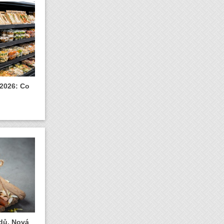
 2026: Co
dů. Nová