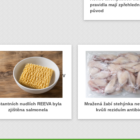
pravidla mají zpřehledni
původ
V
stantních nudlích REEVA byla
Mražená žabí stehýnka n
zjištěna salmonela
kvůli reziduím antibi