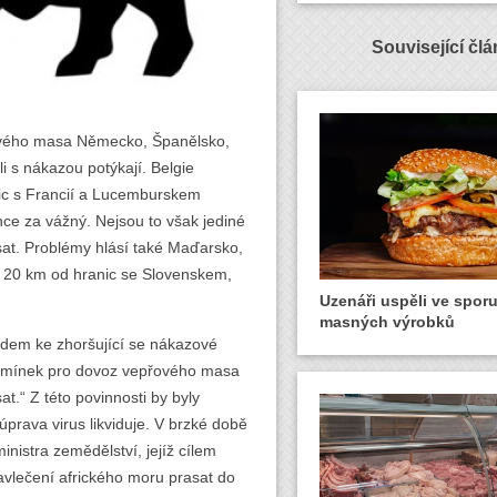
Související čl
řového masa Německo, Španělsko,
li s nákazou potýkají. Belgie
anic s Francií a Lucemburskem
nce za vážný. Nejsou to však jediné
sat. Problémy hlásí také Maďarsko,
 20 km od hranic se Slovenskem,
Uzenáři uspěli ve spor
masných výrobků
ledem ke zhoršující se nákazové
odmínek pro dovoz vepřového masa
.“ Z této povinnosti by byly
prava virus likviduje. V brzké době
nistra zemědělství, jejíž cílem
avlečení afrického moru prasat do