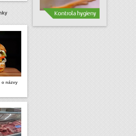
ánky
u o názvy