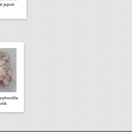
t jejich
evyhověla
otik