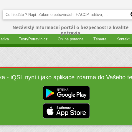
Nezávislý informační portál o bezpečnosti a kvalitě
potravin
lativa
TestyPotravin.cz
Online poradna
Témata
Kontakt
ka - iQSL nyní i jako aplikace zdarma do Vašeho t