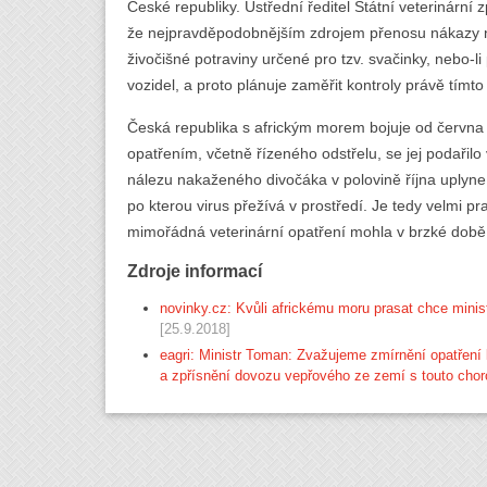
České republiky. Ústřední ředitel Státní veterinár
že nejpravděpodobnějším zdrojem přenosu nákazy n
živočišné potraviny určené pro tzv. svačinky, nebo-
vozidel, a proto plánuje zaměřit kontroly právě tímt
Česká republika s africkým morem bojuje od června
opatřením, včetně řízeného odstřelu, se jej podařilo 
nálezu nakaženého divočáka v polovině října uplyne
po kterou virus přežívá v prostředí. Je tedy velmi 
mimořádná veterinární opatření mohla v brzké době 
Zdroje informací
novinky.cz: Kvůli africkému moru prasat chce mini
[25.9.2018]
eagri: Ministr Toman: Zvažujeme zmírnění opatření 
a zpřísnění dovozu vepřového ze zemí s touto cho