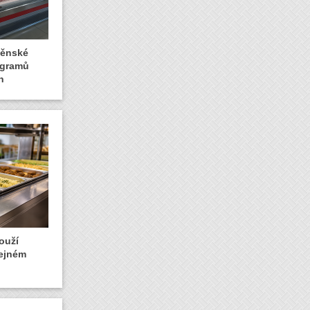
rněnské
logramů
n
ouží
řejném