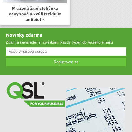
Mražená žabí stehýnka
nevyhověla kvůli reziduím
antibiotik
Novinky zdarma
Zdarma newsletter s novinkami každý týden do Vašeho emailu
Registrovat se