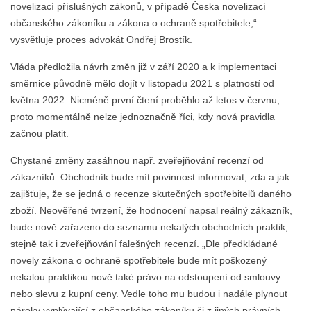
novelizací příslušných zákonů, v případě Česka novelizací
občanského zákoníku a zákona o ochraně spotřebitele,“
vysvětluje proces advokát Ondřej Brostík.
Vláda předložila návrh změn již v září 2020 a k implementaci
směrnice původně mělo dojít v listopadu 2021 s platností od
května 2022. Nicméně první čtení proběhlo až letos v červnu,
proto momentálně nelze jednoznačně říci, kdy nová pravidla
začnou platit.
Chystané změny zasáhnou např. zveřejňování recenzí od
zákazníků. Obchodník bude mít povinnost informovat, zda a jak
zajišťuje, že se jedná o recenze skutečných spotřebitelů daného
zboží. Neověřené tvrzení, že hodnocení napsal reálný zákazník,
bude nově zařazeno do seznamu nekalých obchodních praktik,
stejně tak i zveřejňování falešných recenzí. „Dle předkládané
novely zákona o ochraně spotřebitele bude mít poškozený
nekalou praktikou nově také právo na odstoupení od smlouvy
nebo slevu z kupní ceny. Vedle toho mu budou i nadále plynout
nároky vyplývající z občanského zákoníku či z jiných právních