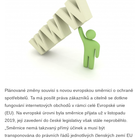
Plánované změny souvisí s novou evropskou směrnicí o ochraně
spotřebitelů. Ta má posílit práva zákazníků a citelně se dotkne
fungování internetových obchodů v rámci celé Evropské unie
(EU). Na evropské úrovni byla směrnice přijata už v listopadu
2019, její zavedení do české legislativy však stále neproběhlo.
„Směrnice nemá takzvaný přímý účinek a musí být
transponována do právních řádů jednotlivých členských zemí EU