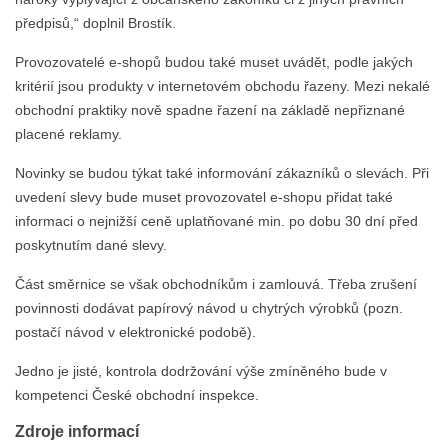
předpisů,“ doplnil Brostík.
Provozovatelé e-shopů budou také muset uvádět, podle jakých
kritérií jsou produkty v internetovém obchodu řazeny. Mezi nekalé
obchodní praktiky nově spadne řazení na základě nepřiznané
placené reklamy.
Novinky se budou týkat také informování zákazníků o slevách. Při
uvedení slevy bude muset provozovatel e-shopu přidat také
informaci o nejnižší ceně uplatňované min. po dobu 30 dní před
poskytnutím dané slevy.
Část směrnice se však obchodníkům i zamlouvá. Třeba zrušení
povinnosti dodávat papírový návod u chytrých výrobků (pozn.
postačí návod v elektronické podobě).
Jedno je jisté, kontrola dodržování výše zmíněného bude v
kompetenci České obchodní inspekce.
Zdroje informací