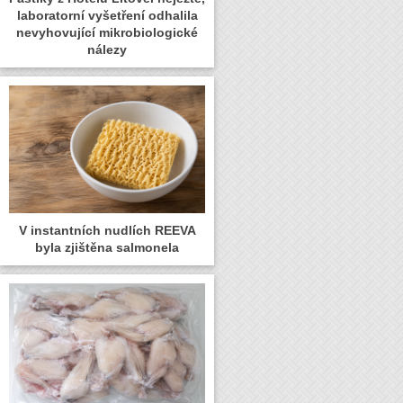
laboratorní vyšetření odhalila
nevyhovující mikrobiologické
nálezy
V instantních nudlích REEVA
byla zjištěna salmonela