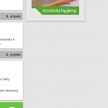
6. srpen
anoviska k
h
5. srpen
í látky
vané těstoviny