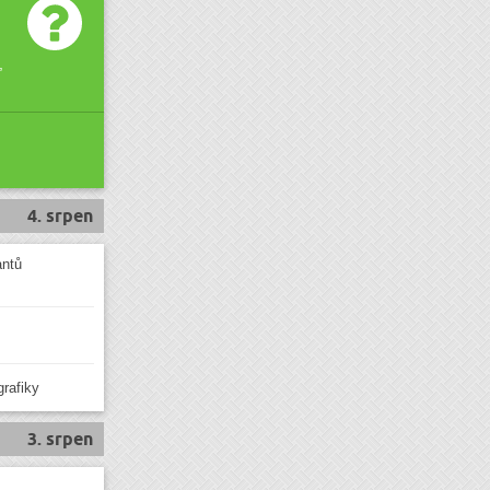
,
4. srpen
antů
grafiky
3. srpen