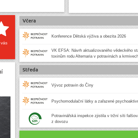
Včera
Konference Dětská výživa a obezita 2026
 vás
VK EFSA: Návrh aktualizovaného vědeckého st
toxinům rodu Alternaria v potravinách a krmivec
Středa
ní
Vývoz potravin do Číny
Psychomodulační látky a zařazené psychoaktivn
Potravinářská inspekce zjistila v tržní síti falšo
z dovozu