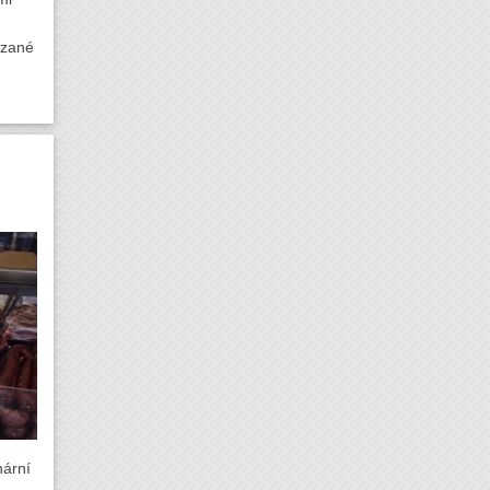
ázané
nární