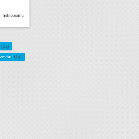
li mikrobiomu
ů
(1x)
avování
(1x)