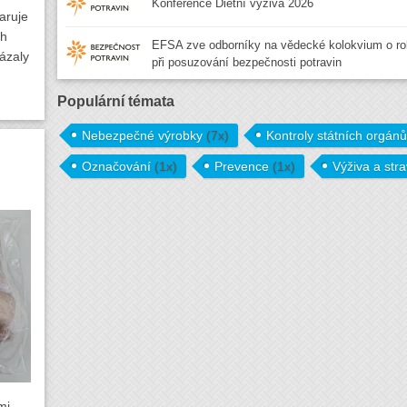
Konference Dietní výživa 2026
aruje
ch
EFSA zve odborníky na vědecké kolokvium o ro
ázaly
při posuzování bezpečnosti potravin
Populární témata
Nebezpečné výrobky
(7x)
Kontroly státních orgán
Označování
(1x)
Prevence
(1x)
Výživa a str
mi