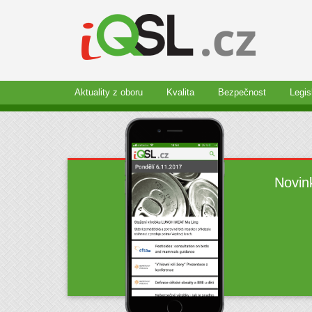
Aktuality z oboru
Kvalita
Bezpečnost
Legis
Novin