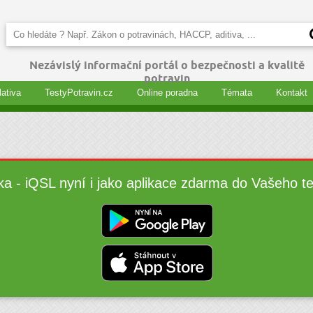
Nezávislý informační portál o bezpečnosti a kvalitě
potravin
lativa
TestyPotravin.cz
Online poradna
Témata
Kontakt
ka - iQSL nyní i jako aplikace zdarma do Vašeho t