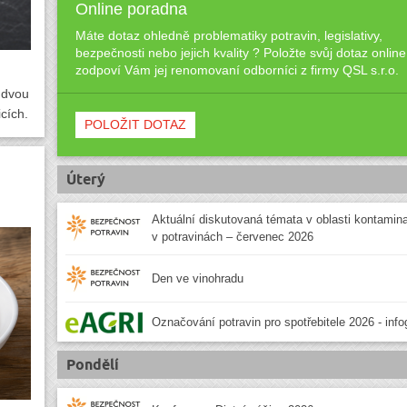
Online poradna
Máte dotaz ohledně problematiky potravin, legislativy,
bezpečnosti nebo jejich kvality ? Položte svůj dotaz online
zodpoví Vám jej renomovaní odborníci z firmy QSL s.r.o.
 dvou
cích.
POLOŽIT DOTAZ
Úterý
Aktuální diskutovaná témata v oblasti kontamin
v potravinách – červenec 2026
Den ve vinohradu
Označování potravin pro spotřebitele 2026 - info
Pondělí