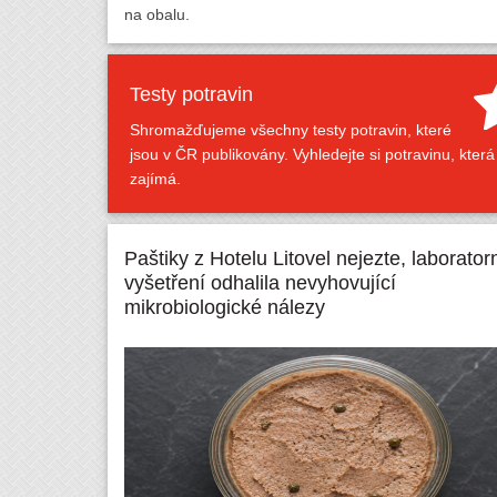
na obalu.
Testy potravin
Shromažďujeme všechny testy potravin, které
jsou v ČR publikovány. Vyhledejte si potravinu, která
zajímá.
Paštiky z Hotelu Litovel nejezte, laborator
vyšetření odhalila nevyhovující
mikrobiologické nálezy