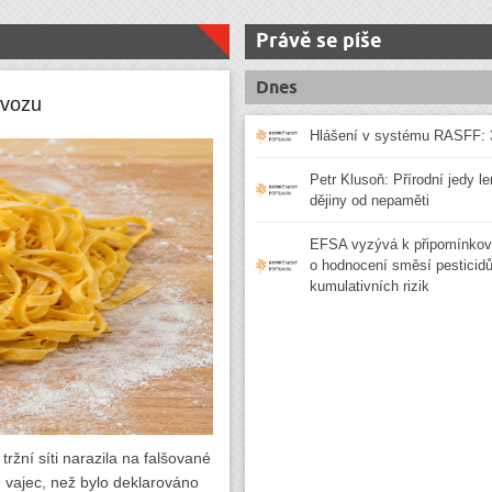
Právě se píše
Dnes
ovozu
Hlášení v systému RASFF: 
Petr Klusoň: Přírodní jedy le
dějiny od nepaměti
EFSA vyzývá k připomínkov
o hodnocení směsí pesticidů 
kumulativních rizik
ržní síti narazila na falšované
ě vajec, než bylo deklarováno