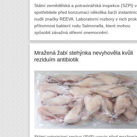
Státní zemědělská a potravinářská inspekce (SZPI) v
spotřebitele před konzumací několika šarží instantní
nudlí značky REEVA. Laboratorní rozbory v nich prok
přítomnost bakterií rodu Salmonella, které mohou
způsobit závažná střevní onemocnění.
Mražená žabí stehýnka nevyhověla kvůli
reziduím antibiotik
Státní veterinární správa (SVS) varuje před mražený