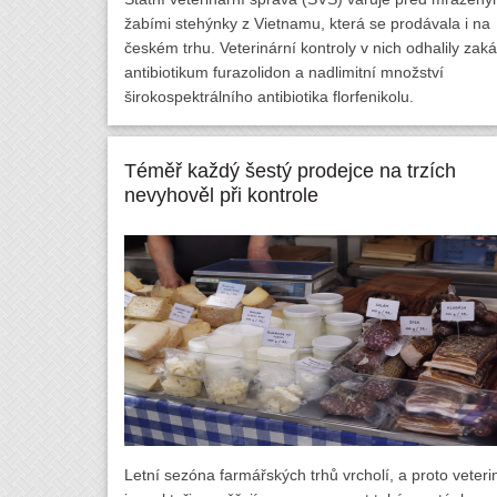
žabími stehýnky z Vietnamu, která se prodávala i na
českém trhu. Veterinární kontroly v nich odhalily zak
antibiotikum furazolidon a nadlimitní množství
širokospektrálního antibiotika florfenikolu.
Téměř každý šestý prodejce na trzích
nevyhověl při kontrole
Letní sezóna farmářských trhů vrcholí, a proto veteri