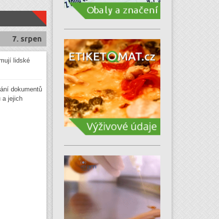
7. srpen
mují lidské
ání dokumentů
a jejich