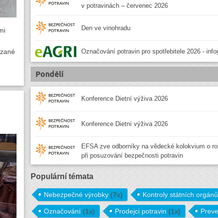
v potravinách – červenec 2026
Den ve vinohradu
mi
ázané
Označování potravin pro spotřebitele 2026 - info
Pondělí
Konference Dietní výživa 2026
Konference Dietní výživa 2026
EFSA zve odborníky na vědecké kolokvium o ro
při posuzování bezpečnosti potravin
Populární témata
Nebezpečné výrobky
(7x)
Kontroly státních orgán
Označování
(1x)
Prodejci potravin
(1x)
Prev