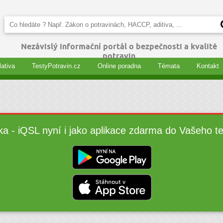
Nezávislý informační portál o bezpečnosti a kvalitě
potravin
lativa
TestyPotravin.cz
Online poradna
Témata
Kontakt
ka - iQSL nyní i jako aplikace zdarma do Vašeho t