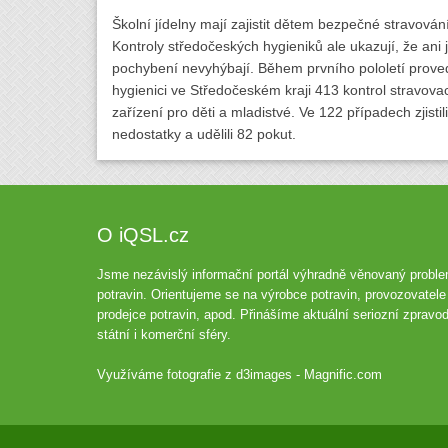
Školní jídelny mají zajistit dětem bezpečné stravování
Kontroly středočeských hygieniků ale ukazují, že ani 
pochybení nevyhýbají. Během prvního pololetí proved
hygienici ve Středočeském kraji 413 kontrol stravova
zařízení pro děti a mladistvé. Ve 122 případech zjistili
nedostatky a udělili 82 pokut.
O iQSL.cz
Jsme nezávislý informační portál výhradně věnovaný proble
potravin. Orientujeme se na výrobce potravin, provozovatele 
prodejce potravin, apod. Přinášíme aktuální seriozní zpravod
státní i komerční sféry.
Využíváme fotografie z
d3images - Magnific.com