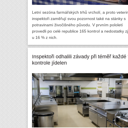
Letní sezóna farmářských trhů vrcholí, a proto veteri
inspektoři zaměřují svou pozornost také na stánky s
potravinami živočišného původu. V prvním pololetí
provedli po celé republice 165 kontrol a nedostatky zjis
u 16 % z nich.
Inspektoři odhalili závady při téměř každé t
kontrole jídelen