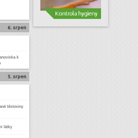
6. srpen
anoviska k
h
5. srpen
vané těstoviny
í látky