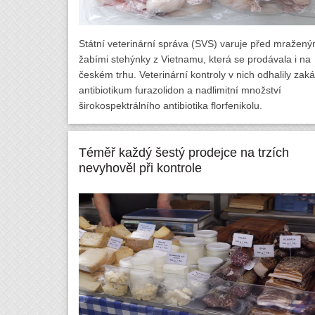
Státní veterinární správa (SVS) varuje před mražený
žabími stehýnky z Vietnamu, která se prodávala i na
českém trhu. Veterinární kontroly v nich odhalily zak
antibiotikum furazolidon a nadlimitní množství
širokospektrálního antibiotika florfenikolu.
Téměř každý šestý prodejce na trzích
nevyhověl při kontrole