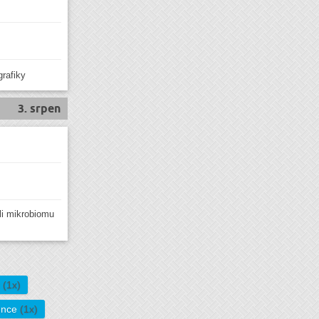
grafiky
3. srpen
li mikrobiomu
ů
(1x)
ence
(1x)