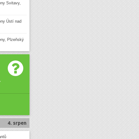
eny Svitavy,
ieny Ústí nad
ieny, Plzeňský
,
4. srpen
antů