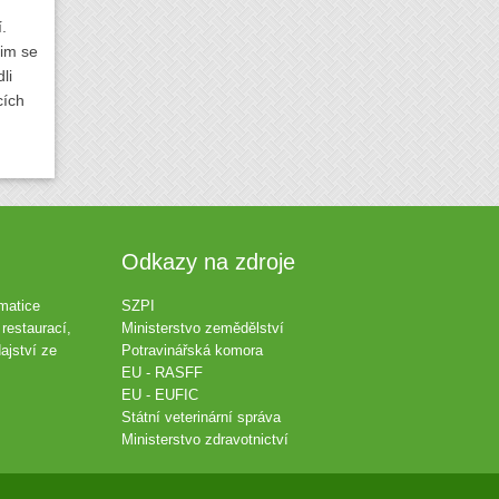
.
jim se
li
cích
Odkazy na zdroje
matice
SZPI
restaurací,
Ministerstvo zemědělství
ajství ze
Potravinářská komora
EU - RASFF
EU - EUFIC
Státní veterinární správa
Ministerstvo zdravotnictví