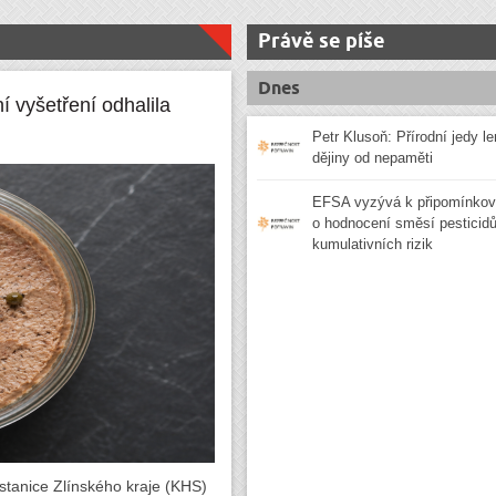
Právě se píše
Dnes
ní vyšetření odhalila
Petr Klusoň: Přírodní jedy le
dějiny od nepaměti
EFSA vyzývá k připomínkov
o hodnocení směsí pesticidů 
kumulativních rizik
 stanice Zlínského kraje (KHS)