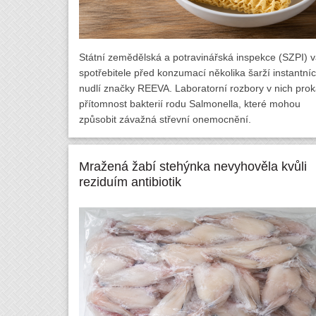
Státní zemědělská a potravinářská inspekce (SZPI) v
spotřebitele před konzumací několika šarží instantní
nudlí značky REEVA. Laboratorní rozbory v nich prok
přítomnost bakterií rodu Salmonella, které mohou
způsobit závažná střevní onemocnění.
Mražená žabí stehýnka nevyhověla kvůli
reziduím antibiotik