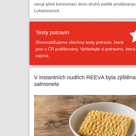
varují před konzumací dvou druhů paštik prodávaných
Luhačovicích.
Testy potravin
Shromažďujeme všechny testy potravin, které
jsou v ČR publikovány. Vyhledejte si potravinu, která
zajímá.
V instantních nudlích REEVA byla zjištěna
salmonela