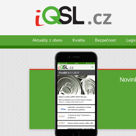
Aktuality z oboru
Kvalita
Bezpečnost
Legis
Novin