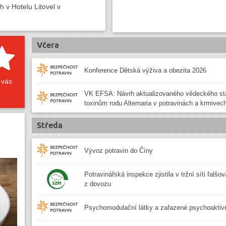
 v Hotelu Litovel v
Včera
Konference Dětská výživa a obezita 2026
 vás
VK EFSA: Návrh aktualizovaného vědeckého st
toxinům rodu Alternaria v potravinách a krmivec
Středa
Vývoz potravin do Číny
Potravinářská inspekce zjistila v tržní síti falšo
z dovozu
Psychomodulační látky a zařazené psychoaktivn