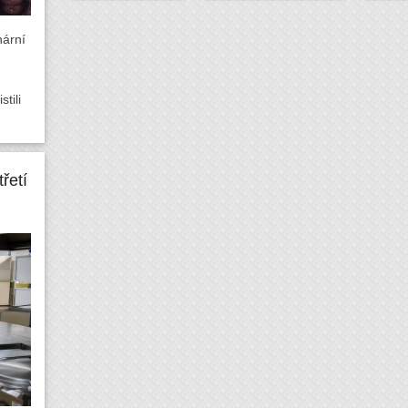
nární
tili
řetí