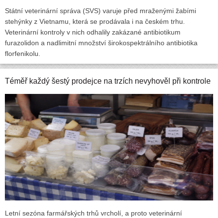
Státní veterinární správa (SVS) varuje před mraženými žabími
stehýnky z Vietnamu, která se prodávala i na českém trhu.
Veterinární kontroly v nich odhalily zakázané antibiotikum
furazolidon a nadlimitní množství širokospektrálního antibiotika
florfenikolu.
Téměř každý šestý prodejce na trzích nevyhověl při kontrole
Letní sezóna farmářských trhů vrcholí, a proto veterinární