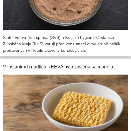
Státní veterinární správa (SVS) a Krajská hygienická stanice
Zlínského kraje (KHS) varují před konzumací dvou druhů paštik
prodávaných v Hotelu Litovel v Luhačovicích.
V instantních nudlích REEVA byla zjištěna salmonela