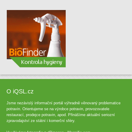
O iQSL.cz
Jsme nezávislý informační portál výhradně věnovaný problematice
potravin. Orientujeme se na výrobce potravin, provozovatele
restaurací, prodejce potravin, apod. Přinášíme aktuální seriozní
zpravodajství ze státní i komerční sféry.