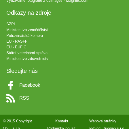
Využíváme fotografie z
d3images - Magnific.com
Odkazy na zdroje
SZPI
Ministerstvo zemědělství
Potravinářská komora
EU - RASFF
EU - EUFIC
Státní veterinární správa
Ministerstvo zdravotnictví
Sledujte nás
Facebook
RSS
© 2015 Copyright
Kontakt
Webové stránky
QSL, s.r.o.
Podmínky použití
vytvořil
Duoweb s.r.o.