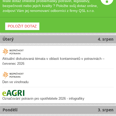
Máte dotaz ohledně problematiky potravin, legislativy,
bezpečnosti nebo jejich kvality ? Položte svůj dotaz online,
zodpoví Vám jej renomovaní odborníci z firmy QSL s.r.o.
POLOŽIT DOTAZ
Úterý
4. srpen
Aktuální diskutovaná témata v oblasti kontaminantů v potravinách –
červenec 2026
Den ve vinohradu
Označování potravin pro spotřebitele 2026 - infografiky
Pondělí
3. srpen