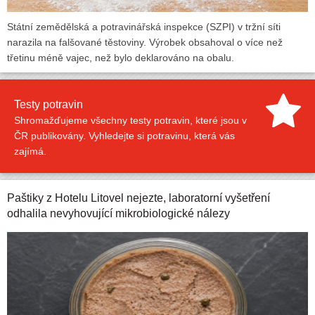
Státní zemědělská a potravinářská inspekce (SZPI) v tržní síti
narazila na falšované těstoviny. Výrobek obsahoval o více než
třetinu méně vajec, než bylo deklarováno na obalu.
Testy potravin
Shromažďujeme všechny testy potravin, které jsou v
ČR publikovány. Vyhledejte si potravinu, která vás
zajímá.
Paštiky z Hotelu Litovel nejezte, laboratorní vyšetření
odhalila nevyhovující mikrobiologické nálezy