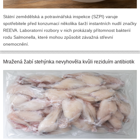
Státní zemědělská a potravinářská inspekce (SZPI) varuje
spotřebitele před konzumací několika šarží instantních nudlí značky
REEVA. Laboratorní rozbory v nich prokázaly přítomnost bakterií
rodu Salmonella, které mohou způsobit závažná střevní
onemocnění.
Mražená žabí stehýnka nevyhověla kvůli reziduím antibiotik