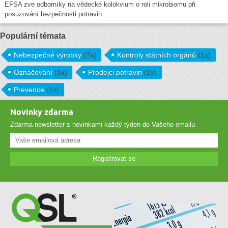
EFSA zve odborníky na vědecké kolokvium o roli mikrobiomu při
posuzování bezpečnosti potravin
Populární témata
Nebezpečné výrobky
(7x)
Kontroly státních orgánů
(1x)
Označování
(1x)
Prodejci potravin
(1x)
Prevence
(1x)
Novinky zdarma
Zdarma newsletter s novinkami každý týden do Vašeho emailu
Registrovat se