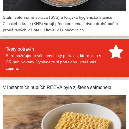
Státní veterinární správa (SVS) a Krajská hygienická stanice
Zlínského kraje (KHS) varují před konzumací dvou druhů paštik
prodávaných v Hotelu Litovel v Luhačovicích.
Testy potravin
Shromažďujeme všechny testy potravin, které jsou v
ČR publikovány. Vyhledejte si potravinu, která vás
zajímá.
V instantních nudlích REEVA byla zjištěna salmonela