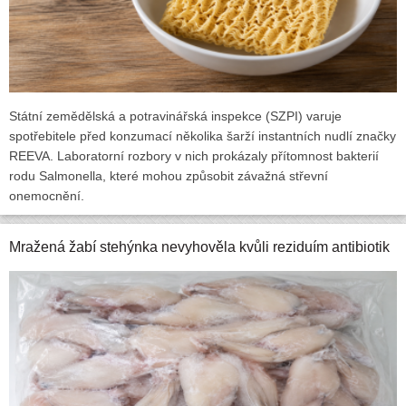
Státní zemědělská a potravinářská inspekce (SZPI) varuje
spotřebitele před konzumací několika šarží instantních nudlí značky
REEVA. Laboratorní rozbory v nich prokázaly přítomnost bakterií
rodu Salmonella, které mohou způsobit závažná střevní
onemocnění.
Mražená žabí stehýnka nevyhověla kvůli reziduím antibiotik