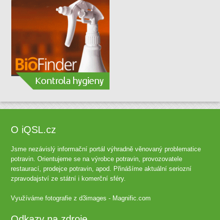
O iQSL.cz
Jsme nezávislý informační portál výhradně věnovaný problematice
potravin. Orientujeme se na výrobce potravin, provozovatele
restaurací, prodejce potravin, apod. Přinášíme aktuální seriozní
zpravodajství ze státní i komerční sféry.
Využíváme fotografie z
d3images - Magnific.com
Odkazy na zdroje