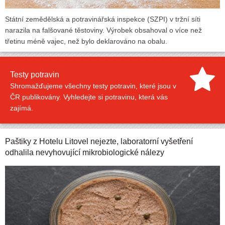
Státní zemědělská a potravinářská inspekce (SZPI) v tržní síti
narazila na falšované těstoviny. Výrobek obsahoval o více než
třetinu méně vajec, než bylo deklarováno na obalu.
Testy potravin
Shromažďujeme všechny testy potravin, které jsou v
ČR publikovány. Vyhledejte si potravinu, která vás
zajímá.
Paštiky z Hotelu Litovel nejezte, laboratorní vyšetření
odhalila nevyhovující mikrobiologické nálezy