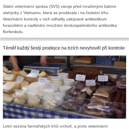
Státní veterinární správa (SVS) varuje před mraženými žabími
stehýnky z Vietnamu, která se prodávala i na českém trhu.
Veterinární kontroly v nich odhalily zakázané antibiotikum
furazolidon a nadlimitní množství širokospektrálního antibiotika
florfenikolu.
Téměř každý šestý prodejce na trzích nevyhověl při kontrole
Letní sezóna farmářských trhů vrcholí, a proto veterinární