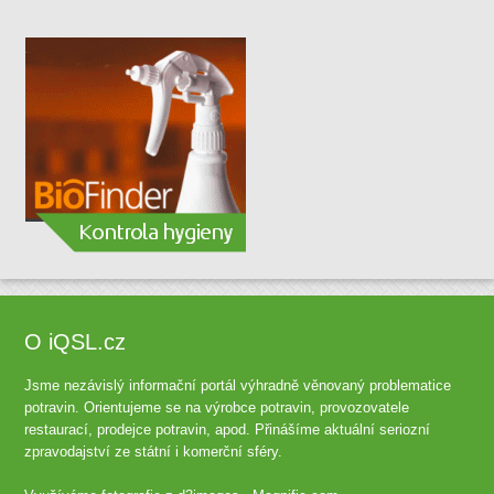
O iQSL.cz
Jsme nezávislý informační portál výhradně věnovaný problematice
potravin. Orientujeme se na výrobce potravin, provozovatele
restaurací, prodejce potravin, apod. Přinášíme aktuální seriozní
zpravodajství ze státní i komerční sféry.