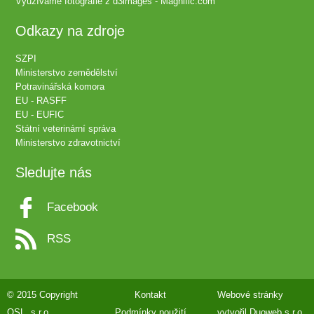
Využíváme fotografie z
d3images - Magnific.com
Odkazy na zdroje
SZPI
Ministerstvo zemědělství
Potravinářská komora
EU - RASFF
EU - EUFIC
Státní veterinární správa
Ministerstvo zdravotnictví
Sledujte nás
Facebook
RSS
© 2015 Copyright
Kontakt
Webové stránky
QSL, s.r.o.
Podmínky použití
vytvořil
Duoweb s.r.o.