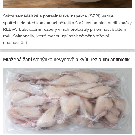
Státní zemědělská a potravinářská inspekce (SZPI) varuje
spotřebitele před konzumací několika šarží instantních nudlí značky
REEVA. Laboratorní rozbory v nich prokázaly přítomnost bakterií
rodu Salmonella, které mohou způsobit závažná střevní
onemocnění.
Mražená žabí stehýnka nevyhověla kvůli reziduím antibiotik