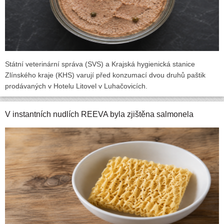
Státní veterinární správa (SVS) a Krajská hygienická stanice
Zlínského kraje (KHS) varují před konzumací dvou druhů paštik
prodávaných v Hotelu Litovel v Luhačovicích.
V instantních nudlích REEVA byla zjištěna salmonela