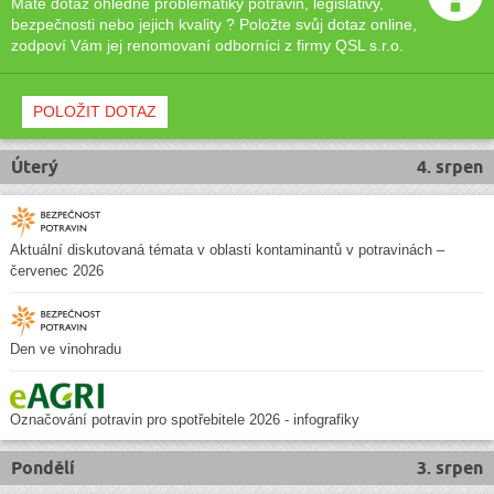
Máte dotaz ohledně problematiky potravin, legislativy,
bezpečnosti nebo jejich kvality ? Položte svůj dotaz online,
zodpoví Vám jej renomovaní odborníci z firmy QSL s.r.o.
POLOŽIT DOTAZ
Úterý
4. srpen
Aktuální diskutovaná témata v oblasti kontaminantů v potravinách –
červenec 2026
Den ve vinohradu
Označování potravin pro spotřebitele 2026 - infografiky
Pondělí
3. srpen