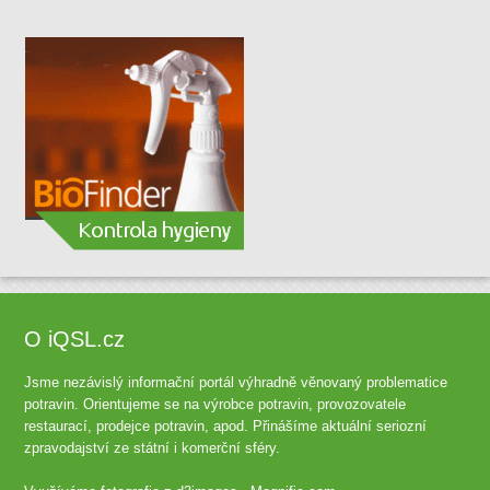
O iQSL.cz
Jsme nezávislý informační portál výhradně věnovaný problematice
potravin. Orientujeme se na výrobce potravin, provozovatele
restaurací, prodejce potravin, apod. Přinášíme aktuální seriozní
zpravodajství ze státní i komerční sféry.