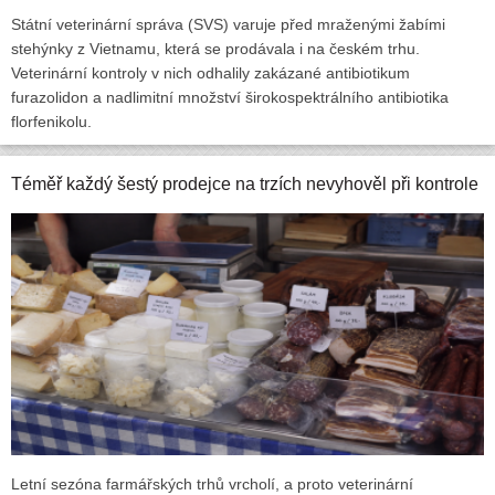
Státní veterinární správa (SVS) varuje před mraženými žabími
stehýnky z Vietnamu, která se prodávala i na českém trhu.
Veterinární kontroly v nich odhalily zakázané antibiotikum
furazolidon a nadlimitní množství širokospektrálního antibiotika
florfenikolu.
Téměř každý šestý prodejce na trzích nevyhověl při kontrole
Letní sezóna farmářských trhů vrcholí, a proto veterinární