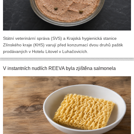
Státní veterinární správa (SVS) a Krajská hygienická stanice
Zlínského kraje (KHS) varují před konzumací dvou druhů paštik
prodávaných v Hotelu Litovel v Luhačovicích.
V instantních nudlích REEVA byla zjištěna salmonela