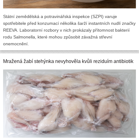
Státní zemědělská a potravinářská inspekce (SZPI) varuje
spotřebitele před konzumací několika šarží instantních nudlí značky
REEVA. Laboratorní rozbory v nich prokázaly přítomnost bakterií
rodu Salmonella, které mohou způsobit závažná střevní
onemocnění.
Mražená žabí stehýnka nevyhověla kvůli reziduím antibiotik