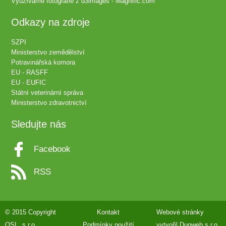
Využíváme fotografie z
d3images - Magnific.com
Odkazy na zdroje
SZPI
Ministerstvo zemědělství
Potravinářská komora
EU - RASFF
EU - EUFIC
Státní veterinární správa
Ministerstvo zdravotnictví
Sledujte nás
Facebook
RSS
© 2015 Copyright
Kontakt
Webové stránky
QSL, s.r.o.
Podmínky použití
vytvořil
Duoweb s.r.o.