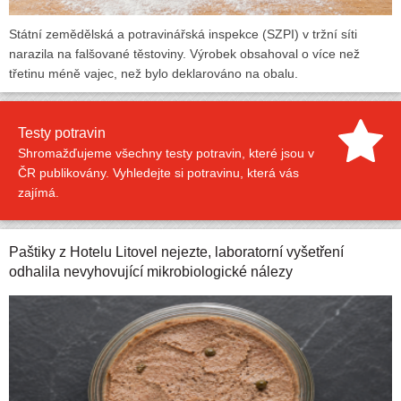
Státní zemědělská a potravinářská inspekce (SZPI) v tržní síti
narazila na falšované těstoviny. Výrobek obsahoval o více než
třetinu méně vajec, než bylo deklarováno na obalu.
Testy potravin
Shromažďujeme všechny testy potravin, které jsou v
ČR publikovány. Vyhledejte si potravinu, která vás
zajímá.
Paštiky z Hotelu Litovel nejezte, laboratorní vyšetření
odhalila nevyhovující mikrobiologické nálezy