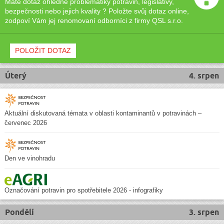
Máte dotaz ohledně problematiky potravin, legislativy,
bezpečnosti nebo jejich kvality ? Položte svůj dotaz online,
zodpoví Vám jej renomovaní odborníci z firmy QSL s.r.o.
POLOŽIT DOTAZ
Úterý
4. srpen
Aktuální diskutovaná témata v oblasti kontaminantů v potravinách –
červenec 2026
Den ve vinohradu
Označování potravin pro spotřebitele 2026 - infografiky
Pondělí
3. srpen