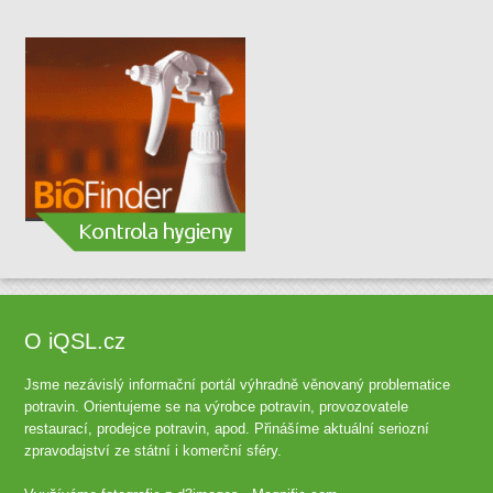
O iQSL.cz
Jsme nezávislý informační portál výhradně věnovaný problematice
potravin. Orientujeme se na výrobce potravin, provozovatele
restaurací, prodejce potravin, apod. Přinášíme aktuální seriozní
zpravodajství ze státní i komerční sféry.