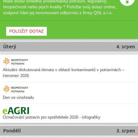
Máte dotaz ohledně problematiky potravin, legislativy,
bezpečnosti nebo jejich kvality ? Položte svůj dotaz online,
zodpoví Vám jej renomovaní odborníci z firmy QSL s.r.o.
POLOŽIT DOTAZ
Úterý
4. srpen
Aktuální diskutovaná témata v oblasti kontaminantů v potravinách –
červenec 2026
Den ve vinohradu
Označování potravin pro spotřebitele 2026 - infografiky
Pondělí
3. srpen