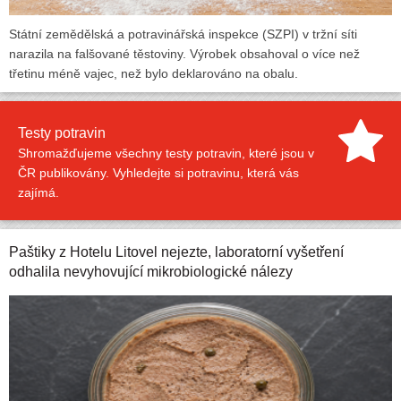
Státní zemědělská a potravinářská inspekce (SZPI) v tržní síti
narazila na falšované těstoviny. Výrobek obsahoval o více než
třetinu méně vajec, než bylo deklarováno na obalu.
Testy potravin
Shromažďujeme všechny testy potravin, které jsou v
ČR publikovány. Vyhledejte si potravinu, která vás
zajímá.
Paštiky z Hotelu Litovel nejezte, laboratorní vyšetření
odhalila nevyhovující mikrobiologické nálezy