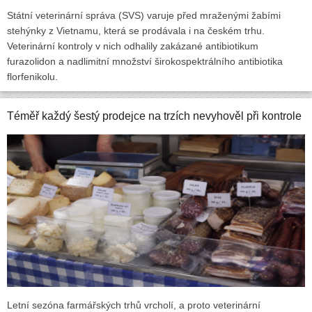
Státní veterinární správa (SVS) varuje před mraženými žabími
stehýnky z Vietnamu, která se prodávala i na českém trhu.
Veterinární kontroly v nich odhalily zakázané antibiotikum
furazolidon a nadlimitní množství širokospektrálního antibiotika
florfenikolu.
Téměř každý šestý prodejce na trzích nevyhověl při kontrole
Letní sezóna farmářských trhů vrcholí, a proto veterinární