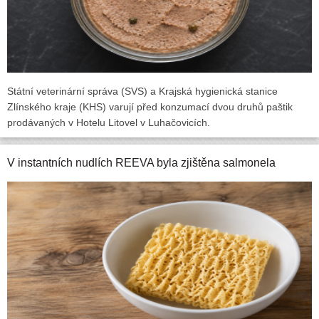
Státní veterinární správa (SVS) a Krajská hygienická stanice
Zlínského kraje (KHS) varují před konzumací dvou druhů paštik
prodávaných v Hotelu Litovel v Luhačovicích.
V instantních nudlích REEVA byla zjištěna salmonela