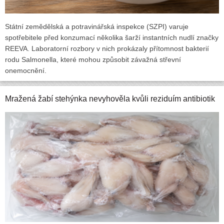
Státní zemědělská a potravinářská inspekce (SZPI) varuje
spotřebitele před konzumací několika šarží instantních nudlí značky
REEVA. Laboratorní rozbory v nich prokázaly přítomnost bakterií
rodu Salmonella, které mohou způsobit závažná střevní
onemocnění.
Mražená žabí stehýnka nevyhověla kvůli reziduím antibiotik