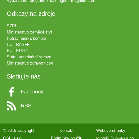
Využíváme fotografie z
d3images - Magnific.com
Odkazy na zdroje
SZPI
Ministerstvo zemědělství
Potravinářská komora
EU - RASFF
EU - EUFIC
Státní veterinární správa
Ministerstvo zdravotnictví
Sledujte nás
Facebook
RSS
© 2015 Copyright
Kontakt
Webové stránky
QSL, s.r.o.
Podmínky použití
vytvořil
Duoweb s.r.o.