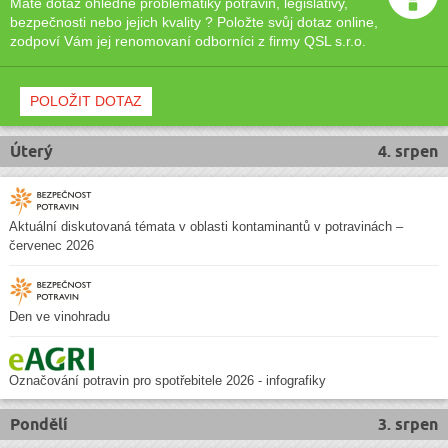
Máte dotaz ohledně problematiky potravin, legislativy,
bezpečnosti nebo jejich kvality ? Položte svůj dotaz online,
zodpoví Vám jej renomovaní odborníci z firmy QSL s.r.o.
POLOŽIT DOTAZ
Úterý
4. srpen
Aktuální diskutovaná témata v oblasti kontaminantů v potravinách –
červenec 2026
Den ve vinohradu
Označování potravin pro spotřebitele 2026 - infografiky
Pondělí
3. srpen