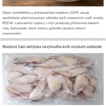
Státní zemědělská a potravinářská inspekce (SZPI) varuje
spotřebitele před konzumací několika šarží instantních nudlí značky
REEVA. Laboratorní rozbory v nich prokázaly přítomnost bakterií
rodu Salmonella, které mohou způsobit závažná střevní
onemocnění.
Mražená žabí stehýnka nevyhověla kvůli reziduím antibiotik