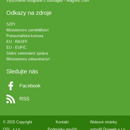
Využíváme fotografie z
d3images - Magnific.com
Odkazy na zdroje
SZPI
Ministerstvo zemědělství
Potravinářská komora
EU - RASFF
EU - EUFIC
Státní veterinární správa
Ministerstvo zdravotnictví
Sledujte nás
Facebook
RSS
© 2015 Copyright
Kontakt
Webové stránky
QSL, s.r.o.
Podmínky použití
vytvořil
Duoweb s.r.o.