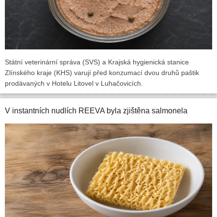
Státní veterinární správa (SVS) a Krajská hygienická stanice
Zlínského kraje (KHS) varují před konzumací dvou druhů paštik
prodávaných v Hotelu Litovel v Luhačovicích.
V instantních nudlích REEVA byla zjištěna salmonela