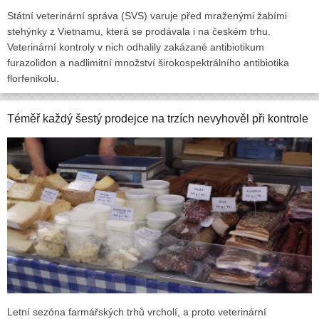
Státní veterinární správa (SVS) varuje před mraženými žabími
stehýnky z Vietnamu, která se prodávala i na českém trhu.
Veterinární kontroly v nich odhalily zakázané antibiotikum
furazolidon a nadlimitní množství širokospektrálního antibiotika
florfenikolu.
Téměř každý šestý prodejce na trzích nevyhověl při kontrole
Letní sezóna farmářských trhů vrcholí, a proto veterinární