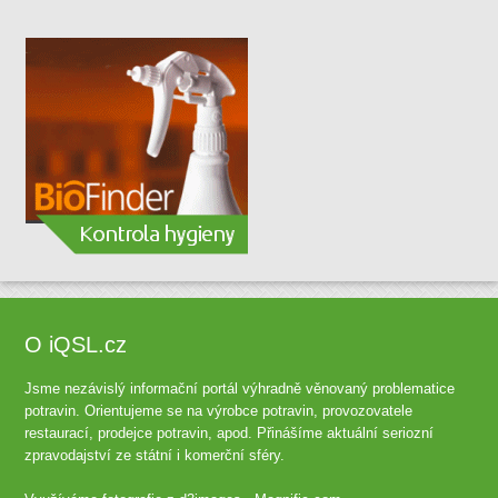
O iQSL.cz
Jsme nezávislý informační portál výhradně věnovaný problematice
potravin. Orientujeme se na výrobce potravin, provozovatele
restaurací, prodejce potravin, apod. Přinášíme aktuální seriozní
zpravodajství ze státní i komerční sféry.