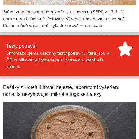
Státní zemědělská a potravinářská inspekce (SZPI) v tržní síti
narazila na falšované těstoviny. Výrobek obsahoval o více než
třetinu méně vajec, než bylo deklarováno na obalu.
Testy potravin
Shromažďujeme všechny testy potravin, které jsou v
ČR publikovány. Vyhledejte si potravinu, která vás
zajímá.
Paštiky z Hotelu Litovel nejezte, laboratorní vyšetření
odhalila nevyhovující mikrobiologické nálezy