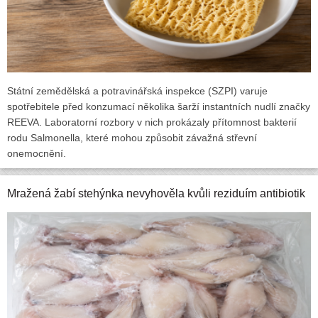
Státní zemědělská a potravinářská inspekce (SZPI) varuje
spotřebitele před konzumací několika šarží instantních nudlí značky
REEVA. Laboratorní rozbory v nich prokázaly přítomnost bakterií
rodu Salmonella, které mohou způsobit závažná střevní
onemocnění.
Mražená žabí stehýnka nevyhověla kvůli reziduím antibiotik