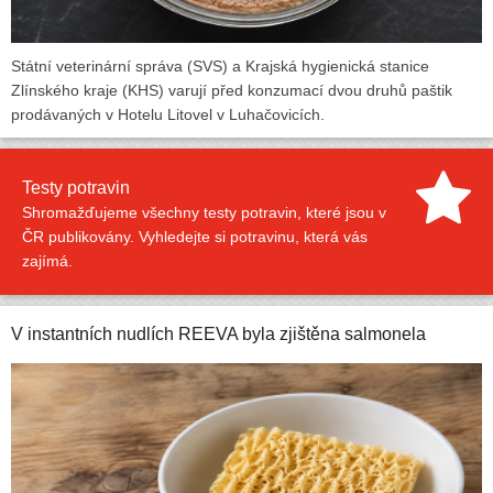
Státní veterinární správa (SVS) a Krajská hygienická stanice
Zlínského kraje (KHS) varují před konzumací dvou druhů paštik
prodávaných v Hotelu Litovel v Luhačovicích.
Testy potravin
Shromažďujeme všechny testy potravin, které jsou v
ČR publikovány. Vyhledejte si potravinu, která vás
zajímá.
V instantních nudlích REEVA byla zjištěna salmonela