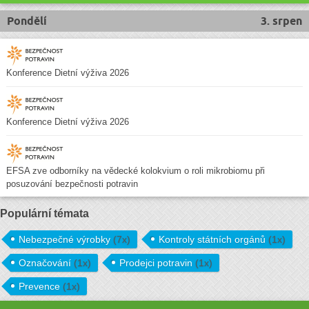
Pondělí
3. srpen
Konference Dietní výživa 2026
Konference Dietní výživa 2026
EFSA zve odborníky na vědecké kolokvium o roli mikrobiomu při
posuzování bezpečnosti potravin
Populární témata
Nebezpečné výrobky
(7x)
Kontroly státních orgánů
(1x)
Označování
(1x)
Prodejci potravin
(1x)
Prevence
(1x)