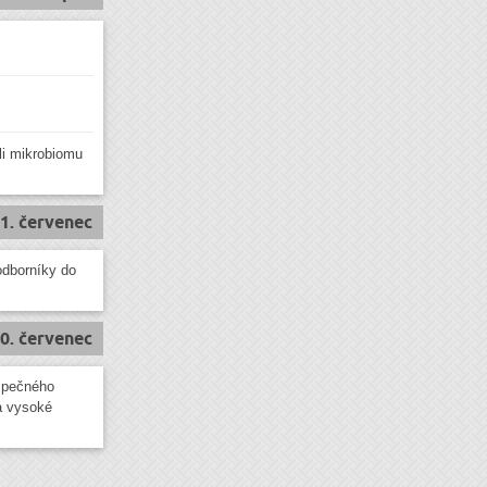
li mikrobiomu
1. červenec
odborníky do
0. červenec
ezpečného
a vysoké