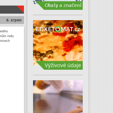
6. srpen
aného
inům rodu
rmivech