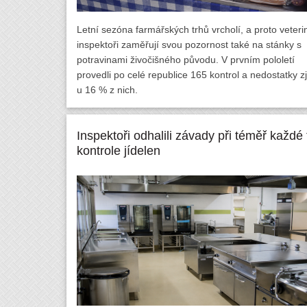
Letní sezóna farmářských trhů vrcholí, a proto veteri
inspektoři zaměřují svou pozornost také na stánky s
potravinami živočišného původu. V prvním pololetí
provedli po celé republice 165 kontrol a nedostatky zjis
u 16 % z nich.
Inspektoři odhalili závady při téměř každé t
kontrole jídelen