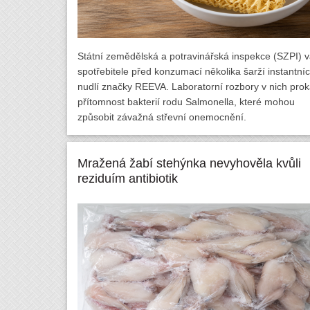
Státní zemědělská a potravinářská inspekce (SZPI) v
spotřebitele před konzumací několika šarží instantní
nudlí značky REEVA. Laboratorní rozbory v nich prok
přítomnost bakterií rodu Salmonella, které mohou
způsobit závažná střevní onemocnění.
Mražená žabí stehýnka nevyhověla kvůli
reziduím antibiotik