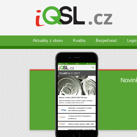
Aktuality z oboru
Kvalita
Bezpečnost
Legis
Novin