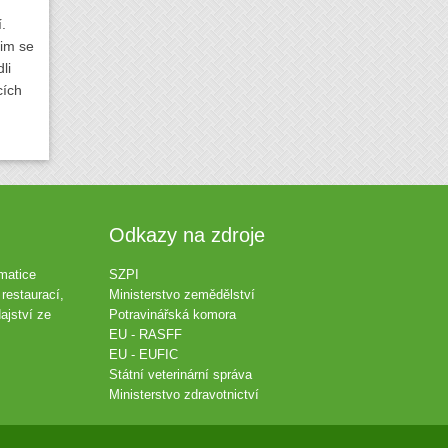
.
jim se
li
cích
Odkazy na zdroje
matice
SZPI
restaurací,
Ministerstvo zemědělství
ajství ze
Potravinářská komora
EU - RASFF
EU - EUFIC
Státní veterinární správa
Ministerstvo zdravotnictví