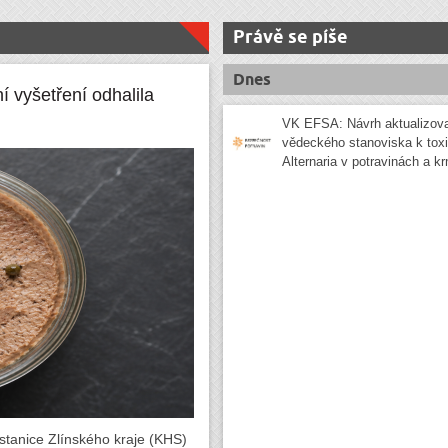
Právě se píše
Dnes
ní vyšetření odhalila
VK EFSA: Návrh aktualizov
vědeckého stanoviska k tox
Alternaria v potravinách a k
 stanice Zlínského kraje (KHS)