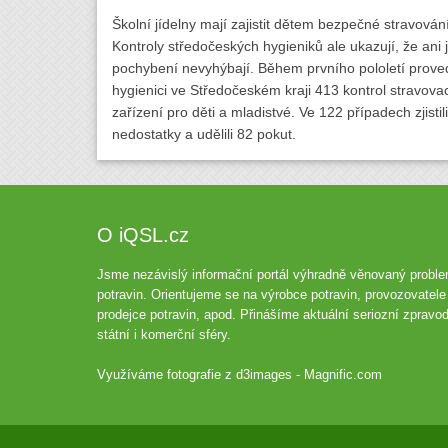
Školní jídelny mají zajistit dětem bezpečné stravování
Kontroly středočeských hygieniků ale ukazují, že ani 
pochybení nevyhýbají. Během prvního pololetí proved
hygienici ve Středočeském kraji 413 kontrol stravova
zařízení pro děti a mladistvé. Ve 122 případech zjistili
nedostatky a udělili 82 pokut.
O iQSL.cz
Jsme nezávislý informační portál výhradně věnovaný proble
potravin. Orientujeme se na výrobce potravin, provozovatele 
prodejce potravin, apod. Přinášíme aktuální seriozní zpravod
státní i komerční sféry.
Využíváme fotografie z
d3images - Magnific.com