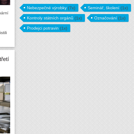
Nebezpečné výrobky
(7x)
Seminář, školení
(1x)
nární
Kontroly státních orgánů
(1x)
Označování
(1x)
Prodejci potravin
(1x)
tili
řetí