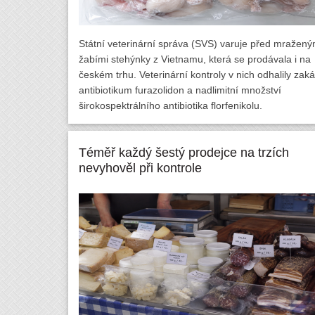
Státní veterinární správa (SVS) varuje před mražený
žabími stehýnky z Vietnamu, která se prodávala i na
českém trhu. Veterinární kontroly v nich odhalily zak
antibiotikum furazolidon a nadlimitní množství
širokospektrálního antibiotika florfenikolu.
Téměř každý šestý prodejce na trzích
nevyhověl při kontrole