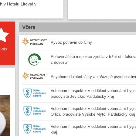
 v Hotelu Litovel v
Včera
Vývoz potravin do Číny
 vás
Potravinářská inspekce zjistila v tržní síti falšo
z dovozu
Psychomodulační látky a zařazené psychoaktivn
Veterinární inspektor v oddělení veterinární hygi
pracoviště Jevíčko, Pardubický kraj
Veterinární inspektor v oddělení veterinární hyg
Orlicí, pracoviště Vysoké Mýto, Pardubický kraj
Veterinární inspektor v oddělení veterinární hyg
kraj