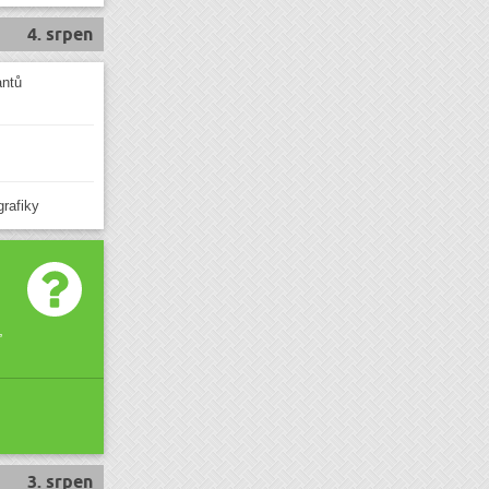
4. srpen
antů
grafiky
,
3. srpen