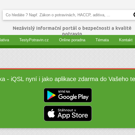
Nezávislý informační portál o bezpečnosti a kvalitě
potravin
lativa
TestyPotravin.cz
Online poradna
Témata
Kontakt
ka - iQSL nyní i jako aplikace zdarma do Vašeho t