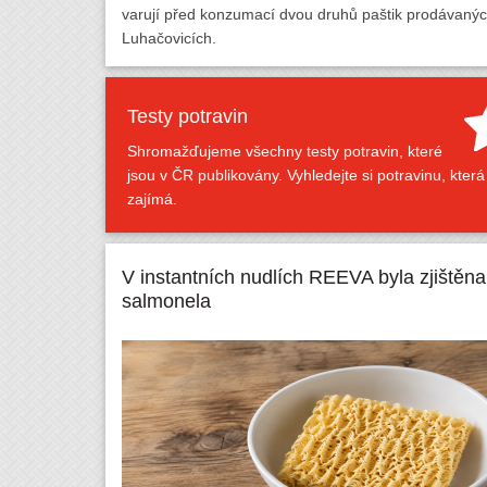
varují před konzumací dvou druhů paštik prodávaných
Luhačovicích.
Testy potravin
Shromažďujeme všechny testy potravin, které
jsou v ČR publikovány. Vyhledejte si potravinu, která
zajímá.
V instantních nudlích REEVA byla zjištěna
salmonela