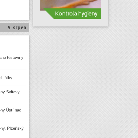
5. srpen
vané těstoviny
í látky
eny Svitavy,
ieny Ústí nad
ieny, Plzeňský