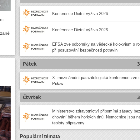
Konference Dietní výživa 2026
mi
Konference Dietní výživa 2026
ázané
EFSA zve odborníky na vědecké kolokvium o ro
při posuzování bezpečnosti potravin
Pátek
3
X. mezinárodní parazitologická konference zve 
Puław
Čtvrtek
3
Ministerstvo zdravotnictví připomíná zásady b
chování během horkých dnů. Nemocnice jsou n
teploty připraveny
Populární témata