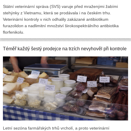
Státní veterinární správa (SVS) varuje před mraženými žabími
stehýnky z Vietnamu, která se prodávala i na českém trhu.
Veterinární kontroly v nich odhalily zakázané antibiotikum
furazolidon a nadlimitní množství širokospektrálního antibiotika
florfenikolu.
Téměř každý šestý prodejce na trzích nevyhověl při kontrole
Letní sezóna farmářských trhů vrcholí, a proto veterinární