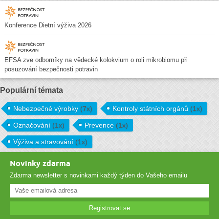
Konference Dietní výživa 2026
EFSA zve odborníky na vědecké kolokvium o roli mikrobiomu při
posuzování bezpečnosti potravin
Populární témata
Nebezpečné výrobky
(7x)
Kontroly státních orgánů
(1x)
Označování
(1x)
Prevence
(1x)
Výživa a stravování
(1x)
Novinky zdarma
Zdarma newsletter s novinkami každý týden do Vašeho emailu
Registrovat se