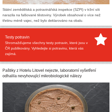
Státní zemědělská a potravinářská inspekce (SZPI) v tržní síti
narazila na falšované těstoviny. Výrobek obsahoval o více než
třetinu méně vajec, než bylo deklarováno na obalu.
Testy potravin
Shromažďujeme všechny testy potravin, které jsou v
ČR publikovány. Vyhledejte si potravinu, která vás
zajímá.
Paštiky z Hotelu Litovel nejezte, laboratorní vyšetření
odhalila nevyhovující mikrobiologické nálezy