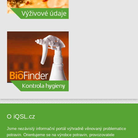
O iQSL.cz
Jsme nezávislý informační portál výhradně věnovaný problematice
potravin. Orientujeme se na výrobce potravin, provozovatele