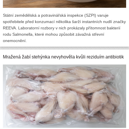
Státní zemědělská a potravinářská inspekce (SZPI) varuje
spotřebitele před konzumací několika šarží instantních nudlí značky
REEVA. Laboratorní rozbory v nich prokázaly přítomnost bakterií
rodu Salmonella, které mohou způsobit závažná střevní
onemocnění.
Mražená žabí stehýnka nevyhověla kvůli reziduím antibiotik