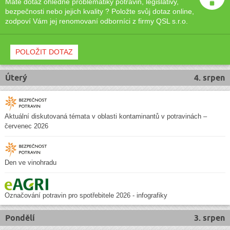
Máte dotaz ohledně problematiky potravin, legislativy,
bezpečnosti nebo jejich kvality ? Položte svůj dotaz online,
zodpoví Vám jej renomovaní odborníci z firmy QSL s.r.o.
POLOŽIT DOTAZ
Úterý
4. srpen
Aktuální diskutovaná témata v oblasti kontaminantů v potravinách –
červenec 2026
Den ve vinohradu
Označování potravin pro spotřebitele 2026 - infografiky
Pondělí
3. srpen