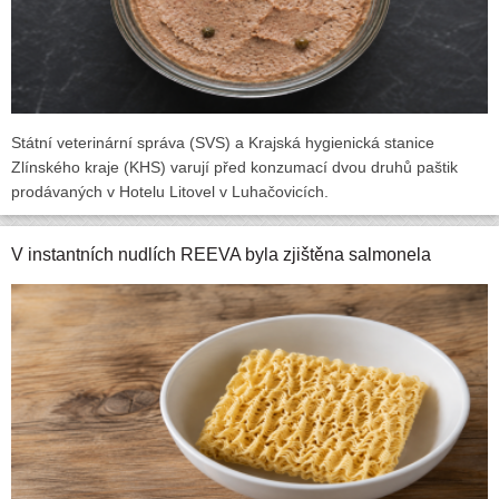
Státní veterinární správa (SVS) a Krajská hygienická stanice
Zlínského kraje (KHS) varují před konzumací dvou druhů paštik
prodávaných v Hotelu Litovel v Luhačovicích.
V instantních nudlích REEVA byla zjištěna salmonela