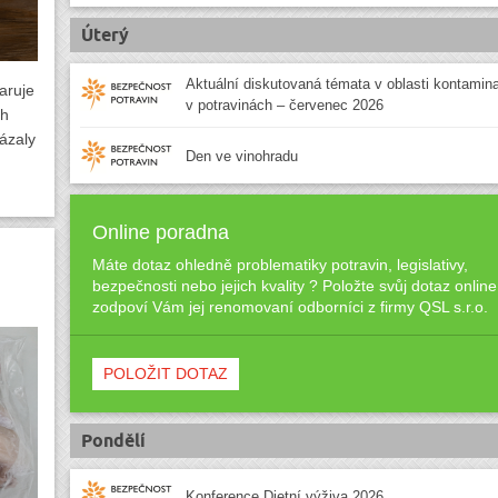
Úterý
Aktuální diskutovaná témata v oblasti kontamin
aruje
v potravinách – červenec 2026
ch
ázaly
Den ve vinohradu
Online poradna
Máte dotaz ohledně problematiky potravin, legislativy,
bezpečnosti nebo jejich kvality ? Položte svůj dotaz online
zodpoví Vám jej renomovaní odborníci z firmy QSL s.r.o.
POLOŽIT DOTAZ
Pondělí
Konference Dietní výživa 2026