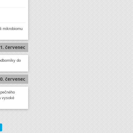
li mikrobiomu
1. červenec
odborníky do
0. červenec
ezpečného
a vysoké