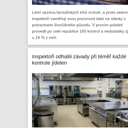
Letní sezóna farmářských trhů vrcholí, a proto veteri
inspektoři zaměřují svou pozornost také na stánky s
potravinami živočišného původu. V prvním pololetí
provedli po celé republice 165 kontrol a nedostatky zjis
u 16 % z nich.
Inspektoři odhalili závady při téměř každé t
kontrole jídelen