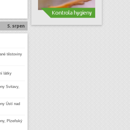
5. srpen
vané těstoviny
í látky
eny Svitavy,
ieny Ústí nad
ieny, Plzeňský