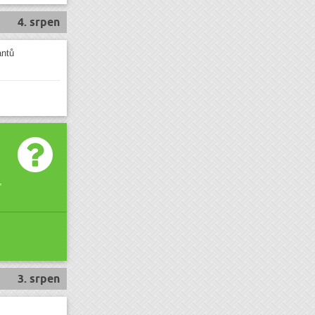
4. srpen
antů
,
3. srpen