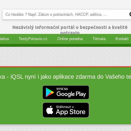
Nezávislý informační portál o bezpečnosti a kvalitě
potravin
lativa
TestyPotravin.cz
Online poradna
Témata
Kontakt
ka - iQSL nyní i jako aplikace zdarma do Vašeho t