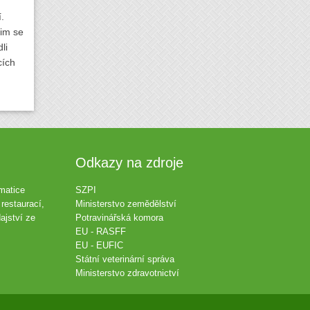
.
jim se
li
cích
Odkazy na zdroje
matice
SZPI
restaurací,
Ministerstvo zemědělství
ajství ze
Potravinářská komora
EU - RASFF
EU - EUFIC
Státní veterinární správa
Ministerstvo zdravotnictví