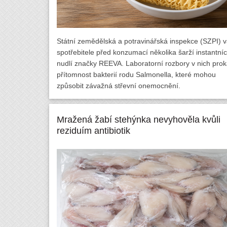
Státní zemědělská a potravinářská inspekce (SZPI) v
spotřebitele před konzumací několika šarží instantní
nudlí značky REEVA. Laboratorní rozbory v nich prok
přítomnost bakterií rodu Salmonella, které mohou
způsobit závažná střevní onemocnění.
Mražená žabí stehýnka nevyhověla kvůli
reziduím antibiotik