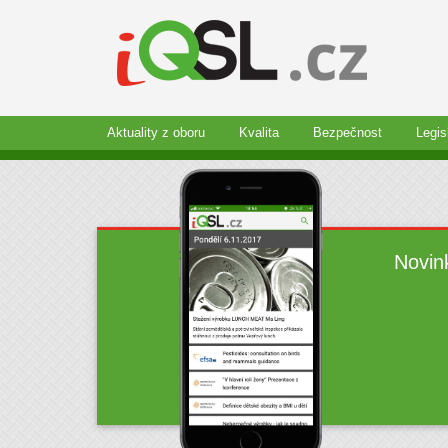
Aktuality z oboru
Kvalita
Bezpečnost
Legis
Novin