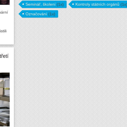
Seminář, školení
(1x)
Kontroly státních orgánů
(1x
nární
Označování
(1x)
tili
řetí