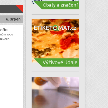
6. srpen
aného
inům rodu
rmivech