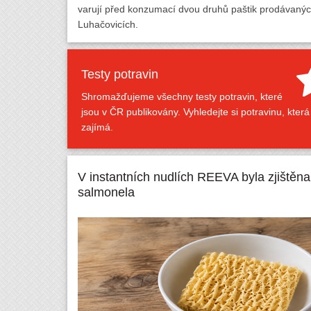
varují před konzumací dvou druhů paštik prodávaných
Luhačovicích.
Testy potravin
Shromažďujeme všechny testy potravin, které
jsou v ČR publikovány. Vyhledejte si potravinu, která
zajímá.
V instantních nudlích REEVA byla zjištěna
salmonela