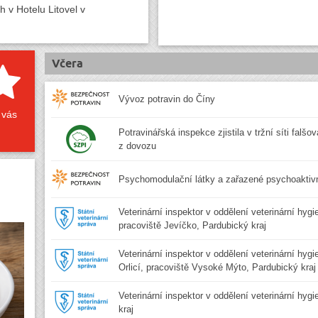
 v Hotelu Litovel v
Včera
Vývoz potravin do Číny
 vás
Potravinářská inspekce zjistila v tržní síti falšo
z dovozu
Psychomodulační látky a zařazené psychoaktivn
Veterinární inspektor v oddělení veterinární hygi
pracoviště Jevíčko, Pardubický kraj
Veterinární inspektor v oddělení veterinární hyg
Orlicí, pracoviště Vysoké Mýto, Pardubický kraj
Veterinární inspektor v oddělení veterinární hyg
kraj