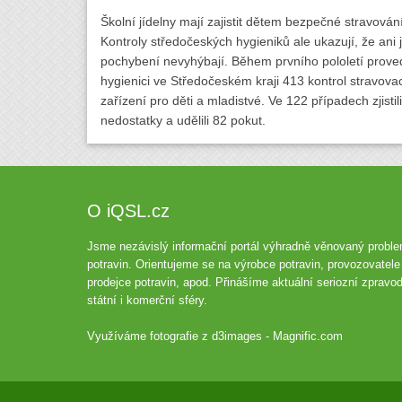
Školní jídelny mají zajistit dětem bezpečné stravování
Kontroly středočeských hygieniků ale ukazují, že ani 
pochybení nevyhýbají. Během prvního pololetí proved
hygienici ve Středočeském kraji 413 kontrol stravova
zařízení pro děti a mladistvé. Ve 122 případech zjistili
nedostatky a udělili 82 pokut.
O iQSL.cz
Jsme nezávislý informační portál výhradně věnovaný proble
potravin. Orientujeme se na výrobce potravin, provozovatele 
prodejce potravin, apod. Přinášíme aktuální seriozní zpravod
státní i komerční sféry.
Využíváme fotografie z
d3images - Magnific.com