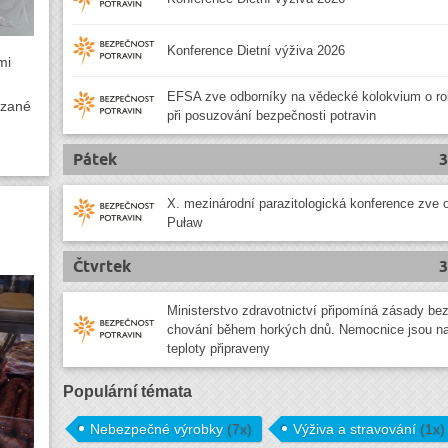
Konference Dietní výživa 2026
mi
EFSA zve odborníky na vědecké kolokvium o ro
ázané
při posuzování bezpečnosti potravin
Pátek
3
X. mezinárodní parazitologická konference zve 
Puław
Čtvrtek
3
Ministerstvo zdravotnictví připomíná zásady b
chování během horkých dnů. Nemocnice jsou n
teploty připraveny
Populární témata
Nebezpečné výrobky
(7x)
Výživa a stravování
(1x)