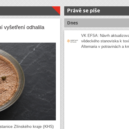
Právě se píše
Dnes
ní vyšetření odhalila
VK EFSA: Návrh aktualizov
vědeckého stanoviska k tox
Alternaria v potravinách a k
 stanice Zlínského kraje (KHS)