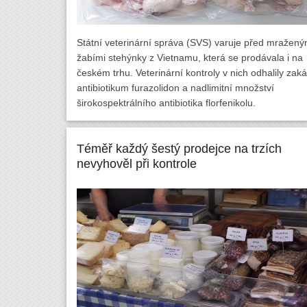
Státní veterinární správa (SVS) varuje před mražený
žabími stehýnky z Vietnamu, která se prodávala i na
českém trhu. Veterinární kontroly v nich odhalily zak
antibiotikum furazolidon a nadlimitní množství
širokospektrálního antibiotika florfenikolu.
Téměř každý šestý prodejce na trzích
nevyhověl při kontrole