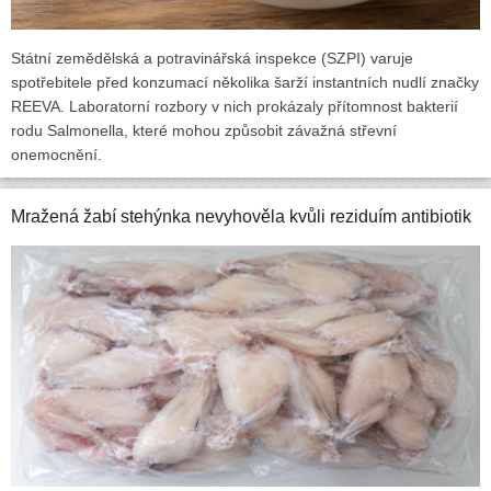
Státní zemědělská a potravinářská inspekce (SZPI) varuje
spotřebitele před konzumací několika šarží instantních nudlí značky
REEVA. Laboratorní rozbory v nich prokázaly přítomnost bakterií
rodu Salmonella, které mohou způsobit závažná střevní
onemocnění.
Mražená žabí stehýnka nevyhověla kvůli reziduím antibiotik