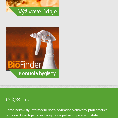
O iQSL.cz
Jsme nezávislý informační portál výhradně věnovaný problematice
potravin. Orientujeme se na výrobce potravin, provozovatele