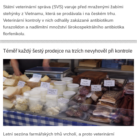
Státní veterinární správa (SVS) varuje před mraženými žabími
stehýnky z Vietnamu, která se prodávala i na českém trhu.
Veterinární kontroly v nich odhalily zakázané antibiotikum
furazolidon a nadlimitní množství širokospektrálního antibiotika
florfenikolu.
Téměř každý šestý prodejce na trzích nevyhověl při kontrole
Letní sezóna farmářských trhů vrcholí, a proto veterinární