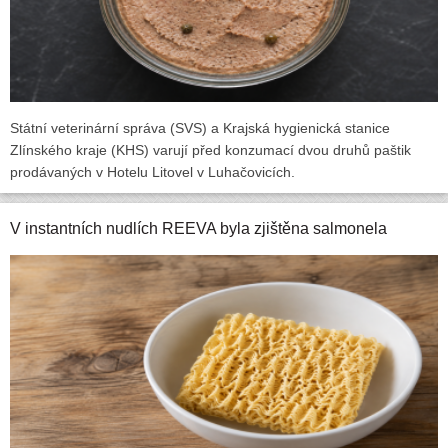
Státní veterinární správa (SVS) a Krajská hygienická stanice
Zlínského kraje (KHS) varují před konzumací dvou druhů paštik
prodávaných v Hotelu Litovel v Luhačovicích.
V instantních nudlích REEVA byla zjištěna salmonela