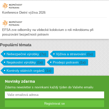
Konference Dietní výživa 2026
EFSA zve odborníky na vědecké kolokvium o roli mikrobiomu při
posuzování bezpečnosti potravin
Populární témata
Nebezpečné výrobky
(7x)
Výživa a stravování
(1x)
Nejakostní výrobky
(1x)
Prodejci potravin
(1x)
Kontroly státních orgánů
(1x)
Novinky zdarma
Zdarma newsletter s novinkami každý týden do Vašeho emailu
Registrovat se