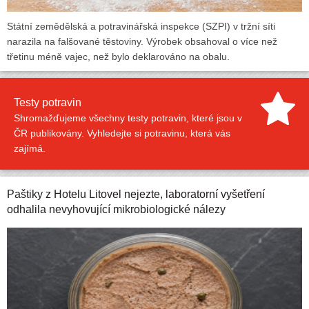
Státní zemědělská a potravinářská inspekce (SZPI) v tržní síti
narazila na falšované těstoviny. Výrobek obsahoval o více než
třetinu méně vajec, než bylo deklarováno na obalu.
Testy potravin
Shromažďujeme všechny testy potravin, které jsou v
ČR publikovány. Vyhledejte si potravinu, která vás
zajímá.
Paštiky z Hotelu Litovel nejezte, laboratorní vyšetření
odhalila nevyhovující mikrobiologické nálezy