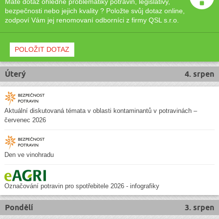
Máte dotaz ohledně problematiky potravin, legislativy,
bezpečnosti nebo jejich kvality ? Položte svůj dotaz online,
zodpoví Vám jej renomovaní odborníci z firmy QSL s.r.o.
POLOŽIT DOTAZ
Úterý
4. srpen
Aktuální diskutovaná témata v oblasti kontaminantů v potravinách –
červenec 2026
Den ve vinohradu
Označování potravin pro spotřebitele 2026 - infografiky
Pondělí
3. srpen