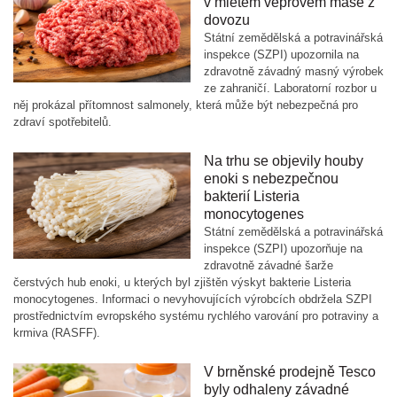
v mletém vepřovém mase z
dovozu
Státní zemědělská a potravinářská
inspekce (SZPI) upozornila na
zdravotně závadný masný výrobek
ze zahraničí. Laboratorní rozbor u
něj prokázal přítomnost salmonely, která může být nebezpečná pro
zdraví spotřebitelů.
Na trhu se objevily houby
enoki s nebezpečnou
bakterií Listeria
monocytogenes
Státní zemědělská a potravinářská
inspekce (SZPI) upozorňuje na
zdravotně závadné šarže
čerstvých hub enoki, u kterých byl zjištěn výskyt bakterie Listeria
monocytogenes. Informaci o nevyhovujících výrobcích obdržela SZPI
prostřednictvím evropského systému rychlého varování pro potraviny a
krmiva (RASFF).
V brněnské prodejně Tesco
byly odhaleny závadné