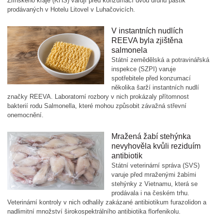
Zlínského kraje (KHS) varují před konzumací dvou druhů paštik
prodávaných v Hotelu Litovel v Luhačovicích.
V instantních nudlích
REEVA byla zjištěna
salmonela
Státní zemědělská a potravinářská
inspekce (SZPI) varuje
spotřebitele před konzumací
několika šarží instantních nudlí
značky REEVA. Laboratorní rozbory v nich prokázaly přítomnost
bakterií rodu Salmonella, které mohou způsobit závažná střevní
onemocnění.
Mražená žabí stehýnka
nevyhověla kvůli reziduím
antibiotik
Státní veterinární správa (SVS)
varuje před mraženými žabími
stehýnky z Vietnamu, která se
prodávala i na českém trhu.
Veterinární kontroly v nich odhalily zakázané antibiotikum furazolidon a
nadlimitní množství širokospektrálního antibiotika florfenikolu.