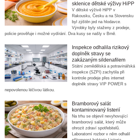
sklenice dětské výživy HiPP
V dětské výživě HiPP v
Rakousku, Česku a na Slovensku
byl zjištěn jed na hlodavce.
Výrobky byly staženy z prodeje,
policie prověřuje i možné vydírání. Dva kusy se našly v Brně.
Inspekce odhalila rizikový
doplněk stravy se
zakázaným sildenafilem
Státní zemědělská a potravinářská
inspekce (SZPI) zachytila při
kontrole prodeje přes internet
doplněk stravy VIP POWER s
nepovolenou léčivou látkou.
Bramborový salát
kontaminovaný listerií
Na trhu se objevil nevyhovující
bramborový salát, který může
ohrozit zdraví spotřebitelů.
Laboratorní rozbor v něm odhalil
přítomnost bakterie Listeria