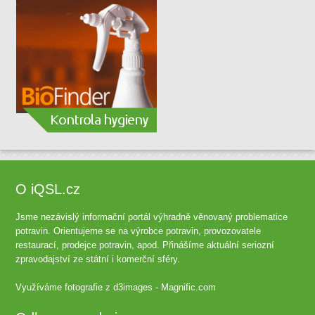
O iQSL.cz
Jsme nezávislý informační portál výhradně věnovaný problematice
potravin. Orientujeme se na výrobce potravin, provozovatele
restaurací, prodejce potravin, apod. Přinášíme aktuální seriozní
zpravodajství ze státní i komerční sféry.
Využíváme fotografie z
d3images - Magnific.com