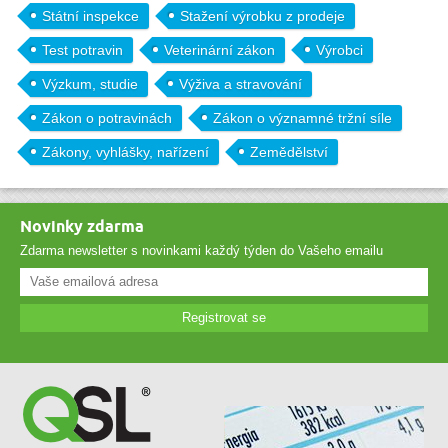
Státní inspekce
Stažení výrobku z prodeje
Test potravin
Veterinární zákon
Výrobci
Výzkum, studie
Výživa a stravování
Zákon o potravinách
Zákon o významné tržní síle
Zákony, vyhlášky, nařízení
Zemědělství
Novinky zdarma
Zdarma newsletter s novinkami každý týden do Vašeho emailu
Registrovat se