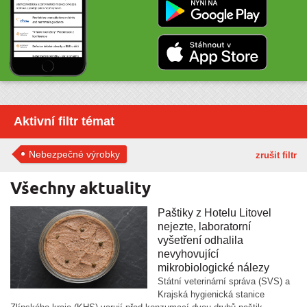
Aktivní filtr témat
Nebezpečné výrobky
zrušit filtr
Všechny aktuality
Paštiky z Hotelu Litovel
nejezte, laboratorní
vyšetření odhalila
nevyhovující
mikrobiologické nálezy
Státní veterinární správa (SVS) a
Krajská hygienická stanice