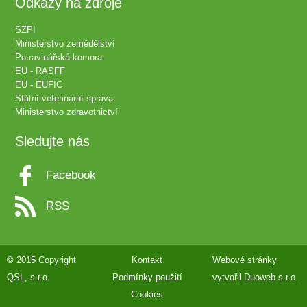
Odkazy na zdroje
SZPI
Ministerstvo zemědělství
Potravinářská komora
EU - RASFF
EU - EUFIC
Státní veterinární správa
Ministerstvo zdravotnictví
Sledujte nás
Facebook
RSS
© 2015 Copyright
Kontakt
Webové stránky
QSL, s.r.o.
Podmínky použití
vytvořil
Duoweb s.r.o.
Cookies