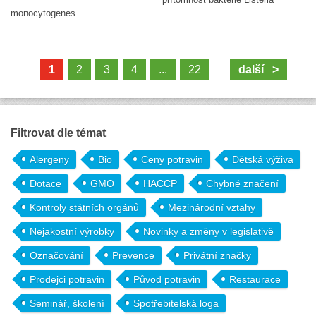
monocytogenes.
1
2
3
4
...
22
další >
Filtrovat dle témat
Alergeny
Bio
Ceny potravin
Dětská výživa
Dotace
GMO
HACCP
Chybné značení
Kontroly státních orgánů
Mezinárodní vztahy
Nejakostní výrobky
Novinky a změny v legislativě
Označování
Prevence
Privátní značky
Prodejci potravin
Původ potravin
Restaurace
Seminář, školení
Spotřebitelská loga