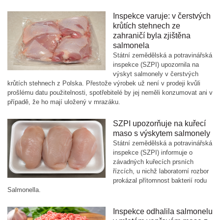
Inspekce varuje: v čerstvých
krůtích stehnech ze
zahraničí byla zjištěna
salmonela
Státní zemědělská a potravinářská
inspekce (SZPI) upozornila na
výskyt salmonely v čerstvých
krůtích stehnech z Polska. Přestože výrobek už není v prodeji kvůli
prošlému datu použitelnosti, spotřebitelé by jej neměli konzumovat ani v
případě, že ho mají uložený v mrazáku.
SZPI upozorňuje na kuřecí
maso s výskytem salmonely
Státní zemědělská a potravinářská
inspekce (SZPI) informuje o
závadných kuřecích prsních
řízcích, u nichž laboratorní rozbor
prokázal přítomnost bakterií rodu
Salmonella.
Inspekce odhalila salmonelu